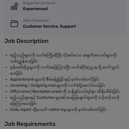
Experience level
Experienced
Job Function
Customer Service, Support
Job Description
ဧည့်သည်များကို လက်ခံကြိုဆိုပြီး လိုအပ်သော အချက်အလက်များကို
လမ်းညွှန်ပေးခြင်း
ဖုန်းခေါ်ဆိုမှုများကို လက်ခံဖြေကြားပြီး သက်ဆိုင်ရာဌာနသို့ ဆက်သွယ်
ပေးခြင်း
Appointment များကို စီမံခန့်ခွဲခြင်းနှင့် မှတ်တမ်းတင်ခြင်း
Incoming / Outgoing mail များကို လက်ခံပို့ဆောင်ပေးခြင်း
Office area (Reception area) ကို သန့်ရှင်းသပ်ရပ်စွာ ထိန်းသိမ်းခြင်း
ဧည့်သည်များနှင့် Customer များ၏ မေးမြန်းချက်များကို သင့်တင့်သလို
ဖြေကြားပေးခြင်း
Daily report သို့မဟုတ် visitor log များကို မှတ်တမ်းတင်ခြင်း
Job Requirements