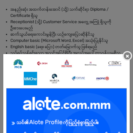
အနည်းဆုံး အထက်တန်းအောင် (သို့) သက်ဆိုင်ရာ Diploma /
Certificate ရှိသူ
Receptionist (သို့) Customer Service အတွေ့အကြုံ ရှိသူကို
ဦးစားပေးမည်
ဆက်သွယ်ရေးကောင်းမွန်ပြီး ယဉ်ကျေးပြောဆိုနိုင်သူ
Computer basic (Microsoft Word, Excel) အသုံးပြုနိုင်သူ
English basic (ရေး၊ ပြော) တတ်မြောက်သူ ဖြစ်ရမည်
သပ်ရပ်သန့်ရှင်းသော အသွင်အပြင်ရှိပြီး အလုပ်အပေါ် တာဝန်ယူမှုရှိသူ
×
Time management ကောင်းမွန်ပြီး အလုပ်ဖိအားအောက်တွင် လုပ်ကိုင်
နိုင်သူ
Teamwork ကောင်းမွန်သူ ဖြစ်ရမည်
BENEFITS
.