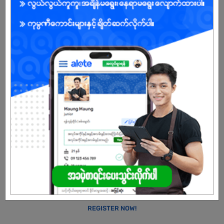
Male/Female
Open To :
Already Expired
Don't have an account?
REGISTER NOW!