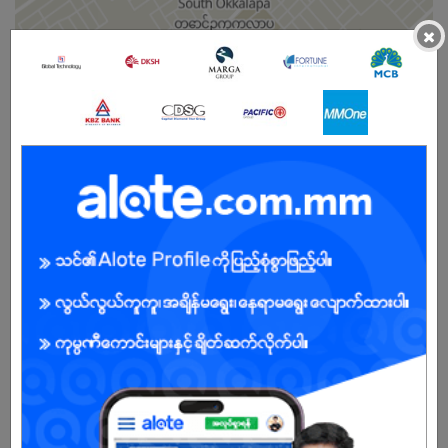
×
Female
Open To :
About Our Company
Founded in 2018, Integris was built on a simple yet ambitious
premise—that true brand growth happens when marketing moves
out of the browser and into the real world. We set out to be more
than just an agency; we became the architects of Driving
Impactful Connections.
Our Journey
From our first project in 2018, we specialized in the art of Below-
the-Line (BTL) Marketing. We understood early on that a