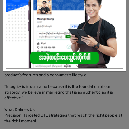
handshake, a live demonstration, or an immersive brand
experience creates a memory that an algorithm never could.
Over the years, we have transitioned from a boutique startup into
a powerhouse dedicated to Unleashing Brands' Potential. We
don't just execute campaigns; we ignite conversations. Whether
it’s through high-energy activations, strategic field marketing, or
bespoke consumer engagements, we ensure that every
touchpoint matters.
Why We Do It
At Integris, we believe every brand has an untapped narrative
waiting to be told. Our mission is to bridge the gap between a
product’s features and a consumer’s lifestyle.
"Integrity is in our name because it is the foundation of our
strategy. We believe in marketing that is as authentic as it is
effective."
What Defines Us
Precision: Targeted BTL strategies that reach the right people at
the right moment.