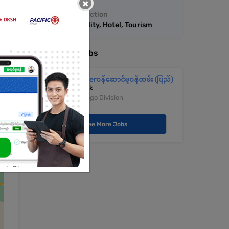
×
Job Function
Hospitality, Hotel, Tourism
More Similar Jobs
Customerဝန်ဆောင်မှုဝန်ထမ်း (ပြည်)
KBZ Bank
Pyay | Bago Division
See More Jobs