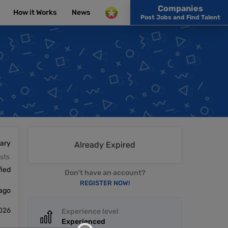
Companies
How it Works
News
Post Jobs and Find Talent
lary
Already Expired
sts
fied
Don't have an account?
REGISTER NOW!
 ago
2026
Experience level
Experienced