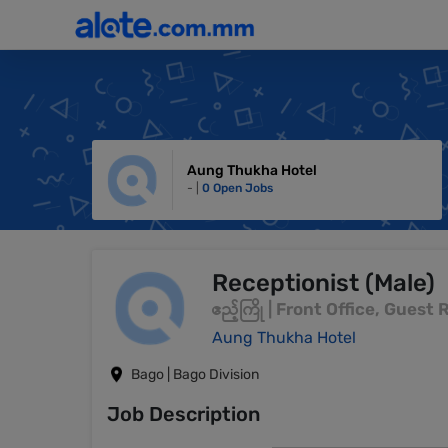
Aung Thukha Hotel
- |
0 Open Jobs
Receptionist (Male)
ဧည့်ကြို | Front Office, Guest
Aung Thukha Hotel
Bago | Bago Division
Job Description