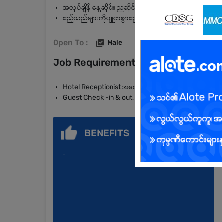
အလုပ်ချိန် နေ့ဆိုင်း၊ ညဆိုင်းအလှည့်ကျဆင်းနိုင်ရမည်။
ဧည့်သည်များကိုပျူငှာစွာဧည်ကြိုပြုရမည်။
Open To :
Male
Job Requirements
Hotel Receptionist အတွေ့အကြုံရှိသူဦးစားပေးမည်။
Guest Check -in & out, Reservation, Guest Complaint
BENEFITS
-