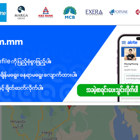
s များကို အဆင်ပြေ‌စွာလုပ်ဆောင်နိုင်ရမည်။