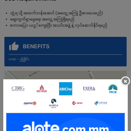
ဘွဲ့ရ သို့ အထက်တန်းအောင် (အတွေ့အကြုံ ဦးစားပေးမည်)
စျေးကွက်ရှာဖွေရေး အတွေ့အကြုံရှိရမည်
စကားပြော ယဥ်ကျေးပြီး အသင်းအဖွဲ့နဲ့ လုပ်ဆောင်နိုင်ရမည်
BENEFITS
လစာ - ညှိုနှိုင်း
×