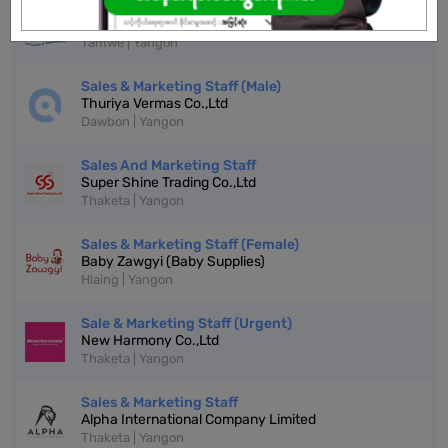
Sales And Marketing Staff (Female)
Vision Care Co Ltd
Tamwe | Yangon
Sales & Marketing Staff (Male)
Thuriya Vermas Co.,Ltd
Dawbon | Yangon
Sales And Marketing Staff
Super Shine Trading Co.,Ltd
Thaketa | Yangon
Sales & Marketing Staff (Female)
Baby Zawgyi (Baby Supplies)
Hlaing | Yangon
Sale & Marketing Staff (Urgent)
New Harmony Co.,Ltd
Thaketa | Yangon
Sales & Marketing Staff
Alpha International Company Limited
Thaketa | Yangon