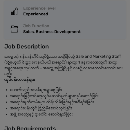
Experience level
Experienced
Job Function
Sales, Business Development
Job Description
အရှေ့ဒဂုံ၊ ရန်ကုန်တိုင်းတွင်ရှိသော အချိန်ပြည့် Sale and Marketing Staff
(သို့မဟုတ် စီးပွားရေးနယ်ပယ်အရောင်း) ရာထူး 1 နေရာစာအတွက် အထူး
အခွင့်အရေး၊ လုပ်သက် - အတွေ့အကြုံရှိ နှင့် လစဉ် လစာကောင်းကောင်းပေး
မည်။
လုပ်ငန်းတာဝန်များ
ဖောက်သည်အသစ်များရှာဖွေခြင်း
အရောင်းမြင့်တင်ရေးလုပ်ဆောင်ချက်များလုပ်ဆောင်ခြင်း
အရောင်းမှတ်တမ်းများ ထိန်းသိမ်းခြင်းနှင့်အစီရင်ခံခြင်း
အရောင်းပန်းတိုင် ပြည့်မီအောင်လုပ်ခြင်း
အဖွဲ့အစည်းနှင့် ပူးပေါင်း ဆောင်ရွက်ခြင်း
Job Requirements