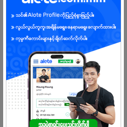
Male/Female
Open To :
Already Expired
Don't have an account?
REGISTER NOW!
More Similar Jobs
Senior Sales Representative
Jie Xun Myanmar Trading Co.,Ltd
Dagon Myothit (East) | Yangon