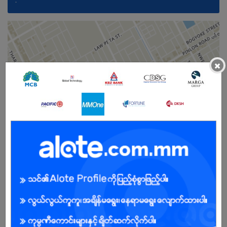
.
×
Male/Female
Open To :
Already Expired