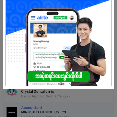
Don't have an account?
REGISTER NOW!
More Similar Jobs
Sales Cashier
MiThaSu Mart
Dagon Myothit (North) | Yangon
Junior Accountant
UC Star Company Limited
Dagon Myothit (North) | Yangon
Accountant
Crystal Dental clinic
Dagon Myothit (North) | Yangon
Accountant
MINUSX CLOTHING Co.,Ltd
Dagon Myothit (North) | Yangon