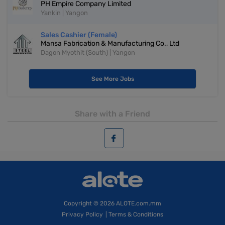
PH Empire Company Limited
Yankin | Yangon
Sales Cashier (Female)
Mansa Fabrication & Manufacturing Co., Ltd
Dagon Myothit (South) | Yangon
See More Jobs
Share with a Friend
Copyright
© 2026 ALOTE.com.mm
Privacy Policy
|
Terms & Conditions