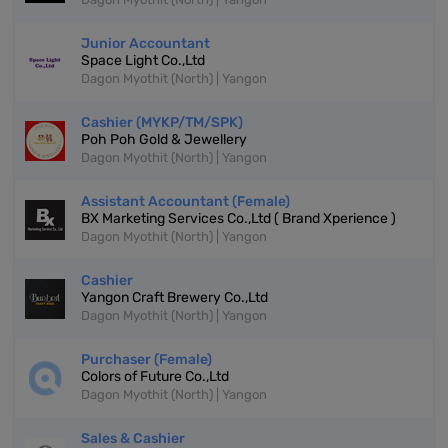
Junior Accountant
Space Light Co.,Ltd
Dagon Myothit (North) | Yangon
Cashier (MYKP/TM/SPK)
Poh Poh Gold & Jewellery
Dagon Myothit (North) | Yangon
Assistant Accountant (Female)
BX Marketing Services Co.,Ltd ( Brand Xperience )
Dagon Myothit (North) | Yangon
Cashier
Yangon Craft Brewery Co.,Ltd
Dagon Myothit (North) | Yangon
Purchaser (Female)
Colors of Future Co.,Ltd
Dagon Myothit (North) | Yangon
Sales & Cashier