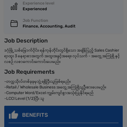
Experience level
Experienced
Job Function
Finance, Accounting, Audit
Job Description
ဒဂုံမြို့သစ်မြောက်ပိုင်း၊ ရန်ကုန်တိုင်းတွင်ရှိသော အချိန်ပြည့် Sales Cashier
ရာထူး 3 နေရာစာအတွက် အထူးအခွင့်အရေး၊ လုပ်သက် - အတွေ့အကြုံရှိ နှင့်
လစဉ် လစာကောင်းကောင်းပေးမည်။
Job Requirements
-တက္ကသိုလ်တစ်ခုခုမှဘွဲ့ရရှိပြီးသူဖြစ်ရမည်။
-Retail / Wholesale Business အတွေ့အကြုံရှိသူဦးစားပေးမည်။
-Computer Word/Excel ကျွမ်းကျင်စွာအသုံးပြုနိုင်ရမည်
-LCCl Level (1/2)ပြီး သူ
BENEFITS