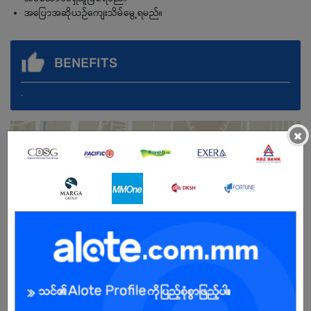
အပြောအဆိုယဉ်ကျေးသိမ်မွေ့ရမည်။
BENEFITS
.
×
Female