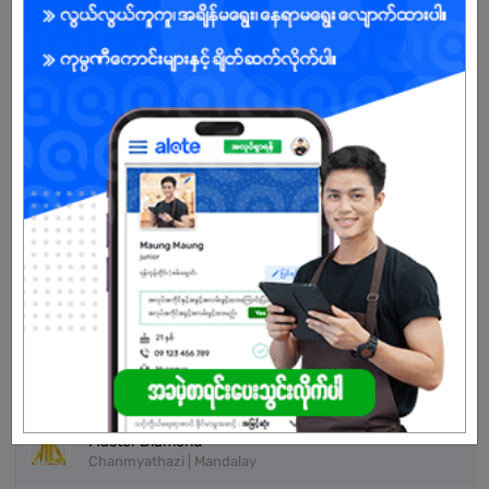
Open To :
Already Expired
Don't have an account?
REGISTER NOW!
More Similar Jobs
Sales Representative
Domingo Trading & Distribution Co.,Ltd
Chanmyathazi | Mandalay
Sale Supervisor
Master Diamond
Chanmyathazi | Mandalay