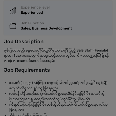
Experience level
Experienced
Job Function
Sales, Business Development
Job Description
ချမ်းမြသာစည်၊ မန္တလေးတိုင်းတွင်ရှိသော အချိန်ပြည့် Sale Staff (Female)
ရာထူး 1 နေရာစာအတွက် အထူးအခွင့်အရေး၊ လုပ်သက် - အတွေ့အကြုံရှိ နှင့်
လစဉ် လစာကောင်းကောင်းပေးမည်။
Job Requirements
အသက် (၂၀-၂၅) နှစ်ကြား၊ တက္ကသိုလ်တစ်ခုခုမှဘွဲ့တစ်ခု ရရှိပြီးသူ (သို့)
ကျောင်းကိစ္စကင်းရှင်းသူ ဖြစ်ရမည်။
လုပ်ငန်းချိန်အတွင်းသန့်ရှင်းသပ်ရပ်စွာနေထိုင်နိုင်သူဖြစ်ပြီး၊ အလုပ်ကို
ရိုးသားကြိုးစား၍ ရေရှည်လက်တွဲလုပ်ကိုင်နိုင်သူဖြစ်ရမည်။
ရုပ်ရည်သင့်တင့်ပြေပြစ်ပြီး တစ်ကိုယ်ရည်သပ်ရှင်းသပ်ရပ်စွာနေတတ်သူ
ဖြစ်ရမည်။
အိမ်ထောင်မရှိသူဖြစ်ရမည်။