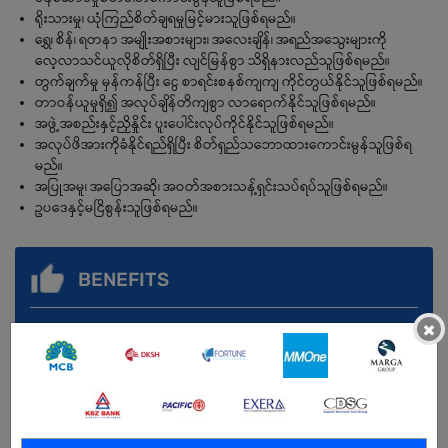
ရိုးသားမှု၊ ယုံကြည်စိတ်ချရမှုမြင့်မားသူဖြစ်ရမည်။
ရွှေ၊ စိန်၊ ရတနာ အမျိုးအစားများ၊ အလေးချိန်၊ အရည်အသွေးများကို
လေ့လာသင်ယူလိုစိတ်ရှိပြီး လျင်မြန်စွာ သိရှိနားလည်သူဖြစ်ရမည်။
တွက်ချက်မှု မှန်ကန်ပြီး ငွေ စာရင်းစနစ်ကျကျ ကိုင်တွယ်နိုင်သူဖြစ်ရမည်။
တာဝန်ယူမှုရှိ၍ အလုပ်ချိန်တိကျစွာ လာရောက်နိုင်သူဖြစ်ရမည်။
အဖွဲ့အစည်းနှင့်ညှိနှိုင်း ပူးပေါင်းလုပ်ကိုင်နိုင်သူဖြစ်ရမည်။
အလုပ်ဖိအားကိုခံနိုင်ရည်ရှိပြီး စိတ်ရှည်သဘောထားကောင်းမွန်သူဖြစ်ရ
မည်။
အပြုအမူ၊ အပြောအဆို၊ အဝတ်အစားသန့်ရှင်းသပ်ရပ်သူဖြစ်ရမည်။
ဥပဒေနှင့်မငြိစွန်းသူဖြစ်ရမည်။
BENEFITS
.
×