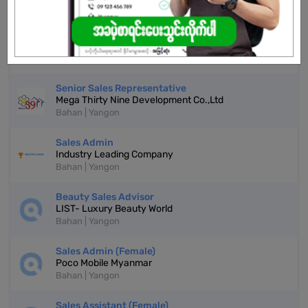
Online Sales Supervisor
Prime Looks Apparel
Bahan | Yangon
Senior Sales Representative
Mega Thirty Nine Development Co.,Ltd
Bahan | Yangon
Sales Admin
Industry Leading Company
Bahan | Yangon
Beauty Sales Advisor
LIST- Luxury Beauty World
Bahan | Yangon
Sales Admin (Female)
Poco Mobile Myanmar
Bahan | Yangon
Sales Assistant (Female)