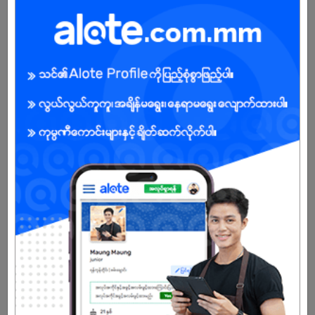
Female
Open To :
Already Expired
Don't have an account?
REGISTER NOW!
More Similar Jobs