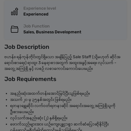
Experience level
Experienced
Job Function
Sales, Business Development
Job Description
ဗဟန်း၊ ရန်ကုန်တိုင်းတွင်ရှိသော အချိန်ပြည့် Sale Staff (သို့မဟုတ် ဆိုင်အ
ရောင်းစာရေး) ရာထူး 3 နေရာစာအတွက် အထူးအခွင့်အရေး၊ လုပ်သက် -
အတွေ့အကြုံရှိ နှင့် လစဉ် လစာကောင်းကောင်းပေးမည်။
Job Requirements
အနည်းဆုံးအထက်တန်းအောင်မြင်ပြီးသူဖြစ်ရမည်။
အသက် ၂၀ မှ ၃၅နှစ်အတွင်း ဖြစ်ရမည်။
ရတနာရွှေဆိုင်၊ လက်ဝတ်ရတနာဆိုင် အရောင်းအတွေ့အကြုံရှိသူကို
ဦးစားပေးမည်။
လုပ်သက်အနည်းဆုံး (၂) နှစ်ရှိရမည်။
ဖောက်သည်များအား ယဉ်ကျေးပျူငှာစွာ ဆက်ဆံပြောဆိုနိုင်ပြီး
ဝန်ဆောင်မှုစိတ်ဓါတ်ကောင်းမွန်သူဖြစ်ရမည်။