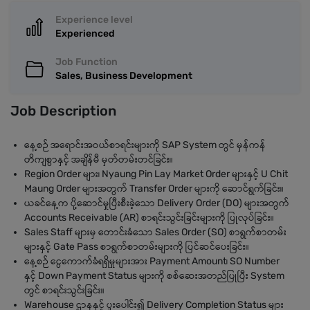
Experience level
Experienced
Job Function
Sales, Business Development
Job Description
နေ့စဉ် အရောင်းအဝယ်စာရင်းများကို SAP System တွင် မှန်ကန်
တိကျစွာနှင့် အချိန်မီ မှတ်တမ်းတင်ခြင်း။
Region Order များ၊ Nyaung Pin Lay Market Order များနှင့် U Chit
Maung Order များအတွက် Transfer Order များကို ဆောင်ရွက်ခြင်း။
ယခင်နေ့က ပို့ဆောင်မှုပြီးစီးခဲ့သော Delivery Order (DO) များအတွက်
Accounts Receivable (AR) စာရင်းသွင်းခြင်းများကို ပြုလုပ်ခြင်း။
Sales Staff များမှ တောင်းခံသော Sales Order (SO) စာရွက်စာတမ်း
များနှင့် Gate Pass စာရွက်စာတမ်းများကို ပြင်ဆင်ပေးခြင်း။
နေ့စဉ် ငွေကောက်ခံရရှိမှုများအား Payment Amount၊ SO Number
နှင့် Down Payment Status များကို စစ်ဆေးအတည်ပြုပြီး System
တွင် စာရင်းသွင်းခြင်း။
Warehouse ဌာနနှင့် ပူးပေါင်း၍ Delivery Completion Status များ