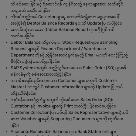
ကို စစ်ဆေးခြင်းနှင့် ပို့ဆောင်ရန် ကျန်ရှိသည့် နေရာများအား သက်ဆိုင်
သူများထံ အသိပေးခြင်း။
လိုအပ်သည့်အခါ Collector များမှ ကောက်ခံရရှိသော ငွေများအပေါ်
အခြေခံ၍ Debtor Balance Records များကို Update ပြုလုပ်ခြင်း။
တောင်းဆိုလာသော Debtor Balance Report များကို ပြင်ဆင်
ထုတ်ပေးခြင်း။
Debtor Balance ကိစ္စရပ်များ၊ Stock Request များ၊ Sampling
Request များနှင့် Finance Department / Warehouse
Department တို့နှင့် ညှိနှိုင်းဆောင်ရွက်ရမည့် Email များကို စောင့်ကြည့်
စီမံပြီး တုံ့ပြန်ဆောင်ရွက်ခြင်း။
SAP System အတွင်း ထည့်သွင်းထားသော Sales Order (SO) များ၏
မှန်ကန်မှုကို စစ်ဆေးအတည်ပြုခြင်း။
အသစ်စာရင်းသွင်းထားသော Customer များအတွက် Customer
Master List တွင် Customer Information များကို Update ပြုလုပ်
ထိန်းသိမ်းခြင်း။
လုပ်ငန်းဆောင်ရွက်မှုအတွက် လိုအပ်သော Sales Order (SO)၊
Quotation နှင့် Invoice များကို Print ထုတ်ပြီး ပြင်ဆင်ပေးခြင်း။
Customer Collection ပြုလုပ်ရန် Sales Representative များလိုအပ်
သော Voucher များနှင့် Supporting Documents များကို ထုတ်ပေး
ခြင်း။
Accounts Receivable Balance များ၊ Bank Statement များ