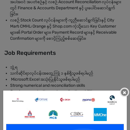
အပါအဝင် အပတ်စဉ်နှင့် လစဉ် Account Reconciliation လုပ်ငန်းများ
တွင် Finance & Accounts Department နှင့် ပူးပေါင်းဆောင်ရွက်
ခြင်း။
လစဉ် Stock Count လုပ်ငန်းများကို ကူညီဆောင်ရွက်ခြင်းနှင့် City
Mart၊ CMHL၊ Orange နှင့် Shop.com ကဲ့သို့သော Key Customer
များ၏ Portal Order များ၊ Payment Record များနှင့် Receivable
Confirmation များကို စောင့်ကြည့်စစ်ဆေးခြင်း။
Job Requirements
ဘွဲ့ရ
သက်ဆိုင်ရာလုပ်ငန်းအတွေ့ကြုံ ၁ နှစ်ရှိသူဖစ်ရပါမည်
Microsoft Excel အသုံးပြုနိုင်သူဖစ်ရပါမည်
Strong numerical and reconciliation skills
×
Good communication and coordination abilities
Attention to detail and accuracy
Ability to work under deadlines and multitask effectively
BENEFITS