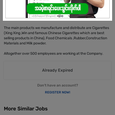
We established the organization with the name of Fu Xing
Brothers Group of Companies recommended by Government
since 1997-98.
The main products we manufacture and distribute are Cigarettes
(Xing Xing ,Win and famous Chinese Cigarettes which are best
selling products in China), Food Chemicals ,Rubber,Construction
Materials and Milk powder.
Altogether over 500 employees are working at the Company.
Already Expired
Don't have an account?
REGISTER NOW!
More Similar Jobs