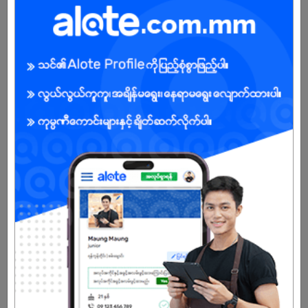
1. Lunch Provided
2. Ferry Provided
3. Attendance Bonus
Male/Female
Open To :
About Our Company