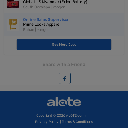
Global L S Myanmar (Exide Battery)
South Okkalapa | Yangon
Online Sales Supervisor
Prime Looks Apparel
Bahan | Yangon
See More Jobs
Share with a Friend
Copyright
© 2026 ALOTE.com.mm
Privacy Policy
|
Terms & Conditions