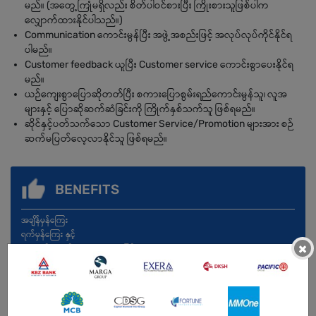
မည်။ (အတွေ့ကြုံမရှိလည်း စိတ်ပါဝင်စားပြီး ကြိုးစားသူဖြစ်ပါက
လျှောက်ထားနိုင်ပါသည်။)
Communication ကောင်းမွန်ပြီး အဖွဲ့အစည်းဖြင့် အလုပ်လုပ်ကိုင်နိုင်ရ
ပါမည်။
Customer feedback ယူပြီး Customer service ကောင်းစွာပေးနိုင်ရ
မည်။
ယဉ်ကျေးစွာပြောဆိုတတ်ပြီး စကားပြောစွမ်းရည်ကောင်းမွန်သူ၊ လူအ
များနှင့် ပြောဆိုဆက်ဆံခြင်းကို ကြိုက်နှစ်သက်သူ ဖြစ်ရမည်။
ဆိုင်နှင့်ပတ်သက်သော Customer Service/Promotion များအား စဉ်
ဆက်မပြတ်လေ့လာနိုင်သူ ဖြစ်ရမည်။
BENEFITS
အချိန်မှန်ကြေး
ရက်မှန်ကြေး နှင့်
×
နေ့လည်စာဟင်း များသောအားဖြင့်ပေး