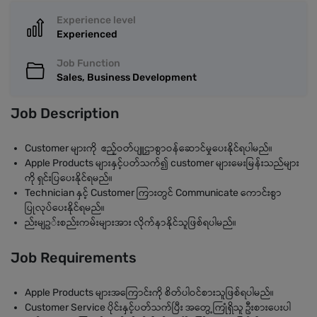
Experience level
Experienced
Job Function
Sales, Business Development
Job Description
Customer များကို ဧည့်ဝတ်ပျူဌာစွာဝန်ဆောင်မှုပေးနိုင်ရပါမည်။
Apple Products များနှင့်ပတ်သက်၍ customer များမေးမြန်းသည်များ
ကို ရှင်းပြပေးနိုင်ရမည်။
Technician နှင့် Customer ကြားတွင် Communicate ကောင်းစွာ
ပြုလုပ်ပေးနိုင်ရမည်။
ည်းမျဥ်းစည်းကမ်းများအား လိုက်နာနိုင်သူဖြစ်ရပါမည်။
Job Requirements
Apple Products များအကြောင်းကို စိတ်ပါဝင်စားသူဖြစ်ရပါမည်။
Customer Service ပိုင်းနှင့်ပတ်သက်ပြီး အတွေ့ကြုံရှိသူ ဦးစားပေးပါ