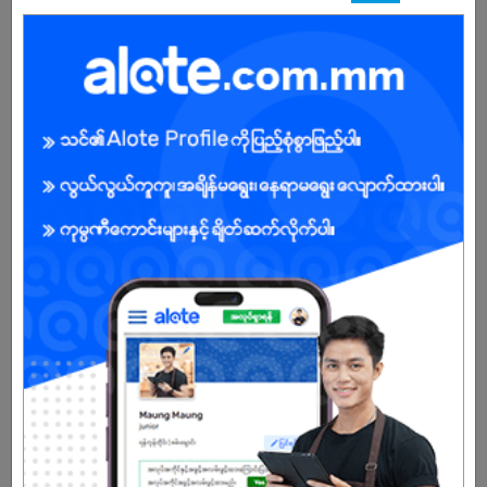
Male/Female
Open To :
Already Expired
Don't have an account?
REGISTER NOW!