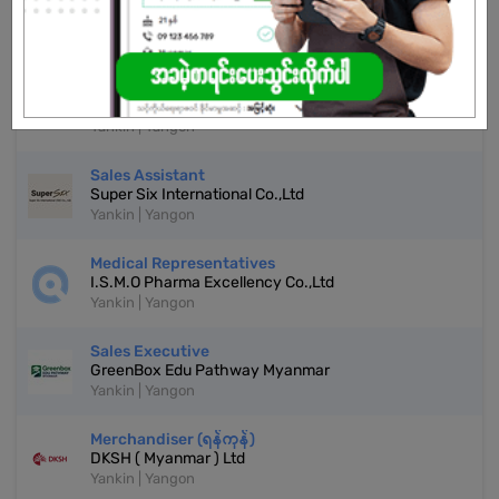
More Similar Jobs
အိမ်ခြံမြေအကျိုးဆောင်
YouFang Real Estate Agency Co.,Ltd
Yankin | Yangon
Sales Assistant
Super Six International Co.,Ltd
Yankin | Yangon
Medical Representatives
I.S.M.O Pharma Excellency Co.,Ltd
Yankin | Yangon
Sales Executive
GreenBox Edu Pathway Myanmar
Yankin | Yangon
Merchandiser (ရန်ကုန်)
DKSH ( Myanmar ) Ltd
Yankin | Yangon