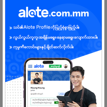
Male/Female
Open To :
Already Expired