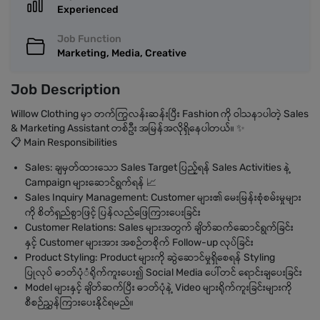
Experienced
Job Function
Marketing, Media, Creative
Job Description
Willow Clothing မှာ တက်ကြွလန်းဆန်းပြီး Fashion ကို ဝါသနာပါတဲ့ Sales
& Marketing Assistant တစ်ဦး အမြန်အလိုရှိနေပါတယ်။ ✨
📋 Main Responsibilities
Sales: ချမှတ်ထားသော Sales Target ပြည့်ရန် Sales Activities နဲ့
Campaign များဆောင်ရွက်ရန် 📈
Sales Inquiry Management: Customer များ၏ မေးမြန်းစုံစမ်းမှုများ
ကို စိတ်ရှည်စွာဖြင့် ပြန်လည်ဖြေကြားပေးခြင်း
Customer Relations: Sales များအတွက် ချိတ်ဆက်ဆောင်ရွက်ခြင်း
နှင့် Customer များအား အစဉ်တစိုက် Follow-up လုပ်ခြင်း
Product Styling: Product များကို ဆွဲဆောင်မှုရှိစေရန် Styling
ပြုလုပ် ဓာတ်ပုံံရိုက်ကူးပေး၍ Social Media ပေါ်တင် ရောင်းချပေးခြင်း
Model များနှင့် ချိတ်ဆက်ပြီး ဓာတ်ပုံနဲ့ Video များရိုက်ကူးခြင်းများကို
စီစဉ်ညွှန်ကြားပေးနိုင်ရမည်။