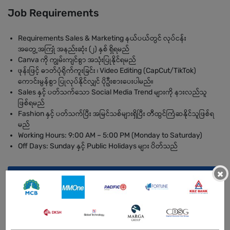
Job Requirements
Requirements Sales & Marketing နယ်ပယ်တွင် လုပ်ငန်း
အတွေ့အကြုံ အနည်းဆုံး (၂) နှစ် ရှိရမည်
Canva ကို ကျွမ်းကျင်စွာ အသုံးပြုနိုင်ရမည်
ဖုန်းဖြင့် ဓာတ်ပုံရိုက်ကူးခြင်း ၊ Video Editing (CapCut/TikTok)
ကောင်းမွန်စွာ ပြုလုပ်နိုင်လျှင် ပိုဦးစားပေးပါမည်။
Sales နှင့် ပတ်သက်သော Social Media Trend များကို နားလည်သူ
ဖြစ်ရမည်
Fashion နှင့် ပတ်သက်ပြီး အမြင်သစ်များရှိပြီး တီထွင်ကြံဆနိုင်သူဖြစ်ရ
မည်
Working Hours: 9:00 AM – 5:00 PM (Monday to Saturday)
Off Days: Sunday နှင့် Public Holidays များ ပိတ်သည်
×
BENEFITS
Salary + Incentive + Transport + Mobile Allowance : အတွေ့အကြုံနှင့်
အရည်အချင်းပေါ် မူတည်၍ ညှိနှိုင်းပေးပါမည်