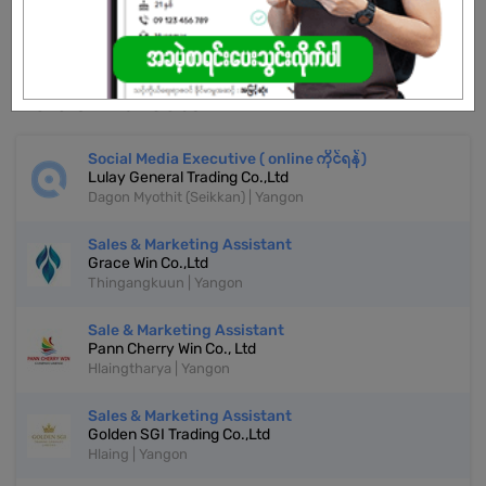
Don't have an account?
REGISTER NOW!
More Similar Jobs
Social Media Executive ( online ကိုင်ရန်)
Lulay General Trading Co.,Ltd
Dagon Myothit (Seikkan) | Yangon
Sales & Marketing Assistant
Grace Win Co.,Ltd
Thingangkuun | Yangon
Sale & Marketing Assistant
Pann Cherry Win Co., Ltd
Hlaingtharya | Yangon
Sales & Marketing Assistant
Golden SGI Trading Co.,Ltd
Hlaing | Yangon