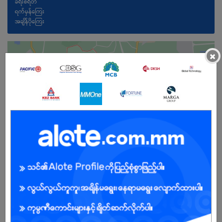
ခရီးစရိတ်
ရက်မှန်ကြေး
အချိန်ပိုကြေး
×
Male/Female
Open To :
About Our Company
GlobalNet (Global Technology Company) - As a market leader in