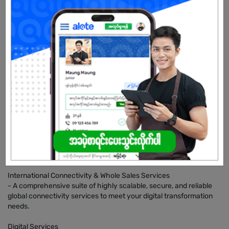
Myanmar, our suite of ICT Solutions is backed up by an extensive
data network and infrastructure that spans across key business
cities and markets in the region. We also have 11 offices in over 4
countries worldwide. GlobalNet provides companies and
governments with comprehensive and integrated ICT solutions
that cover mobile, voice, and data infrastructure, managed
services, cloud computing, IT services Software-defined
Networks, Software-Defined Data Centre, IT services, and
professional consulting. Enterprises can enjoy working with us to
optimize, scale, manage, and plan for their next-generation
business network combined with our strong source of technical
support and hassle-free services experience.
Internet & Domestic Connectivity Services
- Reliable and secure connectivity solutions to drive your
business forward.
International Connectivity & Whole Sales Services
- A comprehensive suite of highly scalable, secure, and reliable
global connectivity services to meet your digital transformation
needs.
Digital Services