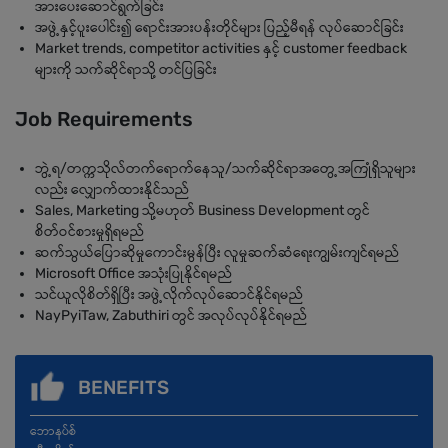
အားပေးဆောင်ရွက်ခြင်း
အဖွဲ့နှင့်ပူးပေါင်း၍ ရောင်းအားပန်းတိုင်များ ပြည့်မီရန် လုပ်ဆောင်ခြင်း
Market trends, competitor activities နှင့် customer feedback
များကို သက်ဆိုင်ရာသို့ တင်ပြခြင်း
Job Requirements
ဘွဲ့ရ/တက္ကသိုလ်တက်ရောက်နေသူ/သက်ဆိုင်ရာအတွေ့အကြုံရှိသူများ
လည်း လျှောက်ထားနိုင်သည်
Sales, Marketing သို့မဟုတ် Business Development တွင်
စိတ်ဝင်စားမှုရှိရမည်
ဆက်သွယ်ပြောဆိုမှုကောင်းမွန်ပြီး လူမှုဆက်ဆံရေးကျွမ်းကျင်ရမည်
Microsoft Office အသုံးပြုနိုင်ရမည်
သင်ယူလိုစိတ်ရှိပြီး အဖွဲ့လိုက်လုပ်ဆောင်နိုင်ရမည်
NayPyiTaw, Zabuthiri တွင် အလုပ်လုပ်နိုင်ရမည်
BENEFITS
ဘောနပ်စ်