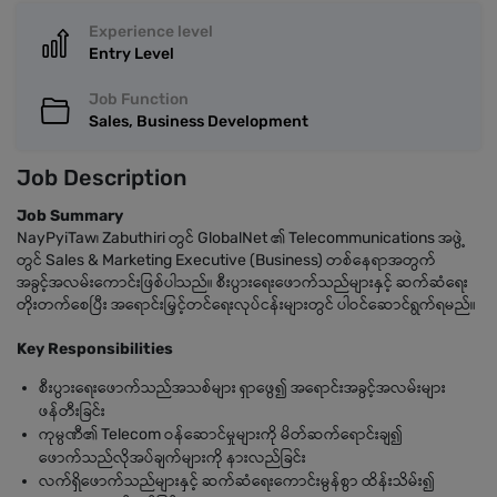
Experience level
Entry Level
Job Function
Sales, Business Development
Job Description
Job Summary
NayPyiTaw၊ Zabuthiri တွင် GlobalNet ၏ Telecommunications အဖွဲ့
တွင် Sales & Marketing Executive (Business) တစ်နေရာအတွက်
အခွင့်အလမ်းကောင်းဖြစ်ပါသည်။ စီးပွားရေးဖောက်သည်များနှင့် ဆက်ဆံရေး
တိုးတက်စေပြီး အရောင်းမြှင့်တင်ရေးလုပ်ငန်းများတွင် ပါဝင်ဆောင်ရွက်ရမည်။
Key Responsibilities
စီးပွားရေးဖောက်သည်အသစ်များ ရှာဖွေ၍ အရောင်းအခွင့်အလမ်းများ
ဖန်တီးခြင်း
ကုမ္ပဏီ၏ Telecom ဝန်ဆောင်မှုများကို မိတ်ဆက်ရောင်းချ၍
ဖောက်သည်လိုအပ်ချက်များကို နားလည်ခြင်း
လက်ရှိဖောက်သည်များနှင့် ဆက်ဆံရေးကောင်းမွန်စွာ ထိန်းသိမ်း၍