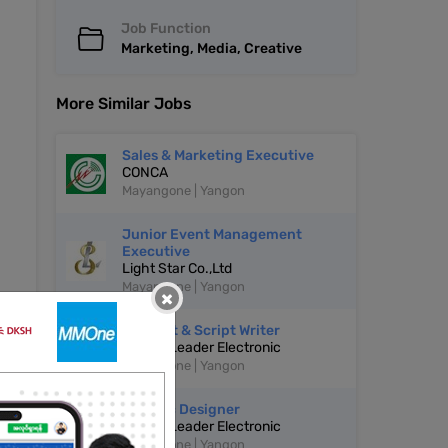
Job Function
Marketing, Media, Creative
More Similar Jobs
Sales & Marketing Executive
CONCA
Mayangone | Yangon
Junior Event Management
Executive
Light Star Co.,Ltd
Mayangone | Yangon
×
Content & Script Writer
Capital Leader Electronic
Mayangone | Yangon
Graphic Designer
Capital Leader Electronic
Mayangone | Yangon