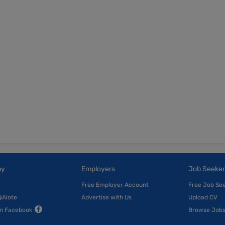
ny
Employers
Job Seeker
Free Employer Account
Free Job Se
@Alote
Advertise with Us
Upload CV
on Facebook
Browse Job