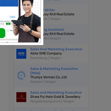
Content Writer
Shwe Myay Khit Real Estate
Mayangone | Yangon
Marketing Assistant
Shwe Myay Khit Real Estate
Mayangone | Yangon
Sales And Marketing Executive
Alote SME Company
Sanchaung | Yangon
Sales & Marketing Executive
(Male)
Thuriya Vermas Co.,Ltd
Dawbon | Yangon
Sales and Marketing Executive
Shwe Pyi Hein Gold & Jewellery
Mingalartaungnyunt | Yangon