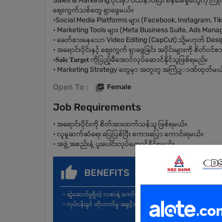
Sales & Marketing ပိုင်းမှာ ဝါသနာပါပြီး စိန်ခေါ်မှုတွေကို
ဈေးကွက်သစ်တွေ ရှာဖွေမယ်။
•Social Media Platforms များ (Facebook, Instagram, TikTok
• Marketing Tools များ (Meta Business Suite, Ads Manager)
• ခေတ်စားနေသော Video Editing (CapCut) သို့မဟုတ် Design
• အရောင်းပိုင်းနှင့် စျေးကွက် ရှာဖွေခြင်း အပိုင်းများကို စိတ်၀င
•𝐒𝐚𝐥𝐞 𝐓𝐚𝐫𝐠𝐞𝐭 ကိုပြည့်မီအောင်လုပ်ဆောင်နိုင်သူဖြစ်ရမည်။
• Marketing Strategy တွေမှာ အတူတူ အကြံဥာဏ်ထုတ်မယ
Open To :
Female
Job Requirements
• အရောင်းပိုင်းကို စိတ်အားထက်သန်သူ ဖြစ်ရမယ်။
• လူမှုဆက်ဆံရေး ပြေပြစ်ပြီး စကားပြော ကောင်းရမယ်။
• အဖွဲ့အစည်းနဲ့ ပူးပေါင်းလုပ်ဆောင်နိုင်ရမယ်။
BENEFITS
• ဆွဲဆောင်မှုရှိတဲ့ လစာနဲ့ ကော်မရှင်။
• လုပ်ငန်းခွင် တိုးတက်မှု အခွင့်အလမ်းများ။