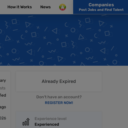
Companies
How it Works
News
Post Jobs and Find Talent
lary
Already Expired
sts
fied
Don't have an account?
REGISTER NOW!
 ago
2026
Experience level
Experienced