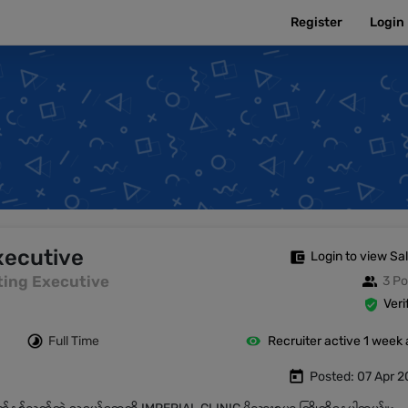
Register
Login
xecutive
Login to view Sa
keting Executive
3 Po
Veri
Full Time
Recruiter active 1 week
Posted: 07 Apr 