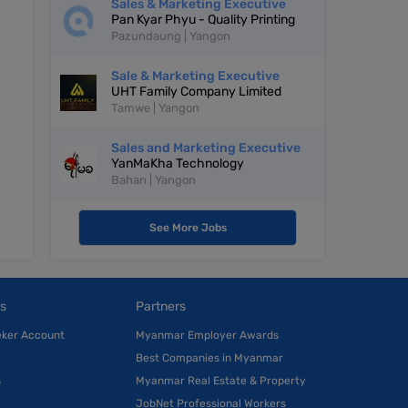
Sales & Marketing Executive
Pan Kyar Phyu - Quality Printing
Pazundaung | Yangon
Sale & Marketing Executive
UHT Family Company Limited
Tamwe | Yangon
Sales and Marketing Executive
YanMaKha Technology
Bahan | Yangon
See More Jobs
s
Partners
eker Account
Myanmar Employer Awards
Best Companies in Myanmar
s
Myanmar Real Estate & Property
JobNet Professional Workers