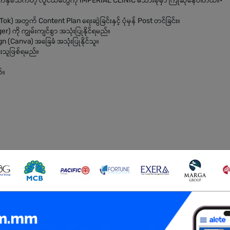
 ကြိုက်နှစ်သက်တဲ့ လူငယ်တွေကို IMPERIAL CLINIC မိသားစုမှာ ကြိုဆိုနေပါတယ်။•
) အတွက် Content Plan ရေးဆွဲခြင်းနှင့် ပုံမှန် Post တင်ခြင်း။
 ကို ကျွမ်းကျင်စွာ အသုံးပြုနိုင်ရမည်။
 (Canva) အခြေခံ အသုံးပြုနိုင်သူ။
်စားသူဖြစ်ရမည်။
်။