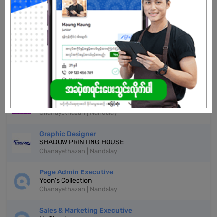
Don't have an account?
REGISTER NOW!
More Similar Jobs
Page Admin
Urban Neon
Chanayethazan | Mandalay
Graphic Designer
SHADOW PRINTING HOUSE
Chanayethazan | Mandalay
Page Admin Executive
Yoon's Collection
Chanayethazan | Mandalay
Sales & Marketing Executive