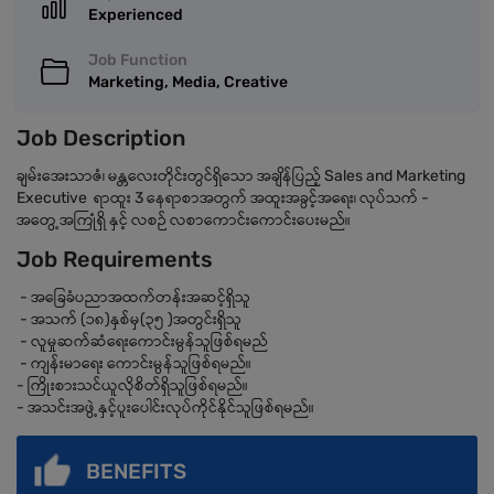
Experienced
Job Function
Marketing, Media, Creative
Job Description
ချမ်းအေးသာဇံ၊ မန္တလေးတိုင်းတွင်ရှိသော အချိန်ပြည့် Sales and Marketing
Executive ရာထူး 3 နေရာစာအတွက် အထူးအခွင့်အရေး၊ လုပ်သက် -
အတွေ့အကြုံရှိ နှင့် လစဉ် လစာကောင်းကောင်းပေးမည်။
Job Requirements
- အခြေခံပညာအထက်တန်းအဆင့်ရှိသူ
- အသက် (၁၈)နှစ်မှ(၃၅ )အတွင်းရှိသူ
- လူမှုဆက်ဆံရေးကောင်းမွန်သူဖြစ်ရမည်
- ကျန်းမာရေး ကောင်းမွန်သူဖြစ်ရမည်။
- ကြိုးစားသင်ယူလိုစိတ်ရှိသူဖြစ်ရမည်။
- အသင်းအဖွဲ့နှင့်ပူးပေါင်းလုပ်ကိုင်နိုင်သူဖြစ်ရမည်။
BENEFITS