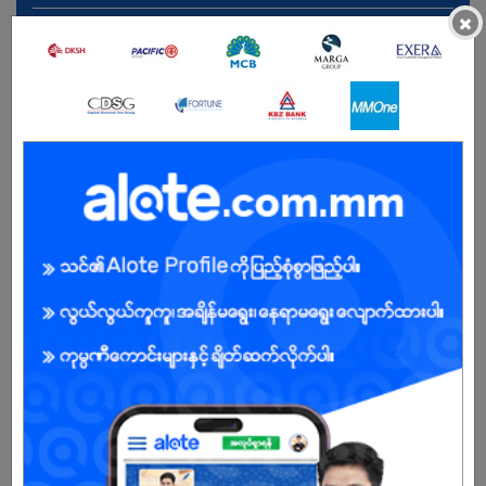
×
.
Male/Female
Open To :
Already Expired