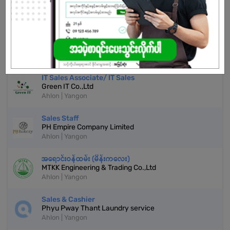
Don't have an account?
REGISTER NOW!
More Similar Jobs
IT Sales Associate/ IT Sales
Green IT Co.,Ltd
Ahlon | Yangon
Sales Staff
PH Empire Company Limited
Ahlon | Yangon
အရောင်းဝန်ထမ်း (မိန်းကလေး)
MTKK Engineering & Trading Co.,Ltd
Ahlon | Yangon
Sales & Cashier
Phyu Pway Thant Laundry service
Ahlon | Yangon