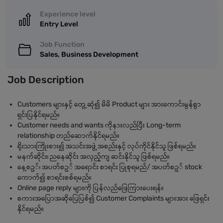
Experience level
Entry Level
Job Function
Sales, Business Development
Job Description
Customers များနှင့် တွေ့ဆုံ၍ မိမိ Product များ အားကောင်းမွန်စွာ
ရှင်းပြနိုင်ရမည်။
Customer needs and wants ကိုနားလည်ပြီး Long-term
relationship တည်ဆောက်နိုင်ရမည်။
ရိုးသားကြိုးစား၍ အသင်းအဖွဲ့အစည်းနှင့် လုပ်ကိုင်နိုင်သူ ဖြစ်ရမည်။
မနက်ဆိုင်း၊ ညနေဆိုင်း အလှည့်ကျ ဆင်းနိုင်သူ ဖြစ်ရမည်။
နေ့စဥ်၊ အပတ်စဥ် အရောင်း စာရင်း ပြုစုရမည်/ အပတ်စဥ် stock
ကောက်၍ စာရင်းစစ်ရမည်။
Online page reply များကို ပြန်လည်ဖြေကြားပေးရန်။
စကားအပြောအဆိုပြေပြစ်၍ Customer Complaints များအား ဖြေရှင်း
နိုင်ရမည်။