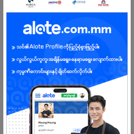
Male/Female
Open To :
About Our Company
Green IT is leading Information Technology Company, found in
2015, is not only Technical Services & Solutions provider but also
supply the most qualiﬁed enterprise Networking devices to all
sizes of Business across Myanmar and Singapore.
Already Expired