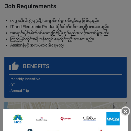
Job Requirements
တက္ကသိုလ်ဘွဲ့ရ (သို့) ကျောင်းကိစ္စကင်းရှင်းသူ ဖြစ်ရမည်။
IT and Electronic Productပိုင်းစိတ်ဝင်စားသူဦးစားပေးမည်။
အရောင်းပိုင်းစိတ်ဝင်စားသူဖြစ်ပြီး ရုပ်ရည်အသင့်အတင့်ရှိရမည်။
ကြည့်မြင်တိုင်အနီးဝန်းကျင် နေထိုင်သူဦးစားပေးမည်။
Assign ဖြင့် အလုပ်ဆင်းနိုင်ရမည်။
BENEFITS
. Monthly Incentive
. OT
. Annual Trip
×