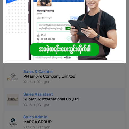
Already Expired
Don't have an account?
REGISTER NOW!
More Similar Jobs
Sales & Cashier
PH Empire Company Limited
Yankin | Yangon
Sales Assistant
Super Six International Co.,Ltd
Yankin | Yangon
Sales Admin
MARGA GROUP
Yankin | Yangon