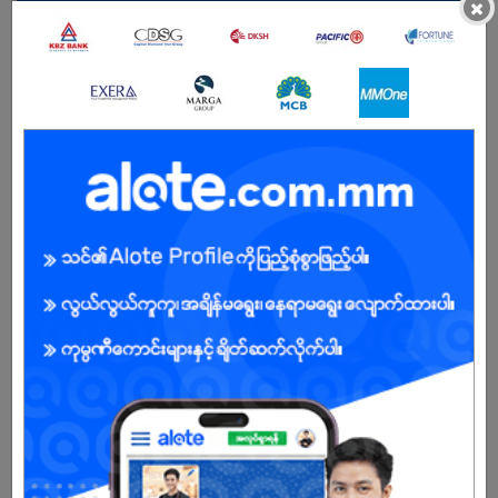
×
BENEFITS
အရည်အချင်းပေါ်မူတည်၍ လစာစိတ်ကြိုက်ညှိနှိုင်း
Male/Female
Open To :