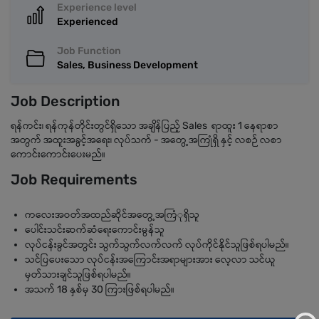
Experience level
Experienced
Job Function
Sales, Business Development
Job Description
ရန်ကင်း၊ ရန်ကုန်တိုင်းတွင်ရှိသော အချိန်ပြည့် Sales ရာထူး 1 နေရာစာ
အတွက် အထူးအခွင့်အရေး၊ လုပ်သက် - အတွေ့အကြုံရှိ နှင့် လစဉ် လစာ
ကောင်းကောင်းပေးမည်။
Job Requirements
ကလေးအဝတ်အထည်ဆိုင်အတွေ့အကြံုရှိသူ
ပေါင်းသင်းဆက်ဆံရေးကောင်းမွန်သူ
လုပ်ငန်းခွင်အတွင်း သွက်သွက်လက်လက် လုပ်ကိုင်နိုင်သူဖြစ်ရပါမည်။
သင်ပြပေးသော လုပ်ငန်းအကြောင်းအရာများအား လေ့လာ သင်ယူ
မှတ်သားချင်သူဖြစ်ရပါမည်။
အသက် 18 နှစ်မှ 30 ကြားဖြစ်ရပါမည်။