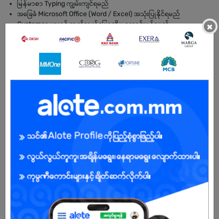
မြန်မာစာ Typing ကျွမ်းကျင်ရမည်
အခြေခံ Microsoft Office (Word / Excel) အသုံးပြုနိုင်ရမည်
Customer များနှင့် ဆက်သွယ်ပြောဆိုမှု ကောင်းမွန်ရမည်
×
အခြေခံ Electronic ပညာဗဟုသုတရှိရမည်
BENEFITS
- Year end bonus,
- Seasonal bonus
- Learning opportunity for export / import practices
- Performance bonus