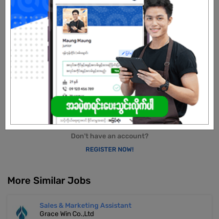
Male/Female
Open To :
Already Expired
Don't have an account?
REGISTER NOW!
More Similar Jobs
Sales & Marketing Assistant
Grace Win Co.,Ltd