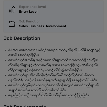
Experience level
Entry Level
Job Function
Sales, Business Development
Job Description
မိမိအား ပေးထားသော နှစ်စဉ် အရောင်းသတ်မှတ်ချက် ပြည့်မှီ ကျော်လွန်
အောင် ဆောင်ရွက်ခြင်း။
ဖောက်သည်အသစ်များနှင့် အဟောင်းများထံသို့သွားရောက်၍ ၎င်းတို့၏
လိုအပ်ချက်များနှင့် လိုလားချက်များအား လေ့လာပြီး ကုမ္ပဏီ၏ ပစ္စည်း
ကိရိယာများနှင့် ဝန်ဆောင်မှုများကို ရှင်းပြ၍ရောင်းချခြင်း၊၊
ဖောက်သည်များ၏ လုပ်ငန်းလိုအပ်ချက်နှင့် အကိုက်ညီဆုံးဖြစ်သော
ပစ္စည်းကိရိယာနှင့် ဝန်ဆောင်မှုများကို ရွေးချယ်၍ စျေးနှုန်းတင်ပြခြင်း၊
ဖောက်သည်ကွန်ရက်များ တည်ဆောက်ရန်အတွက် ဖောက်သည်များ၏
အချက်အလက် ဒေတာကို မှတ်တမ်းတင်ခြင်း။
နေ့စဉ်နှင့် လစဉ် အရောင်းလုပ်ငန်း အစီရင်ခံစာများကို ပြုစုခြင်း၊၊