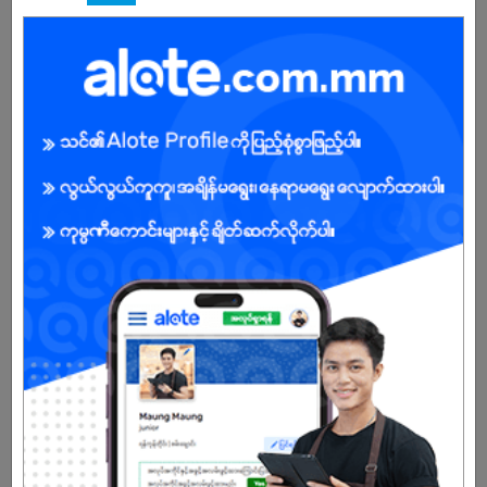
Male/Female
Open To :
About Our Company
Amigos International Co., Ltd was founded in 2010 and has 14
years of service. The company serves to distribute, sell, and
after-sales support Land Surveying Instruments, Construction
Material Testing Instrument, Environmental & Weather Monitoring
Instrument, Geological and Earth Exploration Instrument, and
Laboratory & Scientific Testing Instrument in Myanmar from well-
known international companies.
The company provides services for the products sold, operation
training, technical assistance, services and maintenance, and
repair by running service centers in Yangon, Mandalay, Naypyitaw,
and Taunggyi. The company's scope of products and Services is
described below.
Instrumentations