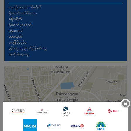
နေ့စဉ်စားသောက်စရိတ်
ရုံးတက်ဘတ်စ်ကားခ
ခရီးစရိတ်
ရုံးတက်မှန်စရိတ်
ဖုန်းဘေလ်
ဘောနပ်စ်
အချိန်ပိုလုပ်ခ
ခွင့်မယူသည့်ရက်ပြန်အမ်းငွေ
အတိုးမဲ့ချေးငွေ
×