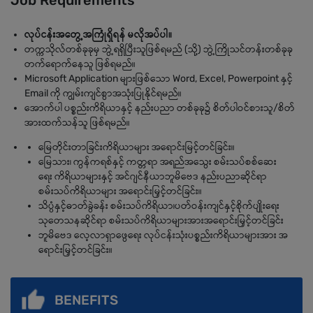
Job Requirements
လုပ်ငန်းအတွေ့အကြုံရှိရန် မလိုအပ်ပါ။
တက္ကသိုလ်တစ်ခုခုမှ ဘွဲ့ရရှိပြီးသူဖြစ်ရမည် (သို့) ဘွဲ့ကြိုသင်တန်းတစ်ခုခု
တက်ရောက်နေသူ ဖြစ်ရမည်။
Microsoft Application များဖြစ်သော Word, Excel, Powerpoint နှင့်
Email ကို ကျွမ်းကျင်စွာအသုံးပြုနိုင်ရမည်။
အောက်ပါ ပစ္စည်းကိရိယာနှင့် နည်းပညာ တစ်ခုခု၌ စိတ်ပါဝင်စားသူ/စိတ်
အားထက်သန်သူ ဖြစ်ရမည်။
မြေတိုင်းတာခြင်းကိရိယာများ အရောင်းမြင့်တင်ခြင်း။
မြေသား၊ ကွန်ကရစ်နှင့် ကတ္တရာ အရည်အသွေး စမ်းသပ်စစ်ဆေး
ရေး ကိရိယာများနှင့် အင်ဂျင်နီယာဘူမိဗေဒ နည်းပညာဆိုင်ရာ
စမ်းသပ်ကိရိယာများ အရောင်းမြှင့်တင်ခြင်း။
သိပ္ပံနှင့်ဓာတ်ခွဲခန်း စမ်းသပ်ကိရိယာ၊ပတ်ဝန်းကျင်နှင့်စိုက်ပျိုးရေး
သုတေသနဆိုင်ရာ စမ်းသပ်ကိရိယာများအားအရောင်းမြှင့်တင်ခြင်း
ဘူမိဗေဒ လေ့လာရှာဖွေရေး လုပ်ငန်းသုံးပစ္စည်းကိရိယာများအား အ
ရောင်းမြှင့်တင်ခြင်း။
BENEFITS