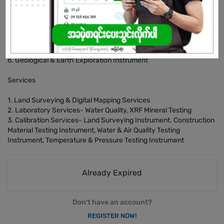
1. Land Surveying Instrument
2. Soil, Concrete & Asphalt Testing Instrument
3. Environmental (Air-Water) Quality Testing Instrument
4. Weather & Horticulture Testing Instrument
5. Hydrology and Bathymetry Surveying Instrument
6. Geological & Earth Exploration Instrument
Services
1. Land Surveying & Digital Mapping Services
2. Laboratory Services- Water Quality, XRF Mineral Testing
3. Calibration Services- Land Surveying Instrument. Construction
Material Testing Instrument, Water & Air Quality Testing
Instrument, Temperature & Pressure Testing Instrument
Already Expired
Don't have an account?
REGISTER NOW!