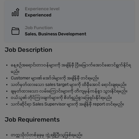
Experience level
Experienced
Job Function
Sales, Business Development
Job Description
နေ့စဉ်အရောင်းတာဝန်များကို အချိန်မှီ ပြီးမြောက်အောင်ဆောင်ရွက်နိုင်ရ
မည်။
Customer များ၏ ‌အော်ဒါများကို အချိန်မှီ တင်ရမည်။
သတ်မှတ်ထားသော sales target များကို ထိမှီအောင် ရောင်းချရမည်။
ချမှတ်ထားသော လမ်းကြောင်းများကို တိကျမှန်ကန်စွာ သွားနိုင်ရမည်။
ဝယ်သူ၏ တိုင်ကြားချက်များကို စိတ်ရှည်စွာဖြေရှင်းနိုင်ရမည်။
သက်ဆိုင်ရာ Sales Supervisor များကို အချိန်မှီ report တင်ရမည်။
Job Requirements
တက္ကသိုလ်တစ်ခုခုမှ ဘွဲ့ရရှိပြီးသူဖြစ်ရမည်။