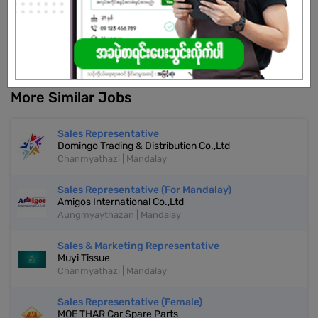
Don't have an account?
REGISTER NOW!
More Similar Jobs
Sales Representative
Domingo Trading & Distribution Co.,Ltd
Chanmyathazi | Mandalay
Sales Representative (For Mandalay)
Amigos International Co.,Ltd
Aungmyaythazan | Mandalay
Sales & Marketing Representative
Muyi Tissue
Chanmyathazi | Mandalay
Sales Representative (Female)
MOE THAR Car Spare Parts