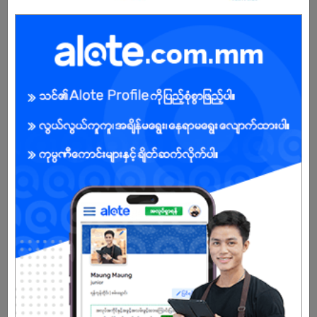
Male/Female
Open To :
About Our Company
DKSH’s purpose is to enrich people’s lives. For nearly 160 years,
we have been marketing, selling, and distributing high-quality
products and brands for multinational and Fortune 500
companies. Through our Business Units Consumer Goods,
Healthcare, Performance Materials, and Technology, we deliver
sustainable growth for our partners. We contribute to improving
the quality of life for our employees and people in the local
communities in which we operate. Headquartered in Switzerland,
DKSH is publicly listed and operates in 36 markets across Asia
Pacific, Europe, and North America. We employ over 29,000
specialists and produced net sales of CHF 11.1 billion in 2023.
Already Expired