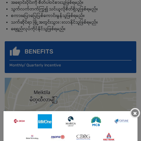
အရောင်းပိုင်းကို စိတ်ပါဝင်စားသူဖြစ်ရမည်။
သွက်လက်တက်ကြွ၍ သင်ယူလိုစိတ်ရှိသူဖြစ်ရမည်။
စကားပြောပြေပြစ်ကောင်းမွန်သူဖြစ်ရမည်။
သက်ဆိုင်ရာ မြို့အတွင်းသွားးလာနိုင်သူဖြစ်ရမည်။
ရေရှည်လုပ်ကိုင်နိုင်သူဖြစ်ရမည်။
BENEFITS
Monthly/ Quarterly Incentive
×