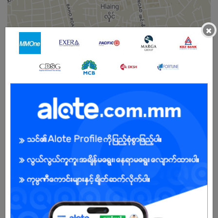
×
Male
Open To :
About Our Company
Win Brothers Group of Co., Ltd is one of the most dynamic
conglomerates in Myanmar. The company was established in
1990 by Win family in Mandalay. Win Brothers Group integrated
operations have diversified into strategic sectors such as
Alcoholic Beverages Products, Industrial Gas, Agriculture, Sugar,
Building Material, Mining and FMCG Retailing and Distribution. Our
approach for sustainability is delivered by our commitment to
implement the appropriate policies, practices, products, and
programs towards optimum success. Having more than twenty