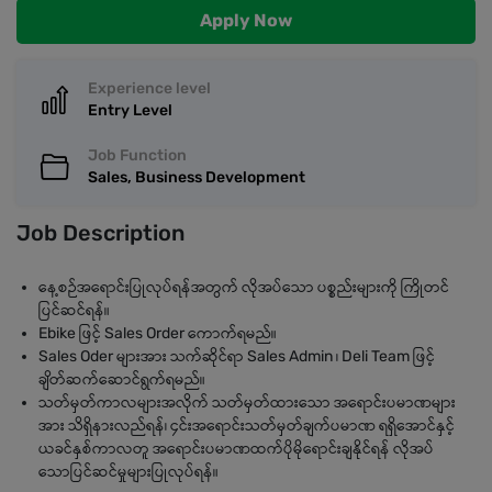
Apply Now
Experience level
Entry Level
Job Function
Sales, Business Development
Job Description
နေ့စဉ်အရောင်းပြုလုပ်ရန်အတွက် လိုအပ်သော ပစ္စည်းများကို ကြိုတင်
ပြင်ဆင်ရန်။
Ebike ဖြင့် Sales Order ကောက်ရမည်။
Sales Oder များအား သက်ဆိုင်ရာ Sales Admin ၊ Deli Team ဖြင့်
ချိတ်ဆက်ဆောင်ရွက်ရမည်။
သတ်မှတ်ကာလများအလိုက် သတ်မှတ်ထားသော အရောင်းပမာဏများ
အား သိရှိနားလည်ရန်၊ ၄င်းအရောင်းသတ်မှတ်ချက်ပမာဏ ရရှိအောင်နှင့်
ယခင်နှစ်ကာလတူ အရောင်းပမာဏထက်ပိုမိုရောင်းချနိုင်ရန် လိုအပ်
သောပြင်ဆင်မှုများပြုလုပ်ရန်။