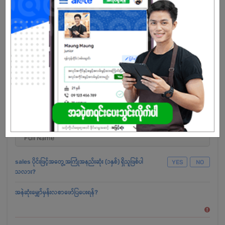
years business experience in Myanmar’s economic landscape,
the company is well positioned to lead the continued growth of
Myanmar.
sales ပိုင်းဖြင့်အတွေ့အကြုံအနည်းဆုံး (၁နှစ်) ရှိသူဖြစ်ပါ
YES
NO
သလား?
အနဲဆုံးမျှော်မှန်းလစာဖော်ပြပေးရန်?