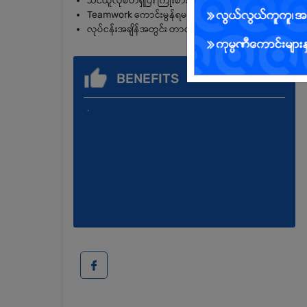
သင်ယူလိုစိတ်ရှိပြီး ကြိုးစားတတ်သူ ဖြစ်ရမည်
Teamwork ကောင်းမွန်ရမည်
လုပ်ငန်းအချိန်အတွင်း တာဝန်ယူမှုရှိသူ ဖြစ်ရမည်
BENEFITS
.