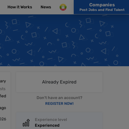
Companies
How it Works
News
Post Jobs and Find Talent
lary
Already Expired
sts
fied
Don't have an account?
REGISTER NOW!
 ago
026
Experience level
Experienced