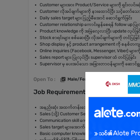
Customer များအား Product/Service များကို ရှင်းလင်းပြေ
Customer လိုအပ်ချက်များကို နားထောင်ပြီး သင့်တော်သော
Daily sales target များ ပြည့်မီအောင် ဆောင်ရွက်ခြင်း
Customer relationship ကောင်းမွန်စေရန် follow up ပြုလု
Product knowledge ကို အမြဲလေ့လာပြီး update လုပ်ခြင
Stock စာရင်းများ စစ်ဆေးပြီး လိုအပ်ချက်များကို တင်ပြခြင်
Shop display နှင့် product arrangement ကို စနစ်တကျ ထ
Online inquiries (Facebook, Messenger, Viber) များကိ
Sales report များ ပြုလုပ်ပြီး supervisor ထံ တင်ပြခြင်း
Supervisor မှ ပေးအပ်သော အခြားတာဝန်များကို ဆောင်ရွက
Open To :
Male/Female
Job Requirements
အနည်းဆုံး အထက်တန်းအောင် (သို့) တက္ကသိုလ်တက်ရောက
Sales (သို့) Customer Service အတွေ့အကြုံရှိသူကို ဦး
Communication skill ကောင်းမွန်ပြီး Customer များနှင့်
Sales target များအောက်တွင် အလုပ်လုပ်နိုင်ရမည်
Basic computer knowledge (Facebook, Excel, etc.) အ