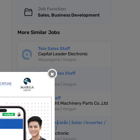
Job Function
Sales, Business Development
More Similar Jobs
Tele Sales Staff
Capital Leader Electronic
Mayangone | Yangon
×
Senior Sales Staff
CONCA
Mayangone | Yangon
Sales Staff
Ever Might Machinery Parts Co.,Ltd
Mayangone | Yangon
အရောင်းဝန်ထမ်း ( Solar /Inverter /
Battery )
Yoon Electronic
Mayangone | Yangon