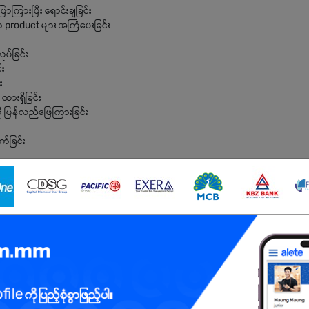
ာကြားပြီး ရောင်းချခြင်း
 product များ အကြံပေးခြင်း
ပ်ခြင်း
်း
း
ားရှိခြင်း
ု ပြန်လည်ဖြေကြားခြင်း
်ခြင်း
်နေသူ ဖြစ်ရမည်
စားပေးမည်
 ပြောဆိုဆက်ဆံနိုင်ရမည်
သုံးပြုနိုင်ရမည်