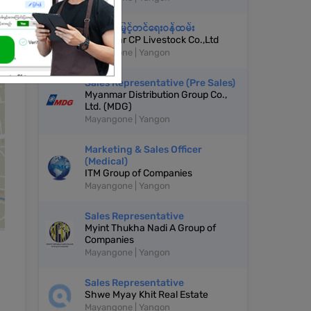
အရောင်းမြှင့်တင်ရေးဝန်ထမ်း
Myanmar CP Livestock Co.,Ltd
Mayangone | Yangon
Sales Representative (Pre Sales)
Myanmar Distribution Group Co.,
Ltd. (MDG)
Mayangone | Yangon
Marketing & Sales Officer
(Medical)
ITM Group of Companies
Mayangone | Yangon
Sales Representative
Myint Thukha Nadi A Group of
Companies
Mayangone | Yangon
Sales Representative
Shwe Myay Khit Real Estate
Mayangone | Yangon