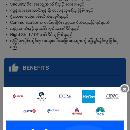
Security ပိုင်း အတွေ့အကြုံရှိသူ ဦးစားပေးမည်
ကျန်းမာရေးကောင်းမွန်ပြီး တာဝန်ယူမှုရှိသူ ဖြစ်ရမည်
ရိုးသားမှု၊ စည်းကမ်းလိုက်နာမှုရှိရမည်
Communication ကောင်းမွန်ပြီး လူမှုဆက်ဆံရေးပြေပြစ်ရမည်
အဖွဲ့အစည်းနှင့် ပူးပေါင်းလုပ်ဆောင်နိုင်ရမည်
Night Shift / OT ဆင်းနိုင်သူ ဖြစ်ရမည်
လုံခြုံရေးပိုင်းဆိုင်ရာ အရေးပေါ်အခြေအနေများကို ဖြေရှင်းနိုင်သူ ဖြစ်ရ
မည်
BENEFITS
.
×