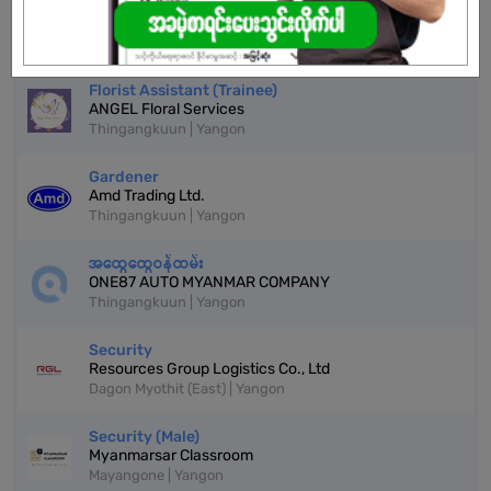
CCTV Operator
Super Seven Stars
Thingangkuun | Yangon
Florist Assistant (Trainee)
ANGEL Floral Services
Thingangkuun | Yangon
Gardener
Amd Trading Ltd.
Thingangkuun | Yangon
အထွေထွေဝန်ထမ်း
ONE87 AUTO MYANMAR COMPANY
Thingangkuun | Yangon
Security
Resources Group Logistics Co., Ltd
Dagon Myothit (East) | Yangon
Security (Male)
Myanmarsar Classroom
Mayangone | Yangon