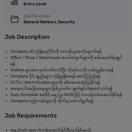
Entry Level
Job Function
General Workers, Security
Job Description
Company ၏ လုံခြုံရေးပိုင်းကို တာဝန်ယူစောင့်ရှောက်ရန်
Office / Shop / Warehouse အဝင်အထွက်များကို စစ်ဆေးထိန်းချုပ်
ရန်
Visitors များအား မှတ်တမ်းတင်ပြီး လိုအပ်သလို လမ်းညွှန်ပေးရန်
Company ပိုင်ပစ္စည်းများ လုံခြုံမှုရှိစေရန် စောင့်ကြည့်ရန်
CCTV / Alarm System များကို စစ်ဆေးအသုံးပြုနိုင်ရန်
အရေးပေါ်အခြေအနေများ ဖြစ်ပွားပါက ချက်ချင်း Report တင်ရန်
Duty Schedule အတိုင်း နေ့/ည Shift ဖြင့် တာဝန်ထမ်းဆောင်နိုင်ရန်
Company စည်းကမ်းများကို လိုက်နာဆောင်ရွက်ရန်
Job Requirements
အနည်းဆုံး အထက်တန်းအောင်မြင်ပြီးသူ ဖြစ်ရမည်