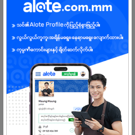
Male
Open To :
Already Expired
Don't have an account?
REGISTER NOW!
More Similar Jobs