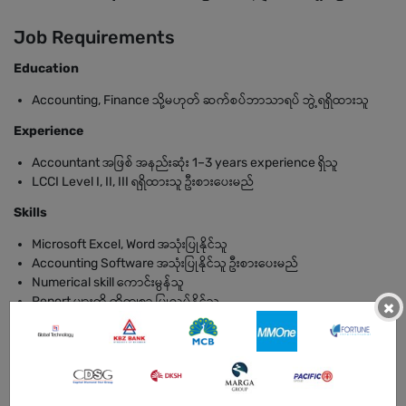
Job Requirements
Education
Accounting, Finance သို့မဟုတ် ဆက်စပ်ဘာသာရပ် ဘွဲ့ရရှိထားသူ
Experience
Accountant အဖြစ် အနည်းဆုံး 1–3 years experience ရှိသူ
LCCI Level I, II, III ရရှိထားသူ ဦးစားပေးမည်
Skills
Microsoft Excel, Word အသုံးပြုနိုင်သူ
Accounting Software အသုံးပြုနိုင်သူ ဦးစားပေးမည်
Numerical skill ကောင်းမွန်သူ
Report များကို တိကျစွာ ပြုလုပ်နိုင်သူ
×
Personal Qualities
တာဝန်ယူမှုရှိသူ
ရိုးသားပြီး စည်းကမ်းရှိသူ
အဖွဲ့အစည်းနှင့် ပူးပေါင်းလုပ်ဆောင်နိုင်သူ