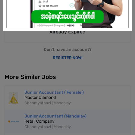
Already Expired
Don't have an account?
REGISTER NOW!
More Similar Jobs
Junior Accountant ( Female )
Master Diamond
Chanmyathazi | Mandalay
Junior Accountant (Mandalay)
Retail Company
Chanmyathazi | Mandalay