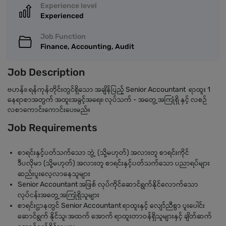
Experience level
Experienced
Job Function
Finance, Accounting, Audit
Job Description
ဗဟန်း၊ ရန်ကုန်တိုင်းတွင်ရှိသော အချိန်ပြည့် Senior Accountant ရာထူး 1
နေရာစာအတွက် အထူးအခွင့်အရေး၊ လုပ်သက် - အတွေ့အကြုံရှိ နှင့် လစဉ်
လစာကောင်းကောင်းပေးမည်။
Job Requirements
စာရင်းနှင့်ပတ်သက်သော ဘွဲ့ (သို့မဟုတ်) အလားတူ စာရင်းကိုင်
ဒီပလိုမာ (သို့မဟုတ်) အလားတူ စာရင်းနှင့်ပတ်သက်သော ပညာရပ်များ
ဆည်းပူးလေ့လာနေသူများ
Senior Accountant အဖြစ် လုပ်ကိုင်ဆောင်ရွက်နိုင်လောက်သော
လုပ်ငန်းအတွေ့အကြုံရှိသူများ
စာရင်းဌာနတွင် Senior Accountant ရာထူးနှင့် လျော်ညီစွာ ပူးပေါင်း
ဆောင်ရွက် နိုင်သူ၊ အထက် အောက် ရာထူးတာဝန်ရှိသူများနှင့် ချိတ်ဆက်