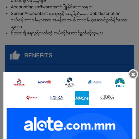
ဆောင်ရွက်နိုင်သူများ
Accounting software အသုံးပြုနိုင်သောသူများ
Senior Accountant ရာထူးနှင့် လျော်ညီသော Job description
လုပ်ငန်းတာဝန်များအား အမှန်တကယ် တာဝန်ယူဆောင်ရွက်နိုင်သော
သူများ
ရိုးသား၍ ရေရှည်လက်တွဲ လုပ်ကိုင်ဆောင်ရွက်လိုသူများ
BENEFITS
.
×