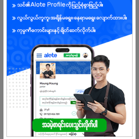
Male/Female
Open To :
Already Expired
Don't have an account?
REGISTER NOW!
More Similar Jobs
Senior Accountant (Female)
KUBUS Design & SNI Company Ltd
Bahan | Yangon