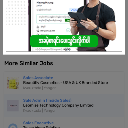
Already Expired
Don't have an account?
REGISTER NOW!
More Similar Jobs
Sales Associate
Beautifly Cosmetics - USA & UK Branded Store
Kyauktada | Yangon
Sale Admin (Inside Sales)
Leomise Technology Company Limited
Kyauktada | Yangon
Sales Executive
Tayza Wynn Printing