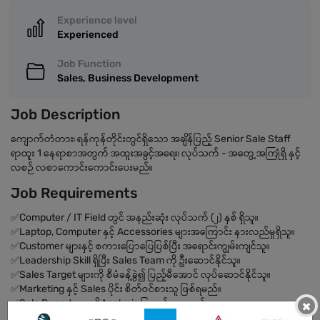
Experience level
Experienced
Job Function
Sales, Business Development
Job Description
ကျောက်တံတား၊ ရန်ကုန်တိုင်းတွင်ရှိသော အချိန်ပြည့် Senior Sale Staff
ရာထူး 1 နေရာစာအတွက် အထူးအခွင့်အရေး၊ လုပ်သက် - အတွေ့အကြုံရှိ နှင့်
လစဉ် လစာကောင်းကောင်းပေးမည်။
Job Requirements
✅Computer / IT Field တွင် အနည်းဆုံး လုပ်သက် (၂) နှစ် ရှိသူ။
✅Laptop, Computer နှင့် Accessories များအကြောင်း နားလည်မှုရှိသူ။
✅Customer များနှင့် စကားပြောပြေပြစ်ပြီး အရောင်းကျွမ်းကျင်သူ။
✅Leadership Skill ရှိပြီး Sales Team ကို ဦးဆောင်နိုင်သူ။
✅Sales Target များကို စီမံခန့်ခွဲ၍ ပြည့်မီအောင် လုပ်ဆောင်နိုင်သူ။
✅Marketing နှင့် Sales ပိုင်း စိတ်ဝင်စားသူ ဖြစ်ရမည်။
✅Sale Report များကိုAnalysis ပြုလုပ်ပေးရမည်။
×