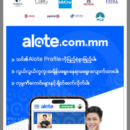
BENEFITS
💰 Salary – 700,000 MMK
💰 Allowance + Incentive + Bonus ခံစားခွင့်ရှိပါမည်။
Male/Female
Open To :