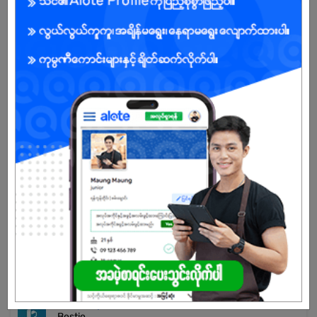
Already Expired
Don't have an account?
REGISTER NOW!
More Similar Jobs
Voucher Sales Staff (Female)
Aung Kyaw Car Workshop
Kyeemyindaing | Yangon
Medical Sales Representative
We Care Healthcare Services
Kyeemyindaing | Yangon
Sales Representative
Bestie