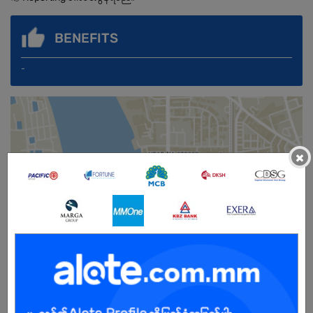
BENEFITS
-
×
Male/Female
Open To :