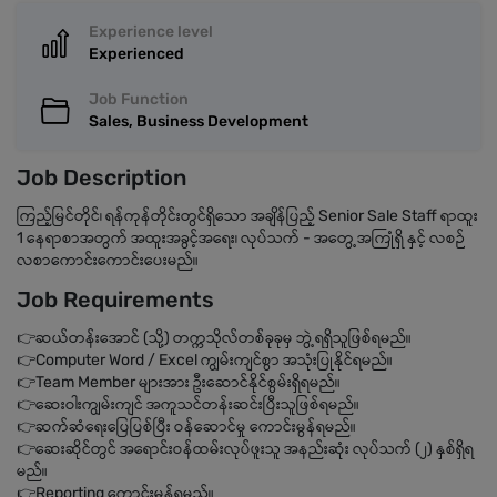
Experience level
Experienced
Job Function
Sales, Business Development
Job Description
ကြည့်မြင်တိုင်၊ ရန်ကုန်တိုင်းတွင်ရှိသော အချိန်ပြည့် Senior Sale Staff ရာထူး
1 နေရာစာအတွက် အထူးအခွင့်အရေး၊ လုပ်သက် - အတွေ့အကြုံရှိ နှင့် လစဉ်
လစာကောင်းကောင်းပေးမည်။
Job Requirements
👉ဆယ်တန်းအောင် (သို့) တက္ကသိုလ်တစ်ခုခုမှ ဘွဲ့ရရှိသူဖြစ်ရမည်။
👉Computer Word / Excel ကျွမ်းကျင်စွာ အသုံးပြုနိုင်ရမည်။
👉Team Member များအား ဦးဆောင်နိုင်စွမ်းရှိရမည်။
👉ဆေးဝါးကျွမ်းကျင် အကူသင်တန်းဆင်းပြီးသူဖြစ်ရမည်။
👉ဆက်ဆံရေးပြေပြစ်ပြီး ဝန်ဆောင်မှု ကောင်းမွန်ရမည်။
👉ဆေးဆိုင်တွင် အရောင်းဝန်ထမ်းလုပ်ဖူးသူ အနည်းဆုံး လုပ်သက် (၂) နှစ်ရှိရ
မည်။
👉Reporting ကောင်းမွန်ရမည်။