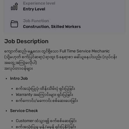
Experience level
Entry Level
Job Function
Construction, Skilled Workers
Job Description
ကျောက်ဆည်၊ မန္တလေး တွင်ရှိသော Full Time Service Mechanic
(သို့မဟုတ် စက်ပြင်ဆရာ) ရာထူး 5 နေရာစာ ခေါ်ယူနေပါသည်။ (လုပ်ငန်း
အတွေ့အကြုံမလိုပါ)
အလုပ်တာဝန်များ
Intro Job
စက်အသုံးပြုပုံ၊ ထိန်းသိမ်းပုံ ရှင်းပြခြင်း
Warranty အကြောင်းများ ရှင်းပြခြင်း
စက်ကောင်း/မကောင်း စစ်ဆေးပေးခြင်း
Service Check
Customer ထံသွား၍ စက်စစ်ဆေးခြင်း
စက်အသုံးပြုမှု မှန်/မမှန် ရှင်းပြနိုင်ခြင်း