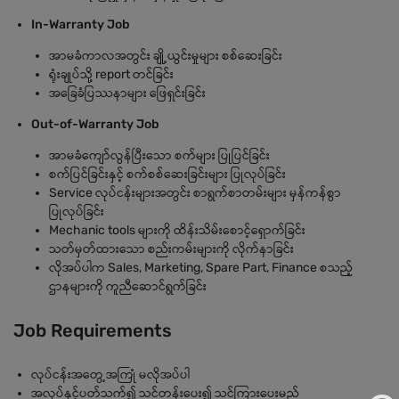
In-Warranty Job
အာမခံကာလအတွင်း ချို့ယွင်းမှုများ စစ်ဆေးခြင်း
ရုံးချုပ်သို့ report တင်ခြင်း
အခြေခံပြဿနာများ ဖြေရှင်းခြင်း
Out-of-Warranty Job
အာမခံကျော်လွန်ပြီးသော စက်များ ပြုပြင်ခြင်း
စက်ပြင်ခြင်းနှင့် စက်စစ်ဆေးခြင်းများ ပြုလုပ်ခြင်း
Service လုပ်ငန်းများအတွင်း စာရွက်စာတမ်းများ မှန်ကန်စွာ
ပြုလုပ်ခြင်း
Mechanic tools များကို ထိန်းသိမ်းစောင့်ရှောက်ခြင်း
သတ်မှတ်ထားသော စည်းကမ်းများကို လိုက်နာခြင်း
လိုအပ်ပါက Sales, Marketing, Spare Part, Finance စသည့်
ဌာနများကို ကူညီဆောင်ရွက်ခြင်း
Job Requirements
လုပ်ငန်းအတွေ့အကြုံ မလိုအပ်ပါ
အလုပ်နှင့်ပတ်သက်၍ သင်တန်းပေး၍ သင်ကြားပေးမည်