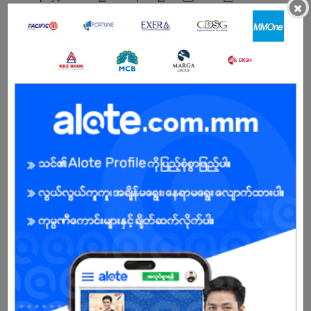
×
AGTI / BE ပြီးသူများကို ဦးစားပေးမည် (ကျောင်းမပြီးသေးသူများလည်း
လျှောက်ထားနိုင်သည်)
အထက်တန်းအောင်နှင့် ဘွဲ့ရများလည်း လျှောက်ထားနိုင်ပါသည်
လူမှုဆက်ဆံရေး ကောင်းမွန်ပြီး ပြေပြစ်သူ ဖြစ်ရမည်
လုပ်ငန်းလိုအပ်ချက်အရ ခရီးသွားနိုင်ရမည်
သင်ယူလိုစိတ်ရှိပြီး ကြိုးစားလုပ်ကိုင်နိုင်သူ ဖြစ်ရမည်
ရိုးသားမှု၊ စည်းကမ်းလိုက်နာမှုရှိရမည်
BENEFITS
- Kubota ရုံးချုပ် (ရန်ကုန်) Training
- ခရီးစရိတ် + နေစရိတ်
- Safety shoe + Uniform
- ရက်မှန်ကြေး + အချိန်မှန်ကြေး
- Performance အလိုက် Incentive