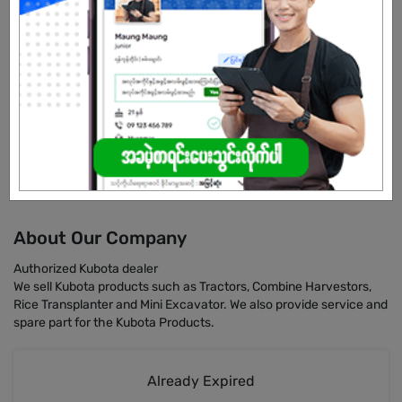
Male/Female
Open To :
About Our Company
Authorized Kubota dealer
We sell Kubota products such as Tractors, Combine Harvestors,
Rice Transplanter and Mini Excavator. We also provide service and
spare part for the Kubota Products.
Already Expired