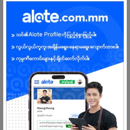
Male/Female
Open To :
About Our Company
We, KOSMI is Skincare & Cosmetic distributor in Myanmar. All of
our brands are imported from South Korea, USA, Canada, UK,
Japan and Thailand etc. We promised that we aare selling 100%
authentic brands. Besides, We support your business with brands
between suppliers and wholesale buyers. We will be your trustable
partner in both product and service. Cosmetic shops, key
accounts, major retailers and wholesaler can be referred to as our
major clients.
Already Expired
Don't have an account?
REGISTER NOW!