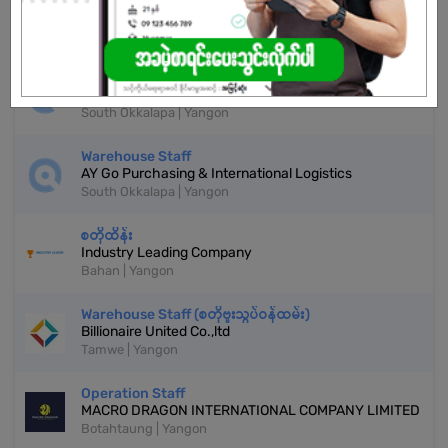
More Similar Jobs
Inventory Accountant (Female)
Beauty VIVO
South Okkalapa | Yangon
Warehouse Staff
AY Go Purchasing & International Logistics
South Okkalapa | Yangon
စတိုထိန်း
Industry Leading Company
Bahan | Yangon
Warehouse Staff (စတိုဗူးသွပ်ဝန်ထမ်း)
Billionaire United Co.,ltd
Tamwe | Yangon
Operation Staff
MACRO DRAGON INTERNATIONAL COMPANY LIMITED
Botahtaung | Yangon