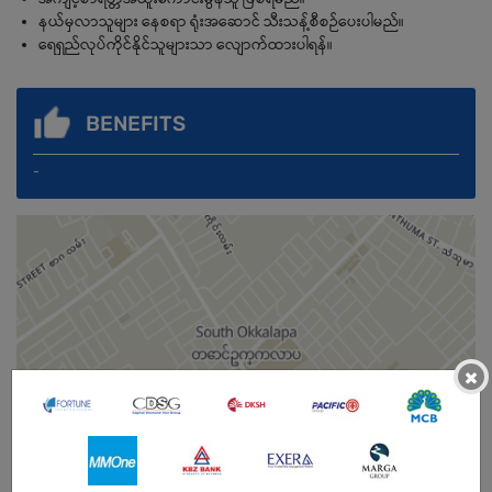
နယ်မှလာသူများ နေစရာ ရုံးအဆောင် သီးသန့်စီစဉ်ပေးပါမည်။
ရေရှည်လုပ်ကိုင်နိုင်သူများသာ လျောက်ထားပါရန်။
BENEFITS
-
×