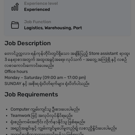
Experience level
Experienced
Job Function
Logistics, Warehousing, Port
Job Description
တောင်ဥက္ကလာ၊ ရန်ကုန်တိုင်းတွင်ရှိသော အချိန်ပြည့် Store assistant ရာထူး
3 နေရာစာအတွက် အထူးအခွင့်အရေး၊ လုပ်သက် - အတွေ့အကြုံရှိ နှင့် လစဉ်
လစာကောင်းကောင်းပေးမည်။
Office hours
Monday ~ Saturday (09:00 am ~ 17:00 pm)
SUNDAY နှင့် အစိုးရ ရုံးပိတ်ရက်များ ရုံးပိတ်ပါသည်။
Job Requirements
Computer ကျွမ်းကျင်သူ ဦးစားပေးပါမည်။
Teamwork ဖြင့် အလုပ်လုပ်နိုင်ရမည်။
ရုံးစည်းကမ်းအတိုင်း လိုက်နာနိုင်သူ ဖြစ်ရမည်။
အရည်အချင်းနှင့် ကျွမ်းကျင်မှုပေါ်မူတည်ရျ် လစာညှိနှိုင်းပေးပါမည်။
အကျင့်စာရိတ္တအထူးကောင်းမွန်သူ ဖြစ်ရမည်။