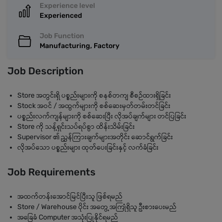
Experience level
Experienced
Job Function
Manufacturing, Factory
Job Description
Store အတွင်းရှိ ပစ္စည်းများကို စနစ်တကျ စီစဉ်ထားရှိခြင်း
Stock အဝင် / အထွက်များကို စစ်ဆေးမှတ်တမ်းတင်ခြင်း
ပစ္စည်းလက်ကျန်များကို စစ်ဆေးပြီး လိုအပ်ချက်များ တင်ပြခြင်း
Store ကို သန့်ရှင်းသပ်ရပ်စွာ ထိန်းသိမ်းခြင်း
Supervisor ၏ ညွှန်ကြားချက်များအတိုင်း ဆောင်ရွက်ခြင်း
လိုအပ်သော ပစ္စည်းများ ထုတ်ပေးခြင်းနှင့် လက်ခံခြင်း
Job Requirements
အထက်တန်းအောင်မြင်ပြီးသူ ဖြစ်ရမည်
Store / Warehouse ပိုင်း အတွေ့အကြုံရှိသူ ဦးစားပေးမည်
အခြေခံ Computer အသုံးပြုနိုင်ရမည်