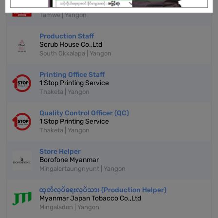
Mobile King Trading
Tamwe | Yangon
Production Staff
Scrub House Co.,Ltd
South Okkalapa | Yangon
Printing Office Staff
1 Stop Printing Service
Thaketa | Yangon
Quality Control Officer (QC)
1 Stop Printing Service
Thaketa | Yangon
Store Helper
Borofone Myanmar
Mingalartaungnyunt | Yangon
ထုတ်လုပ်ရေးလုပ်သား (Production Helper)
Myanmar Japan Tobacco Co.,Ltd
Mingaladon | Yangon