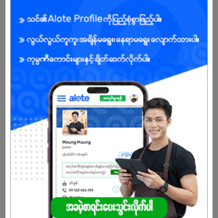
Male
Open To :
Already Expired
Don't have an account?
REGISTER NOW!
More Similar Jobs
Store Assistant
KOSMI Trading Co.,Ltd
South Okkalapa | Yangon
Store Assistant