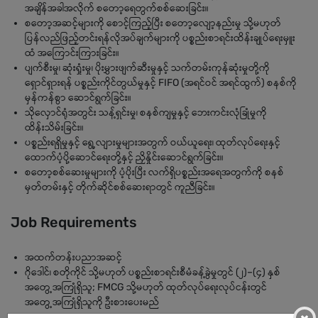
အချိန်အခါအလိုက် စတော့ရေတွက်စစ်ဆေးခြင်း။
စတော့အဆင့်များကို စောင့်ကြည့်ပြီး စတော့လျော့နည်းမှု သို့မဟုတ်
ပြန်လည်ဖြည့်တင်းရန်လိုအပ်ချက်များကို ပစ္စည်းစာရင်းထိန်းချုပ်ရေးမှူး
ထံ အကြောင်းကြားခြင်း။
ပျက်စီးမှု၊ ဆုံးရှုံးမှု၊ ပိုးမွှားဖျက်ဆီးမှုနှင့် သက်တမ်းကုန်ဆုံးမှုတို့ကို
ရှောင်ရှားရန် ပစ္စည်းကိုင်တွယ်မှုနှင့် FIFO (အရင်ဝင် အရင်ထွက်) စနစ်ကို
မှန်ကန်စွာ ဆောင်ရွက်ခြင်း။
သိုလှောင်ရုံအတွင်း သန့်ရှင်းမှု၊ စနစ်ကျမှုနှင့် ဘေးကင်းလုံခြုံမှုကို
ထိန်းသိမ်းခြင်း။
ပစ္စည်းရရှိမှုနှင့် ရွေ့လျားမှုများအတွက် ဝယ်ယူရေး၊ ထုတ်လုပ်ရေးနှင့်
ထောက်ပံ့ပို့ဆောင်ရေးတို့နှင့် ညှိနှိုင်းဆောင်ရွက်ခြင်း။
စတော့စစ်ဆေးမှုများကို ပံ့ပိုးပြီး လက်ရှိပစ္စည်းအရေအတွက်ကို စနစ်
မှတ်တမ်းနှင့် တိုက်ဆိုင်စစ်ဆေးရာတွင် ကူညီခြင်း။
Job Requirements
အထက်တန်းပညာအဆင့်
ဂိုဒေါင်၊ စတိုကိုင် သို့မဟုတ် ပစ္စည်းစာရင်းစီမံခန့်ခွဲမှုတွင် (၂)–(၄) နှစ်
အတွေ့အကြုံရှိသူ; FMCG သို့မဟုတ် ထုတ်လုပ်ရေးလုပ်ငန်းတွင်
အတွေ့အကြုံရှိသူကို ဦးစားပေးမည်