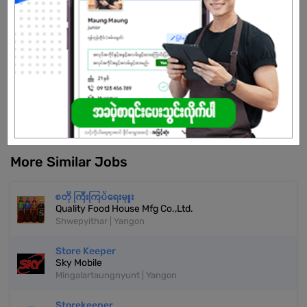
Already Expired
Don't have an account?
REGISTER NOW!
More Similar Jobs
စတို ကြီးကြပ်ရေးမှူး
Quality Food House Mfg Co.,Ltd.
Shwepyithar | Yangon
Store Keeper
Sky Mobile
Mingalartaungnyunt | Yangon
Storekeeper