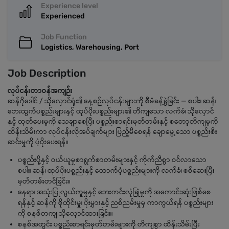
Experience level
Experienced
Job Function
Logistics, Warehousing, Port
Job Description
လုပ်ငန်းတာဝန်အကျဉ်း
ဆန်ဂိုဒေါင် / သိုလှောင်ရုံ၏ နေ့စဉ်လုပ်ငန်းများကို စီမံခန့်ခွဲခြင်း — စပါး၊ ဆန်၊
ဘေးထွက်ပစ္စည်းများနှင့် ထုပ်ပိုးပစ္စည်းများ၏ တိကျသော လက်ခံ၊ သိုလှောင်
နှင့် ထုတ်ပေးမှုကို သေချာစေပြီး ပစ္စည်းစာရင်းမှတ်တမ်းနှင့် စတော့တိကျမှုကို
ထိန်းသိမ်းကာ လုပ်ငန်းလိုအပ်ချက်များ ပြည့်မီစေရန် ချောမွေ့သော ပစ္စည်းစီး
ဆင်းမှုကို ပံ့ပိုးပေးရန်။
ပစ္စည်းပို့နှင့် ဝယ်ယူမှုစာရွက်စာတမ်းများနှင့် ကိုက်ညီစွာ ဝင်လာသော
စပါး၊ ဆန်၊ ထုပ်ပိုးပစ္စည်းနှင့် ထောက်ပံ့ပစ္စည်းများကို လက်ခံ၊ စစ်ဆေးပြီး
မှတ်တမ်းတင်ခြင်း။
နေရာ၊ အသုံးပြုလွယ်ကူမှုနှင့် ဘေးကင်းလုံခြုံမှုကို အကောင်းဆုံးဖြစ်စေ
ရန်နှင့် ဆန်ကို စိုထိုင်းမှု၊ ပိုးမွှားနှင့် ညစ်ညမ်းမှုမှ ကာကွယ်ရန် ပစ္စည်းများ
ကို စနစ်တကျ သိုလှောင်ထားခြင်း။
စနစ်အတွင်း ပစ္စည်းစာရင်းမှတ်တမ်းများကို တိကျစွာ ထိန်းသိမ်းပြီး