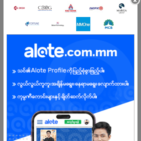
×
BENEFITS
- Attractive salary package
- Rewards for over performance
Male
Open To :