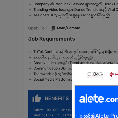
Company ၏ Product / Service များအတွက် TikTok Con
Trending Video Idea များ၊ Dance Trend များနှင့် Viral
Assigned Duty များကို အချိန်မှီ ဆောင်ရွက်နိုင်ရမည်။
Open To :
Male/Female
Job Requirements
TikTok Content ဖန်တီးရာတွင် အတွေ့အကြုံရှိသူ (သို့မဟု
အကဝါသနာပါသူ / ကတတ်သူ ဖြစ်ရမည်။
Creative Idea များရှိပြီး Trend များကို အမြန်လေ့လာနိုင်
Communication Skill ကောင်းမွန်သူ ဖြစ်ရမည်။
Teamwork ဖြင့် လုပ်ကိုင်နိုင်သူ ဖြစ်ရမည်။
Social Media Platform များကို စိတ်ဝင်စားသူ ဖြစ်ရမည်။
BENEFITS
Salary – 400,000 MMK (Nego)
Working Hour – 9:00 AM to 5:00 PM