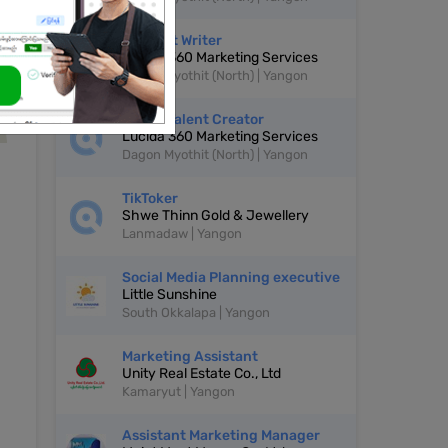
Content Writer
Lucida 360 Marketing Services
Dagon Myothit (North) | Yangon
TikTok Talent Creator
Lucida 360 Marketing Services
Dagon Myothit (North) | Yangon
TikToker
Shwe Thinn Gold & Jewellery
Lanmadaw | Yangon
Social Media Planning executive
Little Sunshine
South Okkalapa | Yangon
Marketing Assistant
Unity Real Estate Co., Ltd
Kamaryut | Yangon
Assistant Marketing Manager