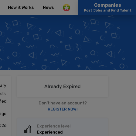
Companies
How it Works
News
Post Jobs and Find Talent
lary
Already Expired
sts
fied
Don't have an account?
REGISTER NOW!
 ago
2026
Experience level
Experienced