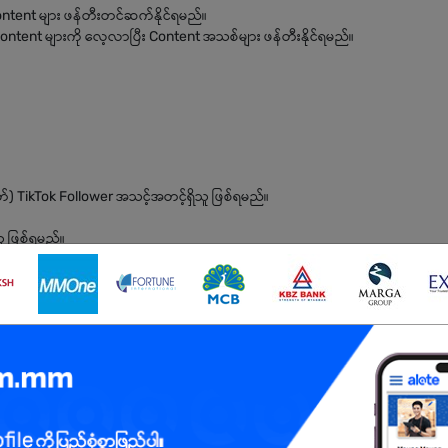
tent များ ဖန်တီးတင်ဆက်နိုင်ရမည်။
 Content များကို လေ့လာပြီး Content အသစ်များ ဖန်တီးနိုင်ရမည်။
တ်) TikTok Follower အသင့်အတင့်ရှိသူ ဖြစ်ရမည်။
သူ ဖြစ်ရမည်။