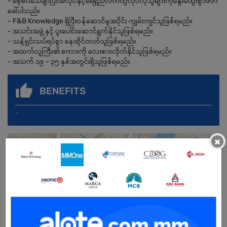
- စေ့စပ်သေချာပြီးအလုပ်နှင့်ရေရှည်လက်တွဲလုပ်လိုသူများကိုနွေးထွေးစွာဖိတ်
ခေါ်ပါသည်။
- F&B Knowledge ရှိပြီးဝန်ဆောင်မူအပိုင်း ကျွမ်းကျင်သူဖြစ်ရမည်။
- အသင်းအဖွဲ့နှင့် ပူးပေါင်းဆောင်ရွက်နိုင်သူဖြစ်ရမည်။
- သန့်ရှင်းသပ်ရပ်စွာ နေထိုင်တတ်သူဖြစ်ရမည်။
- အထက်လူကြီး၏ စကားကို‌ လေးစားလိုက်နိုင်သူဖြစ်ရမည်။
- အသက် ၁၉ - ၃၅ နှစ်အတွင်းရှိသူဖြစ်ရမည်။
BENEFITS
-
×