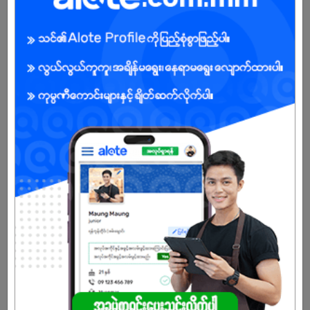
Male/Female
Open To :
Already Expired
Don't have an account?
REGISTER NOW!
More Similar Jobs
Chef ( Male )
Eco Meal Box
Pazundaung | Yangon