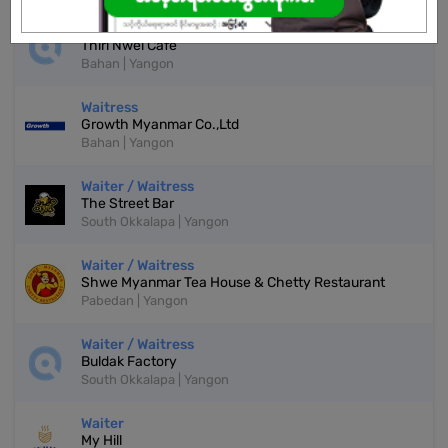
Waiter / Waitress
Thiri Nwel Cafe
Bahan | Yangon
Waitress
Growth Myanmar Co.,Ltd
Bahan | Yangon
Waiter / Waitress
The Street Bar
South Okkalapa | Yangon
Waiter / Waitress
Shwe Myanmar Tea House & Chetty Restaurant
Pabedan | Yangon
Waiter / Waitress
Buldak Factory
South Okkalapa | Yangon
Waiter
My Hill