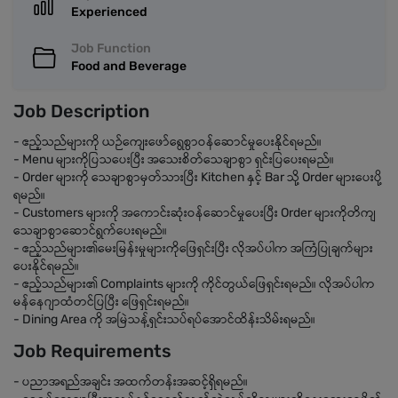
Experienced
Job Function
Food and Beverage
Job Description
- ဧည့်သည်များကို ယဉ်ကျေးဖော်ရွေစွာဝန်ဆောင်မှုပေးနိုင်ရမည်။
- Menu များကိုပြသပေးပြီး အသေးစိတ်သေချာစွာ ရှင်းပြပေးရမည်။
- Order များကို သေချာစွာမှတ်သားပြီး Kitchen နှင့် Bar သို့ Order များပေးပို့
ရမည်။
- Customers များကို အကောင်းဆုံးဝန်ဆောင်မှုပေးပြီး Order များကိုတိကျ
သေချာစွာဆောင်ရွက်ပေးရမည်။
- ဧည့်သည်များ၏မေးမြန်းမှုများကိုဖြေရှင်းပြီး လိုအပ်ပါက အကြံပြုချက်များ
ပေးနိုင်ရမည်။
- ဧည့်သည်များ၏ Complaints များကို ကိုင်တွယ်ဖြေရှင်းရမည်။ လိုအပ်ပါက
မန်နေဂျာထံတင်ပြပြီး ဖြေရှင်းရမည်။
- Dining Area ကို အမြဲသန့်ရှင်းသပ်ရပ်အောင်ထိန်းသိမ်းရမည်။
Job Requirements
- ပညာအရည်အချင်း အထက်တန်းအဆင့်ရှိရမည်။