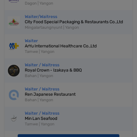
Dagon | Yangon
Waiter/Waitress
City Food Special Packaging & Restaurants Co.,Ltd
Mingalartaungnyunt | Yangon
Waiter
ArYu International Healthcare Co.,Ltd
Tamwe | Yangon
Waiter / Waitress
Royal Crown - Izakaya & BBQ
Bahan | Yangon
Waiter / Waitress
Ren Japanese Restaurant
Bahan | Yangon
Waiter / Waitress
Min Lan Seafood
Tamwe | Yangon