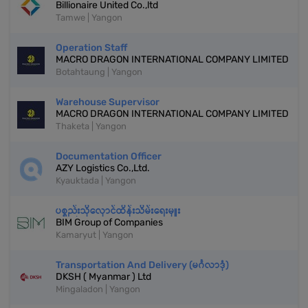
Billionaire United Co.,ltd
Tamwe | Yangon
Operation Staff
MACRO DRAGON INTERNATIONAL COMPANY LIMITED
Botahtaung | Yangon
Warehouse Supervisor
MACRO DRAGON INTERNATIONAL COMPANY LIMITED
Thaketa | Yangon
Documentation Officer
AZY Logistics Co.,Ltd.
Kyauktada | Yangon
ပစ္စည်းသိုလှောင်ထိန်းသိမ်းရေးမှူး
BIM Group of Companies
Kamaryut | Yangon
Transportation And Delivery (မင်္ဂလာဒုံ)
DKSH ( Myanmar ) Ltd
Mingaladon | Yangon