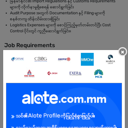
မြန်မာနိုင်ငံ၏ Import Regulations နှင့် Customs Requirements
များကို လိုက်နာမှုရှိစေရန် ဆောင်ရွက်ခြင်း
Audit Purpose အတွက် Documentation နှင့် Filing များကို
စနစ်တကျ ထိန်းသိမ်းထားရှိခြင်း
Logistics Expenses များကို စောင့်ကြည့်မှတ်တမ်းတင်ပြီး Cost
Control ပိုင်းတွင် ကူညီဆောင်ရွက်ခြင်း။
Job Requirements
×
 Diploma or Bachelor’s Degree in Logistics, Supply Chain,
Business, or related
field.
 Minimum 2–4 years of experience in warehouse operations and
import/customs
clearance.
 Good knowledge of Myanmar customs procedures and import
regulations.
 Experience working with freight forwarders and shipping
documentation.
 Basic computer skills (Excel, inventory systems).
 Strong organizational and problem-solving skills.
 Ability to work independently and handle multiple tasks.