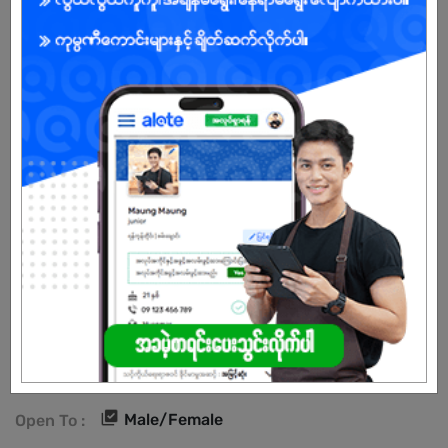
 Basic English Skills
BENEFITS
Salary - Negotiate
Male/Female
Open To :