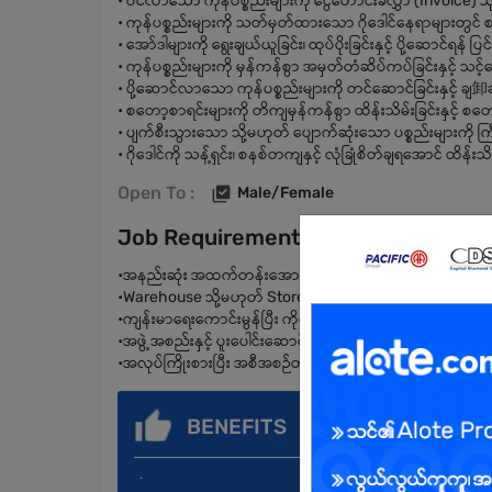
• ဝင်လာသော ကုန်ပစ္စည်းများကို ငွေတောင်းခံလွှာ (Invoice) သို့
• ကုန်ပစ္စည်းများကို သတ်မှတ်ထားသော ဂိုဒေါင်နေရာများတွင် 
• အော်ဒါများကို ရွေးချယ်ယူခြင်း၊ ထုပ်ပိုးခြင်းနှင့် ပို့ဆောင်ရန် ပြ
• ကုန်ပစ္စည်းများကို မှန်ကန်စွာ အမှတ်တံဆိပ်ကပ်ခြင်းနှင့် သင့်လ
• ပို့ဆောင်လာသော ကုန်ပစ္စည်းများကို တင်ဆောင်ခြင်းနှင့် ချ卸ချ
• စတော့စာရင်းများကို တိကျမှန်ကန်စွာ ထိန်းသိမ်းခြင်းနှင့် စတ
• ပျက်စီးသွားသော သို့မဟုတ် ပျောက်ဆုံးသော ပစ္စည်းများကို က
• ဂိုဒေါင်ကို သန့်ရှင်း၊ စနစ်တကျနှင့် လုံခြုံစိတ်ချရအောင် ထိန်းသိမ
Open To :
Male/Female
Job Requirements
•အနည်းဆုံး အထက်တန်းအောင် (သို့မဟုတ်) ဆက်စပ်လုပ်ငန်းအ
•Warehouse သို့မဟုတ် Store ပိုင်းတွင် အတွေ့အကြုံရှိသူကို
•ကျန်းမာရေးကောင်းမွန်ပြီး ကိုယ်လက်လှုပ်ရှား အလုပ်များကို တ
•အဖွဲ့အစည်းနှင့် ပူးပေါင်းဆောင်ရွက်နိုင်ပြီး တာဝန်ယူမှုရှိသူ ဖြ
•အလုပ်ကြိုးစားပြီး အစီအစဉ်တကျ ရှိသူဖြစ်ရမည်။
BENEFITS
.