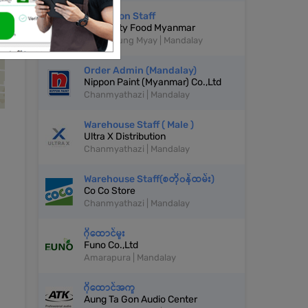
Operation Staff
Cloud City Food Myanmar
Mahar Aung Myay | Mandalay
Order Admin (Mandalay)
Nippon Paint (Myanmar) Co.,Ltd
Chanmyathazi | Mandalay
Warehouse Staff ( Male )
Ultra X Distribution
Chanmyathazi | Mandalay
Warehouse Staff(စတို၀န်ထမ်း)
Co Co Store
Chanmyathazi | Mandalay
ဂိုထောင်မှုး
Funo Co.,Ltd
Amarapura | Mandalay
ဂိုထောင်အကူ
Aung Ta Gon Audio Center