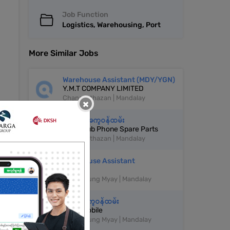
Job Function
Logistics, Warehousing, Port
More Similar Jobs
Warehouse Assistant (MDY/YGN)
Y.M.T COMPANY LIMITED
Chanayethazan | Mandalay
×
ဂိုထောင်အကူဝန်ထမ်း
Fone Club Phone Spare Parts
Chanayethazan | Mandalay
Warehouse Assistant
Reddy
Mahar Aung Myay | Mandalay
ဂို‌ဒေါင်အကူဝန်ထမ်း
Arkar Mobile
Mahar Aung Myay | Mandalay