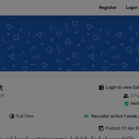
Register
Login
t
Login to view Sa
ff
3 Po
Veri
Full Time
Recruiter active 1 week
Posted: 07 Apr 