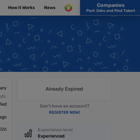
Companies
How it Works
News
Post Jobs and Find Talent
lary
Already Expired
sts
fied
Don't have an account?
REGISTER NOW!
 ago
2026
Experience level
Experienced