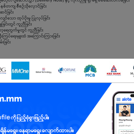
မဟုတ် ပို့ဆောင်လွှာ (Delivery Note) နှင့် ကိုက်ညီမှု ရှိ/မရှိ စစ်ဆေးလက်ခံခြင်း
စနစ်တကျ စီစဉ်သိုလှောင်ခြင်း
င်ဆင်ခြင်း
ျော်သော ထုပ်ပိုးမှု ပြုလုပ်ခြင်း
ခြင်းတွင် ကူညီခြင်း
ော့ရေတွက်မှုတွင် ကူညီခြင်း
ြီးကြပ်ရေးမှူးထံ အကြောင်းကြားခြင်း
်းခြင်း
တွေ့အကြုံရှိသူ ဖြစ်ရမည်။
 ဦးစားပေးစဉ်းစားမည်။
က်ကြွစွာ လုပ်ကိုင်နိုင်သူ ဖြစ်ရမည်။
စ်ရမည်။