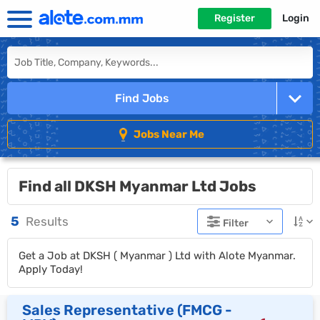
Register
Login
Find Jobs
Jobs Near Me
Find all DKSH Myanmar Ltd Jobs
5
Results
Filter
Get a Job at DKSH ( Myanmar ) Ltd with Alote Myanmar.
Apply Today!
Sales Representative (FMCG -