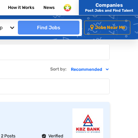
Companies
How it Works
News
Post Jobs and Find Talent
ip
Find Jobs
Jobs Near Me
Sort by:
2 Posts
Verified