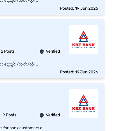
KBZPay center သို့လာသော customer များကို ဝန်ဆောင်မှုပေးရမည်။ KBZPay နှင့် ပတ်သက်သော ငွေသွင်း/ထုတ်/လွှဲ၊ အကောင့် သစ်ဖွင့်ခြင်းနှင့် အခြား KBZPay ဝန်ဆောင်မှုများကို လုပ်ဆောင်ပေးရမည်။ KBZPay နှင့် ပတ်သက်သည့် customer မေးမြန်းချက်များကိုလည်း ဖြေရှင်းပေးရမည်ဖြစ်ပြီး လိုအပ်ပါက အထက်မန်နေဂျာသို့ သတင်းပေးပို့ရမည်။ နေ့စဉ် customer စာရင်းများကို ကွန်ပျူတာဖြင့် စာရင်းသွင်းရမည်။
Posted: 19 Jun 2026
2 Posts
Verified
KBZPay center သို့လာသော customer များကို ဝန်ဆောင်မှုပေးရမည်။ KBZPay နှင့် ပတ်သက်သော ငွေသွင်း/ထုတ်/လွှဲ၊ အကောင့် သစ်ဖွင့်ခြင်းနှင့် အခြား KBZPay ဝန်ဆောင်မှုများကို လုပ်ဆောင်ပေးရမည်။ KBZPay နှင့် ပတ်သက်သည့် customer မေးမြန်းချက်များကိုလည်း ဖြေရှင်းပေးရမည်ဖြစ်ပြီး လိုအပ်ပါက အထက်မန်နေဂျာသို့ သတင်းပေးပို့ရမည်။ နေ့စဉ် customer စာရင်းများကို ကွန်ပျူတာဖြင့် စာရင်းသွင်းရမည်။
Posted: 19 Jun 2026
19 Posts
Verified
The role holder is responsible for the smooth execution of routine branch transactions for bank customers on a day-to-day basis, and for ensuring high levels of customer service. The role holder is also responsible for ensuring adequate cash is available at the cash counters, all accounts are balanced and updated at the end of the day, and for preventing losses through frauds. Effectively executes the Value Centre’s business plans for structuring highly relevant and innovative financial solutions to deepen account adoption and to reach more customers at lower cost, in line with the overall bank’s strategy of driving nation-wide financial inclusion To operate cash processing via cash counting machines at Cash Center To count and verify cash received to the Cash Center To identify, orienting cash as per CBM standards Handling cash bags/boxes at Cash Center and cash packing for deposit with CBM To perform the role as per cash processing procedure and cash Harvest and delivery work To participate in the process of delivering deposit to CBM on daily basic To carry out any other duties or special project which may be assigned to you from time to time by supervisors. Myanmar Version ဘဏ်၏ အလုံးစုံသော ငွေကြေးဆိုင်ရာ မဟာဗျူဟာနှင့်အညီ ဘဏ်စာရင်းကို သုံးစွဲသူများ ပိုမိုရောက်ရှိစေရန်နှင့် ဆန်းသစ်သော ငွေကြေးဆိုင်ရာ ဖြေရှင်းချက်များကို တည်ဆောက်ခြင်းအတွက် Value Centre ၏ လုပ်ငန်းစီမံချက်များကို ထိရောက်စွာ အကောင်အထည်ဖော် ဆောင်ရွက်ရန်။ Cash Center တွင် ငွေသားရေတွက်စက်များမှတစ်ဆင့် ငွေသားထုတ်ယူခြင်းကို လုပ်ဆောင်ရန် ငွေသားစင်တာသို့ လက်ခံရရှိသည့်ငွေများကို ရေတွက်ခြင်းနှင့် စိစစ်ရန် CBM စံနှုန်းများအတိုင်း ငွေသားကို ခွဲခြားသတ်မှတ်ရန်၊ Cash Center တွင် ငွေသားအိတ်/သေတ္တာများ ကိုင်တွယ်ခြင်းနှင့် CBM တွင် ငွေသွင်းရန်အတွက် ငွေသားထုပ်ပိုးခြင်း ငွေသားထုတ်ယူခြင်း, ငွေသားသိမ်းခြင်းနှင့် ပေးပို့ခြင်းလုပ်ငန်းစသည့် အခန်းကဏ္ဍများအတိုင်း လုပ်ဆောင်ရန်