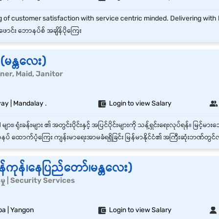
ဖောင်း ဘောနပ်စ် အချိန်ပိုကြေး
း(မန္တလေး)
eaner, Maid, Janitor
y | Mandalay .
Login to view Salary
 ထောက်ပံ့ကြေး ကျန်းမာရေးအာမခံရရှိခြင်း မြန်မာနိုင်ငံ၏ အကြီးဆုံးဘဏ်တွင်လုပ်ကိုင်ခွင့်ရရှိခြင်: စနေ၊တနင်္ဂန
(ရန်ကုန်၊နေပြည်တော်၊မန္တလေး)
်မှု | Security Services
pa | Yangon
Login to view Salary