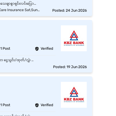
Job Description ဘဏ်၏ဝန်ဆောင်မှုများ၊ Product များကိုကောင်းစွာသိရှိပြီး Customer များအားသေချာစွာရှင်းလင်းပြောကြားပေးခြင်း။ ဘဏ်စာရင်းရေးသွင်းခြင်း၊ စာရင်းပိတ်ခြင်း။ ဘဏ်ခွဲများတွင် ငွေလက်ခံခြင်း၊ ထုတ်ပေးခြင်း၊ စိစစ်ခြင်း။ Customer များ၏အခက်အခဲများကို ကူညီဖြေရှင်းပေးခြင်း၊ သိရှိလိုသည်များ၊ မေးမြန်းမှုများကိုဖြေကြားပေးခြင်း။ ဘဏ်၏၀န်ဆောင်မှုအဆင့်အတန်းများကို အမြဲတစေ တိုးတက်အောင် ဆောင်ရွက်ပေးခြင်းဖြင့် Customer များစိတ်ကျေနပ်မှု အပြည့်အဝ ရရှိစေရန် ကြိုးပမ်းဆောင်ရွက်ခြင်း။
Sat,Sun and Gazette Day Off
Posted: 24 Jun 2026
1 Post
Verified
KBZPay center သို့လာသော customer များကို ဝန်ဆောင်မှုပေးရမည်။ KBZPay နှင့် ပတ်သက်သော ငွေသွင်း/ထုတ်/လွှဲ၊ အကောင့် သစ်ဖွင့်ခြင်းနှင့် အခြား KBZPay ဝန်ဆောင်မှုများကို လုပ်ဆောင်ပေးရမည်။ KBZPay နှင့် ပတ်သက်သည့် customer မေးမြန်းချက်များကိုလည်း ဖြေရှင်းပေးရမည်ဖြစ်ပြီး လိုအပ်ပါက အထက်မန်နေဂျာသို့ သတင်းပေးပို့ရမည်။ နေ့စဉ် customer စာရင်းများကို ကွန်ပျူတာဖြင့် စာရင်းသွင်းရမည်။
Posted: 19 Jun 2026
1 Post
Verified