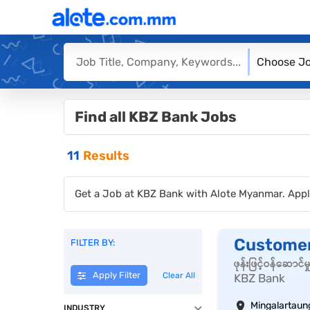
Choose Jo
Find all KBZ Bank Jobs
11
Results
Get a Job at KBZ Bank with Alote Myanmar. Appl
Customer 
FILTER BY:
ဖုန်းဖြင့်ဝန်ဆော
Apply Filter
Clear All
KBZ Bank
Mingalartaun
INDUSTRY