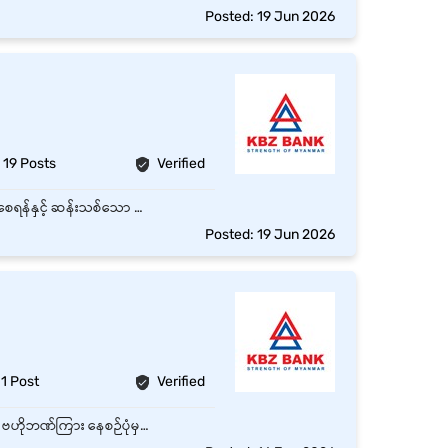
Posted: 19 Jun 2026
19 Posts
Verified
ဘဏ်၏ အလုံးစုံသော ငွေကြေးဆိုင်ရာ မဟာဗျူဟာနှင့်အညီ ဘဏ်စာရင်းကို သုံးစွဲသူများ ပိုမိုရောက်ရှိစေရန်နှင့် ဆန်းသစ်သော ငွေကြေးဆိုင်ရာ ဖြေရှင်းချက်များကို တည်ဆောက်ခြင်းအတွက် Value Centre ၏ လုပ်ငန်းစီမံချက်များကို ထိရောက်စွာ အကောင်အထည်ဖော် ဆောင်ရွက်ရန်။ Cash Center တွင် ငွေသားရေတွက်စက်များမှတစ်ဆင့် ငွေသားထုတ်ယူခြင်းကို လုပ်ဆောင်ရန် ငွေသားစင်တာသို့ လက်ခံရရှိသည့်ငွေများကို ရေတွက်ခြင်းနှင့် စိစစ်ရန် CBM စံနှုန်းများအတိုင်း ငွေသားကို ခွဲခြားသတ်မှတ်ရန်၊ Cash Center တွင် ငွေသားအိတ်/သေတ္တာများ ကိုင်တွယ်ခြင်းနှင့် CBM တွင် ငွေသွင်းရန်အတွက် ငွေသားထုပ်ပိုးခြင်း ငွေသားထုတ်ယူခြင်း, ငွေသားသိမ်းခြင်းနှင့် ပေးပို့ခြင်းလုပ်ငန်းစသည့် အခန်းကဏ္ဍများအတိုင်း လုပ်ဆောင်ရန်
Posted: 19 Jun 2026
1 Post
Verified
သတ်မှတ်ထားသော အချိန်ဇယားများအတိုင်း ငွေများကို Currency ဌာနနှင့် သက်ဆိုင်ရာဘဏ်ခွဲများ ၊ ဗဟိုဘဏ်ကြား နေစဉ်ပုံမှန် မောင်းနှင်ပို့ဆောင်ပေးရမည်။ မိမိတာဝန်ယူထားသော မော်တော်ယာဉ်အား ပုံမှန်စစ်ဆေးထိန်းသိမ်းရမည်ဖြစ်ပြီး တစ်စုံတစ်ရာ ထူးခြားမှုရှိပါက သက်ဆိုင်ရာ ဌာနသို့ သတင်းပို့ရမည်။ အထက်လူကြီးမှ အခါအားလျှော်စွာ ညွှန်ကြားသည့် တာဝန်များကို ထမ်းဆောင်ရမည်။