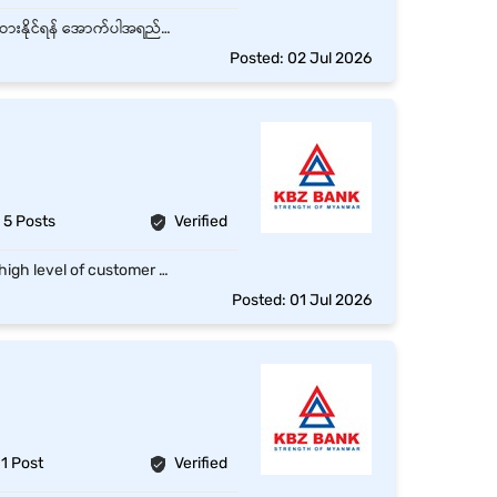
ကမ္ဘောဇဘဏ်လီမိတက်၊ ရန်ကုန်၊မန္တလေး နှင့် နေပြည်‌တော် အတွက် လုံခြုံရေး ရာထူးနေရာများ ခန့်ထားနိုင်ရန် အောက်ပါအရည်အချင်းနှင့်ပြည့်စုံသူများ လျှောက်ထားနိုင်ပါသည်။ လုံခြုံရေးဝန်ထမ်းအဖြစ်လျှောက်ထားလိုသူများသည်- ကျန်းမာသန်စွမ်း၍ အမြင်အာရုံကောင်းသူ လုံခြုံရေးတာဝန်များကို နေ့/ည တာဝန်ထမ်းဆောင်နိုင်သူ ဘဏ်မှသင်ကြားပေးမည့် လုံခြုံရေးသင်တန်းများကို တက်ရောက်နိုင်သူ
Posted: 02 Jul 2026
5 Posts
Verified
Understanding of customer satisfaction with service centric minded. Delivering with high level of customer service with online solution. The main duty of CSO (Customer Service Officer) will be responsible for providing excellent customer service in different channels at contact centre such as incoming calls/ outbound calls, email and social media as per daily productivity target and guidelines. Job Description Handle customer requests and complaints via any channel (calls, email, social media). Make outbound calls according to standard operating procedures and call handling scripts to explain customer complaints and close the tickets within SLA. Follow up and resolve customer complaints to related team. Provide customers with accurate product and service information and proper call handling soft skills. Up to date learning and research requiring information using available resources provided. dentify, highlight and escalate priority issues and VOCs to Superior. Escalate or route calls to appropriate superior when necessary. Document and tag all call category types information according to standard operating procedures in CRM. Able to hit the daily productivity target basis on duty assigned per channel. Effective knowledge and usage of systems used in resolving customer’s requests or complaints. Work with positive mind set, respect and teamwork.  Flexible to work on-shift assignment if required.
Posted: 01 Jul 2026
1 Post
Verified