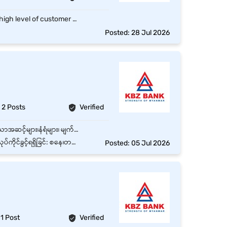
Understanding of customer satisfaction with service centric minded. Delivering with high level of customer service with online solution. The main duty of CSO (Customer Service Officer) will be responsible for providing excellent customer service in different channels at contact centre such as incoming calls/ outbound calls, email and social media as per daily productivity target and guidelines. Job Description Handle customer requests and complaints via any channel (calls, email, social media). Make outbound calls according to standard operating procedures and call handling scripts to explain customer complaints and close the tickets within SLA. Follow up and resolve customer complaints to related team. Provide customers with accurate product and service information and proper call handling soft skills. Up to date learning and research requiring information using available resources provided. dentify, highlight and escalate priority issues and VOCs to Superior. Escalate or route calls to appropriate superior when necessary. Document and tag all call category types information according to standard operating procedures in CRM. Able to hit the daily productivity target basis on duty assigned per channel. Effective knowledge and usage of systems used in resolving customer’s requests or complaints. Work with positive mind set, respect and teamwork.  Flexible to work on-shift assignment if required.
Posted: 28 Jul 2026
2 Posts
Verified
ဘဏ်ခွဲများ၊ ATM များ၊ ရုံးခန်းများ ၏ အတွင်းပိုင်းနှင့် အပြင်ပိုင်းများကို သန့်ရှင်းရေးလုပ်ရန်။ မြင့်မားသောအဆင့်များ၊နံရံများ၊ မျက်နှာကျက်များ၊ ပြတင်းပေါက်များ၊ အဖုံးအအုပ် (အကာ) များ၊ သံမဏိ၊ ကူရှင်များနှင့် လိုအပ်ပါက သီးသန့်တောင်းဆိုမှုများကိုလည်းသန့်ရှင်းပေးရန်။ အဆောက်အဦးဝန်းကျင်ဧရိယာများနှင့် ပြင်ပနံရံများအပါအဝင် ဘဏ်ခွဲများ၏ဆိုင်းဘုတ်များကို သန့်ရှင်းပေးရန်။ ဘဏ်ခွဲများတွင် လိုအပ်သလို Deep Cleaning လုပ်ပေးရန်။ မြန်အောင်မြေ၊ မန္တလေးတိုင်းတွင်ရှိသော ရာထူး 1 နေရာစာအတွက် အထူးအခွင့်အရေး၊ လုပ်သက် - အတွေ့အကြုံမရှိလဲလျှောက်ထားနိုင်ပါသည်။
ွေနှင့် အစိုးရရုံးပိတ်ရက် ပိတ်သည်
Posted: 05 Jul 2026
1 Post
Verified