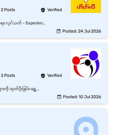
2 Posts
Verified
လသာ၊ Yangonတွင်ရှိသော Full Time General workers ရာထူး 2နေရာစာအတွက် အထူးအခွင့်အရေး၊ လုပ်သက် - Experienced Non-Manager နှင့် Monthly လစာကောင်းကောင်းပေးမည်။ ပစ္စည်းများကို သယ်ယူခြင်း၊ စီစဉ်ခြင်း၊ တင်ချခြင်းနှင့် သိမ်းဆည်းခြင်း။ အဖွဲ့ဝင်များနှင့် ပူးပေါင်းလုပ်ကိုင်ပြီး သတ်မှတ်ထားသော လုပ်ငန်းရည်မှန်းချက်များကို ပြည့်မီစေရန် ဆောင်ရွက်ရန်။ အခြားတာဝန်များကို လိုအပ်သလို ကြီးကြပ်သူ၏ ညွှန်ကြားချက်အရ ဆောင်ရွက်ရန်။
Posted: 24 Jul 2026
2 Posts
Verified
ဆိုင်အတွင်းရှိ ကုန်ပစ္စည်းများကို လက်ခံ၊ စစ်ဆေး၊ နေရာချထားခြင်းများ ဆောင်ရွက်ရန်။ ကုန်ပစ္စည်းများကို ထုတ်ပိုးခြင်း၊ ရွှေ့ပြောင်းခြင်းနှင့် စီစဉ်တကျ သိမ်းဆည်းရန်။ စင်ပေါ်ရှိ ကုန်ပစ္စည်းများကို အစီအစဉ်တကျ ဖြည့်တင်းပြီး သန့်ရှင်းသပ်ရပ်စွာ ထားရှိရန်။ Stock အရေအတွက်များကို စစ်ဆေးရာတွင် ကူညီဆောင်ရွက်ရန်။ ဆိုင်နှင့် ဂိုဒေါင်အတွင်း သန့်ရှင်းရေးနှင့် စနစ်တကျ ထိန်းသိမ်းရန်။ Customer များ လိုအပ်သောအခါ အခြေခံအကူအညီပေးရန်။ ပစ္စည်းတင်/ချခြင်းနှင့် လိုအပ်သော အထွေထွေလုပ်ငန်းများကို ဆောင်ရွက်ရန်။ Supervisor (သို့) Store Manager မှ တာဝန်ပေးအပ်သော အခြားလုပ်ငန်းတာဝန်များကို ဆောင်ရွက်ရန်။
Posted: 10 Jul 2026