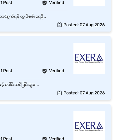
1 Post
Verified
လုပ်ငန်းတည်နေရာ (ဗဟန်းမြို့နယ်) ရုံးအဆောက်အအုံအတွင်း ပြုပြင်ထိန်းသိမ်းရေးလုပ်ငန်းများ ဆောင်ရွက်ရန် လျှပ်စစ်၊ ရေပိုက်နှင့် အသေးစားပြုပြင်ရေးလုပ်ငန်းများ ဆောင်ရွက်နိုင်ရမည် လိုအပ်သော Maintenance လုပ်ငန်းများကို တာဝန်ယူဆောင်ရွက်ရမည်
Posted: 07 Aug 2026
1 Post
Verified
• ဥယျာဉ်အတွင်း သစ်ပင်၊ ပန်းပင်များကို စိုက်ပျိုး၊ ပြုစုထိန်းသိမ်းရန်။ • ရေလောင်းခြင်း၊ မြက်ရိတ်ခြင်းနှင့် ပေါင်းသင်ခြင်းများ ဆောင်ရွက်ရန်။ • ဥယျာဉ်သန့်ရှင်းရေးနှင့် အပင်များကို စနစ်တကျ ထိန်းသိမ်းရန်။
Posted: 07 Aug 2026
1 Post
Verified