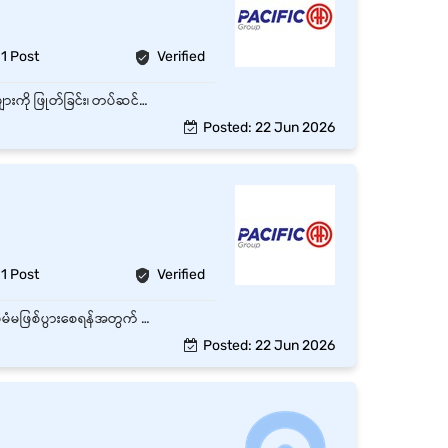
1 Post
Verified
ယာဉ်များကို စစ်ဆေးခြင်း၊ ပြုပြင်ခြင်းနှင့် ထိန်းသိမ်းခြင်းလုပ်ငန်းများ နှင့် မော်တော်ယာဉ်အပိုပစ္စည်းများကို ဖြုတ်ခြင်း၊ တပ်ဆင်ခြင်း၊ ရွှေ့ပြောင်းခြင်းနှင့် သန့်ရှင်းရေးလုပ်ခြင်းတို့ကို ကူညီပေးရမည်။ ပြုပြင်ထိန်းသိမ်းရေးဌာနရှိ ကိရိယာများနှင့် စက်ပစ္စည်းများကို စနစ်တကျ အသုံးပြုတတ်ရမည်။ ကုမ္ပဏီယာဉ်များ၏ ပြုပြင်ထိန်းသိမ်းမှုကုန်ကျစရိတ်ကို လျှော့ချနိုင်ရန်အတွက် ယာဉ်ပြဿနာများကို ကုမ္ပဏီအတွင်း၌ အတတ်နိုင်ဆုံး ဝိုင်းဝန်းကူညီဖြေရှင်းပေးရမည်။ မော်တော်ယာဉ်အမျိုးမျိုး၏ ပြုပြင်ထိန်းသိမ်းမှုနှင့် ချို့ယွင်းချက်များကို လက်တွေ့ပြသသင်ကြားပေးမှုများကိုသေချာစွာ ဂရုစိုက်လေ့လာရမည်။ ကုမ္ပဏီ၏ စည်းမျဉ်းစည်းကမ်းများကို နားလည်သဘောပေါက်ပြီး လိုက်နာရမည်။ ကုမ္ပဏီ၏ ကားဝပ်ရှော့ (Workshop) အတွင်း သပ်ရပ်သန့်ရှင်းပြီး သေချာစနစ်တကျရှိစေရန် ထိန်းသိမ်းရမည်။ အထက်လူကြီး (Supervisor) မှ ပေးအပ်သော အခြားတာဝန်များကို ထမ်းဆောင်ရမည်။
Posted: 22 Jun 2026
1 Post
Verified
* ကုမ္ပဏီယာဉ်များကို ကုန်ကျစရိတ်သက်သာပြီး အချိန်မီ ပြုပြင်ပေးရမည်။ ပြဿနာဟောင်းများ ထပ်မံမဖြစ်ပွားစေရန်အတွက် ယာဉ်ချို့ယွင်းရသည့် အဓိကအကြောင်းအရင်းကို ရှာဖွေဖော်ထုတ်ရမည်။ * ပြုပြင်ထိန်းသိမ်းမှုလုပ်ငန်းများကို သတ်မှတ်ချိန်အတွင်း အချိန်မီ ဝန်ဆောင်မှုပေးရန် တာဝန်ရှိသည်။ * ယာဉ်များကို စနစ်တကျ စစ်ဆေးရမည့် Checklists (စစ်ဆေးရန်စာရင်း) များအတိုင်း လိုက်နာပြုပြင်ရမည်။ * ဌာန၏ ပြုပြင်ထိန်းသိမ်းရေးကိရိယာများကို SOP (စံလုပ်ထုံးလုပ်နည်း) လမ်းညွှန်ချက်များနှင့်အညီ စနစ်တကျ အသုံးပြုရမည်။ * ကုမ္ပဏီယာဉ်များ၏ ပြုပြင်ထိန်းသိမ်းမှုကုန်ကျစရိတ်ကို လျှော့ချနိုင်ရန်အတွက် ယာဉ်ပြဿနာများကို ကုမ္ပဏီအတွင်း၌တင် အတတ်နိုင်ဆုံး ကြိုးစားဖြေရှင်းပေးရမည်။ * အရည်အသွေးပြည့်ဝသော ပြုပြင်မှုဖြစ်စေရန် အသုံးပြုသည့် အပိုပစ္စည်းများ၏ အရည်အသွေးကို သေချာစွာ စစ်ဆေးရမည်။ * ကုမ္ပဏီ၏ စည်းမျဉ်းစည်းကမ်းများကို နားလည်သဘောပေါက်ပြီး လိုက်နာရမည်။ * အထက်လူကြီး (Supervisor) မှ ပေးအပ်သော အခြားတာဝန်များကို ထမ်းဆောင်ရမည်။
Posted: 22 Jun 2026