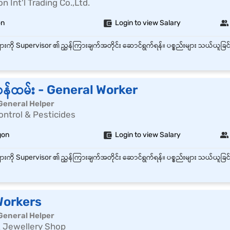
 Int'l Trading Co.,Ltd.
on
Login to view Salary
န်ထမ်း - General Worker
General Helper
ntrol & Pesticides
gon
Login to view Salary
Workers
General Helper
& Jewellery Shop