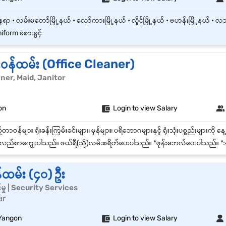
form ခံစားခွင့်
ေးဝန်ထမ်း (Office Cleaner)
leaner, Maid, Janitor
on
Login to view Salary
်စာကျွေးပါသည်။ ဖယ်ရီ(သို့)လမ်းစရိတ်ပေးပါသည်။ *ဖုန်းဘေလ်ပေးပါသည်။ *အချိန်ပိုကြေးခံစားခွင့်ရှိပါသည်။ *စနေ၊တနင
န်ထမ်း (၄၀) ဦး
င်မှု | Security Services
ar
Yangon
Login to view Salary