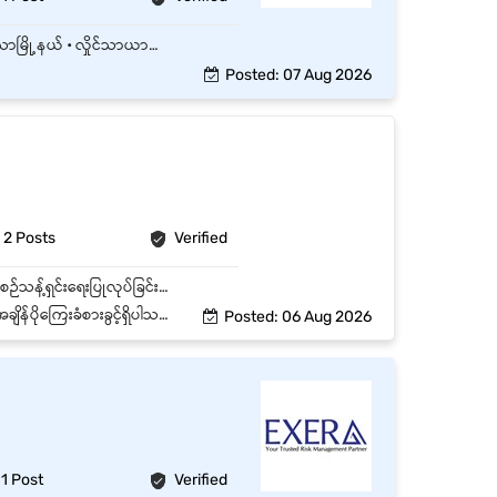
📍 လုပ်ငန်းခွင်နေရာ • လမ်းမတော်မြို့နယ် • လှော်ကားမြို့နယ် • လှိုင်မြို့နယ် • ဗဟန်းမြို့နယ် • လသာမြို့နယ် • လှိုင်သာယာမြို့နယ် • ရွှေပြည်သာမြိုနယ် ရုံး၊ ကျောင်း၊ သတ်မှတ်ထားသော နေရာများကို နေ့စဉ် သန့်ရှင်းရေးပြုလုပ်ရန်။ ကြမ်းတိုက်ခြင်း၊ ဖုန်သုတ်ခြင်း၊ အမှိုက်သိမ်းခြင်းနှင့် အမှိုက်စွန့်ပစ်ခြင်း။ အိမ်သာ (Toilet) နှင့် လက်ဆေးခန်းများကို သန့်ရှင်းပြီး သန့်ရှင်းရေးပစ္စည်းများ ပြန်လည်ဖြည့်တင်းပေးခြင်း။ မှန်များ၊ တံခါးများ၊ စားပွဲများနှင့် အသုံးအဆောင်ပစ္စည်းများကို သန့်ရှင်းပေးခြင်း။ သန့်ရှင်းရေးပစ္စည်းများကို စနစ်တကျအသုံးပြုပြီး ထိန်းသိမ်းခြင်း။ လုပ်ငန်းခွင်၏ သန့်ရှင်းမှုနှင့် လုံခြုံရေးစည်းမျဉ်းများကို လိုက်နာခြင်း။ Supervisor မှ ပေးအပ်သော အခြားသက်ဆိုင်ရာတာဝန်များကို ဆောင်ရွက်ခြင်း။
Posted: 07 Aug 2026
2 Posts
Verified
လုပ်ဆောင်ရမည့်တာဝန်များ ရုံးခန်းကြမ်းခင်းများ၊ မှန်များ၊ ပရိဘောဂများနှင့် ရုံးသုံးပစ္စည်းများကို နေ့စဉ်သန့်ရှင်းရေးပြုလုပ်ခြင်းနှင့် အမှိုက်စွန့်ပစ်ခြင်းတို့ကို ဆောင်ရွက်ခြင်း။ (Toilets)များနှင့် လက်ဆေးကန်များကို သန့်ရှင်း၍ အနံ့အသက်ကင်းရှင်းအောင်ဆောင်ရွက်ခြင်း။ ရုံးသုံးပစ္စည်းများနှင့် ပရိဘောဂများကို သန့်ရှင်းကောင်းမွန်စွာ ထိန်းသိမ်းခြင်း။ သန့်ရှင်းရေးလုပ်ငန်းများကို သတ်မှတ်ထားသော စံချိန်စံညွှန်းများအတိုင်း ဆောင်ရွက်ခြင်း။ လုပ်ငန်းခွင်သုံးသန့်ရှင်းရေးပစ္စည်းများကို စနစ်တကျအသုံးပြုပြီး ပစ္စည်းလက်ကျန်ကို သေချာစိစစ်ထားရှိ၍ လိုအပ်ပါကပြန်လည်တင်ပြခြင်း။ အထက်အရာရှိမှ ပေးအပ်သော အခြားသက်ဆိုင်ရာ သန့်ရှင်းရေးတာဝန်များကို ဆောင်ရွက်ခြင်း။
်္ဂနွေနှင့် ရုံးပိတ်ရက်များပိတ်ပါသည
Posted: 06 Aug 2026
1 Post
Verified