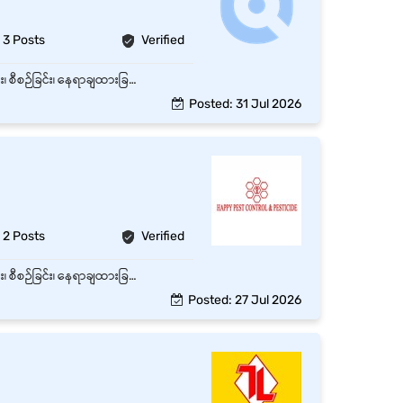
3 Posts
Verified
နေ့စဉ်လုပ်ငန်းများကို Supervisor ၏ ညွှန်ကြားချက်အတိုင်း ဆောင်ရွက်ရန်။ ပစ္စည်းများ သယ်ယူခြင်း၊ စီစဉ်ခြင်း၊ နေရာချထားခြင်းများ ပြုလုပ်ရန်။ လုပ်ငန်းခွင် သန့်ရှင်းသပ်ရပ်စေရန် ထိန်းသိမ်းဆောင်ရွက်ရန်။ လိုအပ်သော အထွေထွေလုပ်ငန်းများကို အချိန်မီ ကူညီဆောင်ရွက်ရန်။ ကုမ္ပဏီ၏ စည်းမျဉ်းစည်းကမ်းများကို လိုက်နာရန်။ လုပ်ငန်းခွင်အတွင်း လုံခြုံရေးစည်းကမ်းများကို လိုက်နာဆောင်ရွက်ရန်။ အခြားဌာနများနှင့် ပူးပေါင်းဆောင်ရွက်ရန်။ တာဝန်ပေးအပ်သည့် အခြားလုပ်ငန်းများကို ဆောင်ရွက်ရန်။
Posted: 31 Jul 2026
2 Posts
Verified
နေ့စဉ်လုပ်ငန်းများကို Supervisor ၏ ညွှန်ကြားချက်အတိုင်း ဆောင်ရွက်ရန်။ ပစ္စည်းများ သယ်ယူခြင်း၊ စီစဉ်ခြင်း၊ နေရာချထားခြင်းများ ပြုလုပ်ရန်။ လုပ်ငန်းခွင် သန့်ရှင်းသပ်ရပ်စေရန် ထိန်းသိမ်းဆောင်ရွက်ရန်။ လိုအပ်သော အထွေထွေလုပ်ငန်းများကို အချိန်မီ ကူညီဆောင်ရွက်ရန်။ ကုမ္ပဏီ၏ စည်းမျဉ်းစည်းကမ်းများကို လိုက်နာရန်။ လုပ်ငန်းခွင်အတွင်း လုံခြုံရေးစည်းကမ်းများကို လိုက်နာဆောင်ရွက်ရန်။ အခြားဌာနများနှင့် ပူးပေါင်းဆောင်ရွက်ရန်။ တာဝန်ပေးအပ်သည့် အခြားလုပ်ငန်းများကို ဆောင်ရွက်ရန်။
Posted: 27 Jul 2026