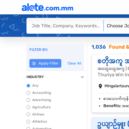
Choose Jo
1,036
Found &
FILTER BY:
စတိုအကူ 
Apply Filter
Clear All
အထွေထွေအကူ | 
Thuriya Win In
INDUSTRY
Any
Mingalartaun
Accounting
Advertising
Benefits:
အဆင့
Agriculture
Airlines
Athletics
ဥယျာဉ်မှူး
Automotive