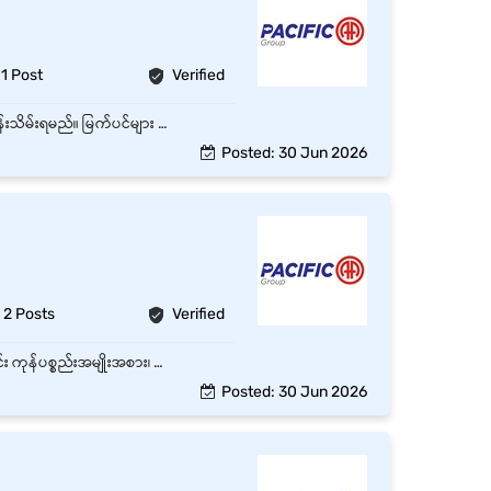
1 Post
Verified
အပင်များ၊ မြက်ခင်းပြင် နှင့် ဥယျာဉ်တစ်ခုလုံးအား ပျက်စီးဆုံးရှုံးမှုမရှိစေဘဲ သေချာပြုစုပျိုးထောင် ထိန်းသိမ်းရမည်။ မြက်ပင်များ နှင့် ချုံနွယ်များကို သတ်မှတ်ထားသည့် အချိန်ဇယားအတိုင်း (သို့မဟုတ်) လိုအပ်လျှင် လိုအပ်သလို ပုံမှန်ခုတ်ထွင်ရှင်းလင်းရမည်။ အပင်များ၊ မြက်ခင်းပြင်နှင့် ဥယျာဉ်ထဲရှိ အပင်များကို ပုံမှန်ရေလောင်းပေးရမည်။ Warehouse ဝင်းတစ်ခုလုံးအား အမြဲတမ်း သန့်ရှင်းသပ်ရပ်နေအောင် ရှင်းလင်းရေးလုပ်ရမည်။ အထက်လူကြီး မှ ပေးအပ်သည့် အခြားလုပ်ငန်းခွင်တာဝန်များကို လုပ်ဆောင်ရမည်။
Posted: 30 Jun 2026
2 Posts
Verified
ပစ္စည်းပို့ဆောင်ရေးအဖွဲ့မှ စစ်ဆေးပြီးဖြစ်သော ဘေလ် (Invoice) တွေ၊ လွှဲစာ (Transfer) တွေအတိုင်း ကုန်ပစ္စည်းအမျိုးအစား၊ အရေအတွက်၊ Batch/Lot နံပါတ်နဲ့ ထားရမယ့်နေရာ အတိအကျကို ကြည့်ပြီး ပစ္စည်းထုတ်ခြင်း၊ ထုတ်ပိုးခြင်းများပြုလုပ်ရမည်။ ကုမ္ပဏီရဲ့ SOP လမ်းညွှန်ချက်တွေအတိုင်း သက်တမ်းကုန်ဆုံးရက် အစောဆုံးပစ္စည်းအား အရင်ထုတ်သောစနစ် (FEFO) နှင့် ကုန်ပစ္စည်းအလှည့်ကျထုတ်သောစနစ် (Stock Rotation) ကို သေချာလိုက်နာရမယ်။ Customer များ၏ အော်ဒါတွေအတိုင်း ပစ္စည်းထုပ်ပိုးမှု အားတိကျမှန်ကန်စေရန် သေချာဂရုစိုက်ရမည်။ ကုန်ပစ္စည်းများအားပျက်စီးမှုမရှိစေဘဲ သတ်မှတ်ထားသော SOP များအတိုင်း အမျိုးအစားအလိုက် စနစ်တကျ သေသပ်စွာ ထုပ်ပိုးရမည်။ အချိန်ဇယားအတိုင်း အပူချိန် (Temperature) ကို ကိုယ်တိုင်ပုံမှန် တိုင်းတာမှတ်တမ်းတင်ရမယ်။ အအေးခန်းသုံးပစ္စည်းတွေ (Cold Chain Products) အတွက် သတ်မှတ်ထားသော ထုပ်ပိုးမှုလုပ်ထုံးလုပ်နည်းတွေကို သေချာလိုက်နာရမည်။ ပစ္စည်းများ ဘူးအထဲမှာတင် ပဲ့ကြွေပျက်စီးခြင်းမျိုး မဖြစ်စေရန် အတတ်နိုင်ဆုံး ဂရုစိုက်ရမည်။ သတ်မှတ်ထားသော ကာလအလိုက် (သို့) လိုအပ်လျင်လိုအပ်သလို ပစ္စည်းလက်ကျန်စစ်ဆေးခြင်း (Cycle Count / Stock Taking) များပြုလုပ်ရမည်။ ပိုးမွှား/အင်းဆက် နှိမ်နင်းရေး (Pest Control) လုပ်ငန်းစဉ်များအား အချိန်ဇယားအတိုင်း နေ့စဉ်မှတ်တမ်းတင်ရမယ်။ ကတ်ထူဖာ၊ တိပ် အစရှိတဲ့ ထုပ်ပိုးမှုကုန်ကြမ်းပစ္စည်းများအား စစ်ဆေး၍ လိုအပ်ပါက အချိန်နှင့် တပြေးညီမှာယူခြင်းပြုလုပ်ရမည်။ ကုန်ပစ္စည်း၊ Pallet ၊ စင် ၊ ထုပ်ပိုးတဲ့ပစ္စည်း၊ လျှောက်လမ်း၊ အမှိုက်ပုံး နှင့် အခြား သတ်မှတ်ထားသော နေရာအသီးသီးအားအမြဲတမ်း သန့်ရှင်းသပ်ရပ်နေအောင် ထားရမယ်။ ကုမ္ပဏီရဲ့ စည်းမျဉ်းစည်းကမ်းများကို လိုက်နာရမည်။ အထက်လူကြီးမှ ပေးအပ်သော အခြားလုပ်ငန်းခွင် တာဝန်များကို လုပ်ဆောင်ရမည်။ ပစ္စည်းရွေးထုတ်ခြင်း ပိုမြန်ပြီး အချိန်ကုန်သက်သာစေမည့် လမ်းကြောင်းအတိုင်း စင်အမြင့်များ နှင့် Bulk Bin တွေကနေ ပစ္စည်းတွေကို Picking Location ဆီ သွားရောက်ဖြည့်တင်းပေးရမည်။ ကုန်ပစ္စည်းများကို Batch၊ Lot၊ သက်တမ်းကုန်ရက်၊ အမျိုးအစားနဲ့ အခြေအနေ မတူရင် မတူသလို သေချာခွဲခြားထားရမည်။ အတွင်းပိုင်း ပျက်စီးဆုံးရှုံးမှုများ' အနည်းဆုံးဖြစ်အောင် ဆောင်ရွက်ရမည်။
Posted: 30 Jun 2026