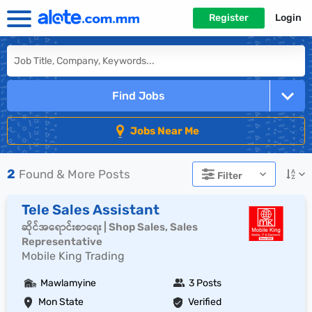
Register
Login
Find Jobs
Jobs Near Me
2
Found & More Posts
Filter
Tele Sales Assistant
ဆိုင်အရောင်းစာရေး | Shop Sales, Sales
Representative
Mobile King Trading
Mawlamyine
3 Posts
Mon State
Verified