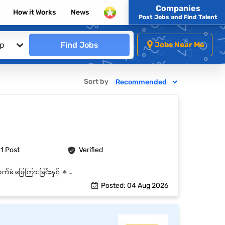
Companies
How it Works
News
Post Jobs and Find Talent
ip
Find Jobs
Jobs Near Me
Sort by
1 Post
Verified
🔹Sales operation ပိုင်း ကို လုပ်ဆောင်ရမည် 🔹Online / Offline - Customer Inquiry များကို လက်ခံ ဖြေကြားခြင်းနှင့် 🔹လစဉ် Sale Report များကို စုစည်းတင်ပြရမည်။ 🔹Delivery Man အတွက် ပစ္စည်းပို့ဆောင်မှုများကို စီစဉ် ပေးရမည်။
Posted: 04 Aug 2026