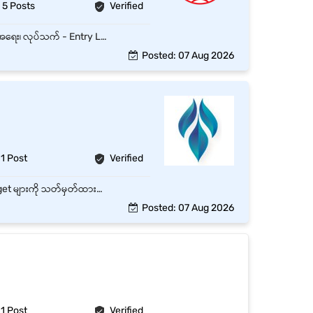
5 Posts
Verified
ပန်းပဲတန်း၊ Yangonတွင်ရှိသော Full Time အရောင်းဝန်ထမ်း ရာထူး 1 နေရာစာအတွက် အထူးအခွင့်အရေး၊ လုပ်သက် - Entry Level နှင့် Monthly လစာကောင်းကောင်းပေးမည်။ - အရောင်းလုပ်ငန်းစဉ်များကို စနစ်တကျ စီစဉ်လုပ်ဆောင်နိုင်ရမည်။ - ကုန်ပစ္စည်းအဝင်အထွက်နှင့် စာရင်းတို့ကို စာရင်းပြုစု မှတ်တမ်းတင်ရမည်။ - ကုန်ပစ္စည်းလိုအပ်ပါက ဂိုဒေါင် / အဝယ်ဌာနနှင့် ချိတ်ဆက်လုပ်ဆောင်သတင်းပို့ရမည်။ - အရောင်းကြီးကြပ်သူအား နေ့စဉ်အရောင်းအခြေအနေကို Follow Up လုပ်ခြင်း၊ စာရင်းပြုစုခြင်း၊ ကုန်ပစ္စည်းလက်ကျန်စစ်ဆေးခြင်းများ လုပ်ဆောင်ရမည်။ - Ground Stock ကောက်ပြီး Finance / Stock Audit များနှင့် စာရင်း တိုက်စစ်ဆေးရမည်။ - အခြားပေးအပ်လာသော လုပ်ငန်းတာဝန်များကိုလည်း ထမ်းဆောင်ရမည်။
Posted: 07 Aug 2026
1 Post
Verified
Company ၏ Product များကို Customer များထံ မိတ်ဆက်ပြီး အရောင်းမြှင့်တင်ခြင်း။ Sales Target များကို သတ်မှတ်ထားသော အချိန်အတွင်း ပြည့်မီအောင် ဆောင်ရွက်ခြင်း။ Customer အသစ်များ ရှာဖွေတိုးချဲ့ခြင်းနှင့် လက်ရှိ Customer များနှင့် ကောင်းမွန်သော ဆက်ဆံရေးကို ထိန်းသိမ်းခြင်း။ Customer များ၏ လိုအပ်ချက်များကို နားလည်ပြီး သင့်လျော်သော Product များကို အကြံပြုခြင်း။ Market Information နှင့် Competitor Activities များကို လေ့လာပြီး Report တင်ပြခြင်း။ Marketing Promotion၊ Campaign နှင့် Event များတွင် ပါဝင်ဆောင်ရွက်ခြင်း။ Sales Report နှင့် Customer Feedback များကို အချိန်မီ တင်ပြခြင်း။ Company Policy နှင့် လုပ်ငန်းစဉ်များကို လိုက်နာဆောင်ရွက်ခြင်း။ Management မှ တာဝန်ပေးအပ်သော အခြားလုပ်ငန်းတာဝန်များကို ဆောင်ရွက်ခြင်း။
Posted: 07 Aug 2026
1 Post
Verified