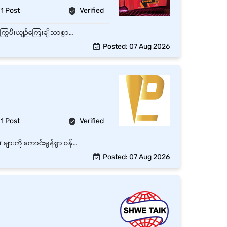
1 Post
Verified
ဈေးကွက်လိုအပ်ချက်များအမြဲမပျက်လေ့လာပီးတင်ပြနိုင်ရမည် Customer များနှင့် သွက်လက်တက်ကြွပီးယျဉ်ကြေးချိုသာစွာပြောဆိုနိုင်ရမည် Sales target ထိအောင်‌‌ရောင်းနိုင်ရမည်
Posted: 07 Aug 2026
1 Post
Verified
• Facebook နှင့် TikTok Page Message များကို အချိန်မီ ပြန်လည်ဖြေကြားပေးခြင်းနှင့် Customer များကို ကောင်းမွန်စွာ ဝန်ဆောင်မှုပေးခြင်း။ • သတ်မှတ်ထားသော Sale Target များ ပြည့်မီအောင် အရောင်းလုပ်ငန်းများကို စီမံခန့်ခွဲခြင်းနှင့် Team ၏ KPI များအား စောင့်ကြည့်စစ်ဆေးခြင်း။ • Customer Complaint (အဆင်မပြေမှုတိုင်ကြားချက်) များအား စိတ်ရှည်စွာဖြင့် ကောင်းမွန်စွာ ဖြေရှင်းပေးခြင်း။ • လုပ်ငန်းများ ချောမွေ့စေရန်အတွက် သက်ဆိုင်ရာဌာနများဖြစ်သော Marketing, Warehouse, Admin, Finance တို့နှင့် အနီးကပ် ညှိနှိုင်းပူးပေါင်းဆောင်ရွက်ခြင်း။ • အရောင်းတိုးတက်မှုနှင့် လုပ်ငန်းဆောင်ရွက်ချက်ဆိုင်ရာ Reporting များကို အထက်လူကြီးထံ အချိန်မီ ပြုစုတင်ပြခြင်း။
Posted: 07 Aug 2026