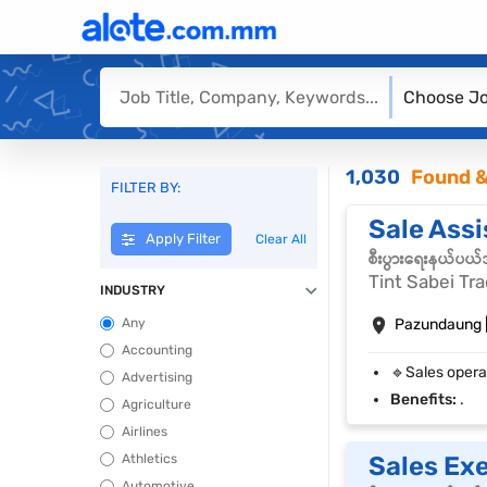
Choose Jo
1,030
Found &
FILTER BY:
Sale Assi
Apply Filter
Clear All
စီးပွားရေးနယ်ပယ
Tint Sabei T
INDUSTRY
Any
Pazundaung 
Accounting
Advertising
Benefits:
.
Agriculture
Airlines
Athletics
Sales Ex
Automotive