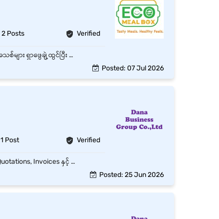
2 Posts
Verified
Company ၏ Product/Service များကို Customer များထံ မိတ်ဆက်ရောင်းချခြင်း။ Customer အသစ်များ ရှာဖွေချဲ့ထွင်ပြီး ရေရှည်ဆက်ဆံရေး တည်ဆောက်ခြင်း။ Sales Target များကို သတ်မှတ်ထားသည့် အချိန်အတွင်း ပြည့်မီအောင် ဆောင်ရွက်ခြင်း။ Customer များ၏ လိုအပ်ချက်များကို နားလည်ကာ သင့်လျော်သော အကြံပြုချက်များ ပေးခြင်း။ Sales Report များကို နေ့စဉ်၊ အပတ်စဉ် သို့မဟုတ် လစဉ် ပြင်ဆင်တင်ပြခြင်း။ Market Trend နှင့် Competitor များ၏ လှုပ်ရှားမှုများကို စောင့်ကြည့်လေ့လာခြင်း။ Customer Complaint များကို အချိန်မီ ဖြေရှင်းပေးခြင်း။ Team နှင့် ပူးပေါင်း၍ Company ၏ အရောင်းရည်မှန်းချက်များ အောင်မြင်စေရန် ဆောင်ရွက်ခြင်း။
Posted: 07 Jul 2026
1 Post
Verified
Sales Team ၏ နေ့စဉ် Administration လုပ်ငန်းများကို စီမံကူညီဆောင်ရွက်ခြင်း Sales Orders, Quotations, Invoices နှင့် Customer Records များကို ပြင်ဆင်ထိန်းသိမ်းခြင်း Customer Orders များကို စနစ်တကျ မှတ်တမ်းတင်ပြီး သက်ဆိုင်ရာဌာနများနှင့် ချိတ်ဆက်ဆောင်ရွက်ခြင်း Sales Data များကို Update ပြုလုပ်ပြီး လစဉ်/အပတ်စဉ် Report များ ပြင်ဆင်ပေးခြင်း Stock Availability နှင့် Delivery Status များကို စစ်ဆေး၍ Sales Team အား အချက်အလက်ပေးခြင်း Customer Inquiries နှင့် Complaints များကို သက်ဆိုင်ရာဌာနသို့ လွှဲပြောင်းပေးခြင်း Sales Documents နှင့် Contract Files များကို စနစ်တကျ သိမ်းဆည်းထိန်းသိမ်းခြင်း Sales Target နှင့် Performance Data များကို စုစည်းတင်ပြခြင်း Supervisor/Manager မှ တာဝန်ပေးအပ်သော အခြားလုပ်ငန်းများကို ဆောင်ရွက်ခြင်း
Posted: 25 Jun 2026