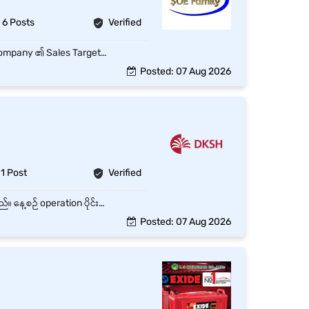
6 Posts
Verified
သတ်မှတ်ထားသော Route အတိုင်း Customer များထံ နေ့စဉ်သွားရောက် Order ကောက်ယူရန်။ Company ၏ Sales Target များကို ပြည့်မီအောင် ဆောင်ရွက်ရန်။ Product အသစ်များနှင့် Promotion များကို Customer များအား မိတ်ဆက်ရန်။ Customer Relationship ကောင်းမွန်စွာ ထိန်းသိမ်းရန်။ Market Information၊ Competitor Activities နှင့် Customer Feedback များကို Report တင်ရန်။ နေ့စဉ် DSSR / Sales Report များကို အချိန်မီ တင်ပြရန်။ Company Policy နှင့် SOP များကို လိုက်နာရန်။ မော်တော်ဆိုင်ကယ် မောင်းနှင်နိုင်ပြီး Driving License ရှိသူ ဦးစားပေး။ Teamwork ကောင်းမွန်ပြီး ရိုးသားကြိုးစားသူ။
Posted: 07 Aug 2026
1 Post
Verified
Warehouse လုပ်ငန်းစဉ်များ ချောမွေ့ပြီး ထိရောက်မှုရှိစေရန်အတွက် အဖွဲ့ဝင်များနှင့်ဆောင်ရွက်ရမည်။ နေ့စဉ် operation ပိုင်းတွင် invoice များ စီစစ်ပေးခြင်း ပစ္စည်းပို့ခြင်းများဆောင်ရွက်ပေးရမည်။ နေ့စဉ် ပစ္စည်းပို့ခြင်းများဆောင်ရွှက်ပေးခြင်း နေ့စဉ်လုပ်ငန်းတာဝန်များကို Warehous တွင်ချမှတ်ထားသော (SOPs) များအတိုင်းလိုက်နာဆောင်ရွက်ရမည်။ Logistics and Transport Vendors များနှင့် Relationships ကောင်းမွန်အောင်ထိန်းသိမ်းပြီး လုပ်ငန်းစဉ်များ ချောမွေ့အောင် ဆောင်ရွက်ရမည်။
Posted: 07 Aug 2026