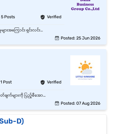
5 Posts
Verified
Sales Team ၏ နေ့စဉ်လုပ်ငန်းများကို ပံ့ပိုးကူညီခြင်း Customer များအား ထုတ်ကုန်နှင့် ဝန်ဆောင်မှုများအကြောင်း ရှင်းလင်းတင်ပြပေးခြင်း Customer Orders များကို လက်ခံခြင်း၊ စာရင်းသွင်းခြင်းနှင့် Follow-up ပြုလုပ်ခြင်း Sales Records, Customer Information နှင့် Reports များကို Update ပြုလုပ်ခြင်း Inventory နှင့် Stock အခြေအနေများကို စစ်ဆေးထိန်းသိမ်းခြင်း Sales Documents, Quotations နှင့် Invoices များကို ပြင်ဆင်ကူညီပေးခြင်း Customer Complaints နှင့် Inquiries များကို သက်ဆိုင်ရာဌာနသို့ တင်ပြပေးခြင်း Sales Target များ ပြည့်မီစေရန် Sales Team နှင့် ပူးပေါင်းဆောင်ရွက်ခြင်း Supervisor မှ တာဝန်ပေးအပ်သော အခြားလုပ်ငန်းတာဝန်များကို ဆောင်ရွက်ခြင်း
Posted: 25 Jun 2026
1 Post
Verified
❏ Shopping Center များ၏ Promotion area တွင် တာဝန်ထမ်းဆောင်ရမည်။ ❏ အရောင်းသတ်မှတ်ချက်များကို ပြည့်မီအောင် ကြိုးစားရောင်းချပေးရမည်။ ❏ Customers လိုအပ်ချက်များကို အကြံပေးပြောကြားနိုင်ပြီး ကလေးအသက်အရွယ်အလိုက် စာအုပ်များကို ညွန်းဆိုပေးနိုင်ရမည်။ ( Training ပေးပေးပါသည်) ❏ Customer များနှင့် ပြေပြစ်စွာဆက်သွယ်၍ ဝန်ဆောင်မှုပေးနိုင်ရမည်။ ❏ အရောင်း နှင့် stock အဝင်အထွက် စာရင်းများ တိကျစွာ ထိန်းသိမ်းနိုင်ရမည်။ ❏ ဆိုင်၏ပစ္စည်းခင်းကျင်းမှု သန့်ရှင်းသပ်ရပ်စွာ ထားရှိရမည်
Posted: 07 Aug 2026
/Sub-D)