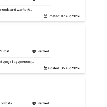
• Customers များနှင့် တွေ့ဆုံ၍ မိမိ Product များ အားကောင်းမွန်စွာရှင်းပြနိုင်ရမည်။ • Customer needs and wants ကိုနားလည်ပြီး Long-term relationship တည်ဆောက်နိုင်ရမည်။ • Cutomerများ၏ လိုအပ်ချက်များကို နားလည်ပြီး သင့်လျော်သော IT solutionsများ အကြံပြုပေးနိုင်ရမည်။ • Technical Teamနှင့် လက်တွဲလုပ်ဆောင်နိုင်ရမည်။ • လစဥ် stock ကောက်၍ စာရင်းစစ်ရမည်။ • Online page reply များကို ပြန်လည်ဖြေကြားပေးရန်။ • စကားအပြောအဆိုပြေပြစ်၍ Customer Complaints များအား ဖြေရှင်းနိုင်ရမည်။
Posted: 07 Aug 2026
1 Post
Verified
ရန်ကင်း၊ ရန်ကုန်တိုင်းတွင်ရှိသော အချိန်ပြည့် အိမ်ခြံမြေအကျိုးဆောင် (သို့မဟုတ် ဆိုင်အရောင်းစာရေး) ရာထူး 1 နေရာစာအတွက် အထူးအခွင့်အရေး၊ လုပ်သက် - အတွေ့အကြုံရှိ နှင့် လစဉ် လစာကောင်းကောင်းပေးမည်။
Posted: 06 Aug 2026
3 Posts
Verified