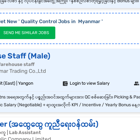
ခံ လစာ နှင့် လုပ်ငန်းခွင်အတွေ့အကြုံ။ -နှစ်စဉ်လစာတိုးမြှင့်ခြင်းနှင့် Bonus များ။
et New '
Quality Control
Jobs in
Myanmar
'
SEND ME SIMILAR JOBS
e Staff (Male)
| Warehouse staff
ar Trading Co.,Ltd
t (East) | Yangon
Login to view Salary
Salary (Negotiable) + ရာထူးအလိုက် KPI / Incentive / Yearly Bonus နေ့လည်စာ (Lunch Provided) + ကားခ (Tr
r (အထွေထွေ ကူညီရေးဝန်ထမ်း)
်အကူ | Lab Assistant
blic Company Limited