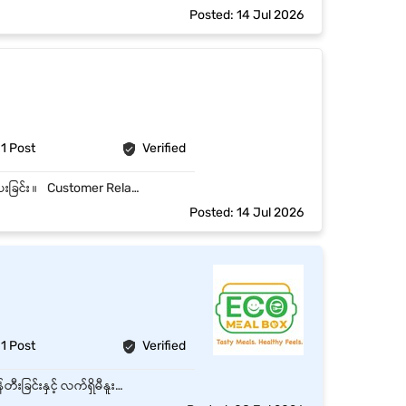
Posted: 14 Jul 2026
1 Post
Verified
Sales Strategy နှင့် Plan များရေးဆွဲခြင်း။ Sales Team ကို ဉီးဆောင်ပီး Training , Coaching ပေးခြင်း ။ Customer Relationship ကို ထိန်းသိမ်းပီး လုပ်ငန်းတိုးချဲ့မှူများ ဆောင်ရွက်ခြင်း။ Customer များ၏ လိုအပ်ချက်များကို သုံးသပ်၍ Customer Satisfaction နှင့် Service Quality မြှင့်တင်ခြင်း ။ Stock Control နှင့် Inventory Management ကို တိကျမှန်ကန်စွာ စီမံခြင်:။ ဆိုင်အားလုံး အတွက် Sales Target များ သတ်မှတ်ခြင်းနှင့် အကောင်အထည်ဖော်ခြင်း။
Posted: 14 Jul 2026
1 Post
Verified
Menu Design: ကျန်းမာရေးနှင့်ညီညွတ်သော (Healthy & Nutritious) မီနူးအသစ်များကို တီထွင်ဖန်တီးခြင်းနှင့် လက်ရှိမီနူးများကို အမြဲမပြတ် တိုးတက်အောင်ဆောင်ရွက်ခြင်း။ Meal Preparation: သန့်ရှင်းလတ်ဆတ်သော ကုန်ကြမ်းပစ္စည်းများကို အသုံးပြု၍ သတ်မှတ်ထားသည့် အချိန်ဇယားအတိုင်း အစားအစာများကို စနစ်တကျ ချက်ပြုတ်ပြင်ဆင်ခြင်း။ Food Safety & Hygiene: အစားအစာ ဘေးကင်းလုံခြုံမှုနှင့် တစ်ကိုယ်ရေသန့်ရှင်းမှု စံနှုန်းများကို အမြင့်ဆုံးအတိုင်းအတာအထိ လိုက်နာဆောင်ရွက်ခြင်း။ Cost Control: ကုန်ကြမ်းပစ္စည်းများ အလေအလွင့်မရှိစေရန် စီမံခန့်ခွဲခြင်းနှင့် Inventory စာရင်းများကို စနစ်တကျ ထိန်းသိမ်းခြင်း။ Quality Control: ထွက်ရှိလာသော Meal Box တစ်ခုချင်းစီ၏ အရသာ၊ ပုံစံနှင့် အရည်အသွေးကို စစ်ဆေးခြင်း။