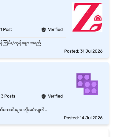
1 Post
Verified
ဓာတ်ခွဲခန်း လုပ်ငန်းဆောင်တာများ ဆောင်ရွက်ခြင်း: နေ့စဉ် QC ဓာတ်ခွဲခန်း၏ လုပ်ငန်းစဉ်များနှင့် ကုန်ကြမ်း/ကုန်ချော အရည်အသွေး စစ်ဆေးခြင်းလုပ်ငန်းများတွင် ပါဝင်ကူညီရန်။ နမူနာပစ္စည်းများ စစ်ဆေးခြင်း: သတ်မှတ်ထားသော QC Standard Operating Procedures (SOPs) များအတိုင်း နမူနာပစ္စည်းများကို စစ်ဆေးရန်နှင့် စစ်ဆေးတွေ့ရှိချက်များကို HOD (ဌာနမှူး) များထံ အစီရင်ခံတင်ပြရန်။ ဓာတ်ခွဲခန်းနှင့် စက်ပစ္စည်း ပြင်ဆင်ခြင်း: ဓာတ်ခွဲခန်းပြင်ဆင်ခြင်း၊ စက်ပစ္စည်းများ တပ်ဆင်/ပြင်ဆင်ခြင်းနှင့် လိုအပ်သော ပစ္စည်းကိရိယာများကို ဖြည့်တင်းထိန်းသိမ်းရန်။ ဓာတုပစ္စည်းနှင့် စက်ပစ္စည်းများ စောင့်ကြည့်စစ်ဆေးခြင်း: ဓာတုပစ္စည်းများ၊ စက်ပစ္စည်းများ၏ Calibration (စံချိန်စံညွှန်း ကိုက်ညီမှု) နှင့် ဓာတ်ခွဲခန်း သန့်ရှင်းရေးတို့ကို စနစ်တကျ စောင့်ကြည့်ထိန်းသိမ်းရန်။ အစီရင်ခံစာနှင့် လုပ်ငန်းစဉ်များ တိုးတက်စေခြင်း: QC အစီရင်ခံစာများ၊ လစဉ် အနှစ်ချုပ်စာရင်းများ ပြုစုရာတွင် ကူညီရန်နှင့် SOP (လုပ်ငန်းလမ်းညွှန်) များ ပိုမိုကောင်းမွန်လာစေရန် ပါဝင်ကူညီရန်။ ပြဿနာများ တင်ပြခြင်း: အရည်အသွေးဆိုင်ရာ ဖြစ်စဉ်များ သို့မဟုတ် စံချိန်စံညွှန်း မကိုက်ညီမှုများတွေ့ရှိပါက ချက်ချင်း သတင်းပို့ အစီရင်ခံရန်။ ဌာနပေါင်းစုံ ပူးပေါင်းဆောင်ရွက်ခြင်း: အရည်အသွေး ထိန်းချုပ်မှုဆိုင်ရာ ကိစ္စရပ်များတွင် အခြားဌာနများနှင့် ပူးပေါင်းဆောင်ရွက်ရန်။
Posted: 31 Jul 2026
3 Posts
Verified
Ivory Co.,Ltd Advertising and Signwork တွင် တာဝန်ထမ်းဆောင်ရန် အောက်ပါလုပ်ဖော်ကိုင်ဖက်ကောင်းများ လိုအပ်လျက် ရှိပါသည်။ အလုပ်ချိန် - 9:00 AM to 6:00 PM ပိတ်ရက် - တနင်္ဂနွေ + Gazetted ကြီးများ
Posted: 14 Jul 2026