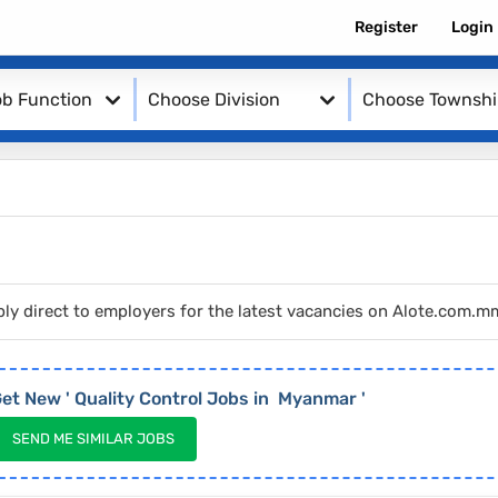
Register
Login
b Function
Choose Division
Choose Townsh
ply direct to employers for the latest vacancies on Alote.com.m
et New '
Quality Control
Jobs in
Myanmar
'
SEND ME SIMILAR JOBS