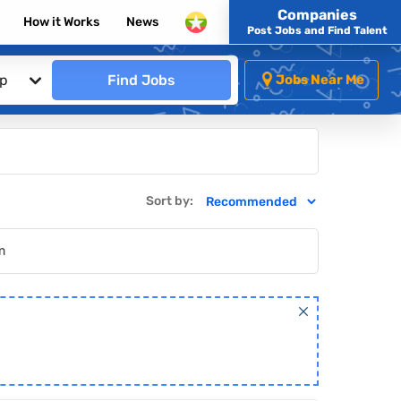
Companies
How it Works
News
Post Jobs and Find Talent
ip
Find Jobs
Jobs Near Me
Sort by:
m