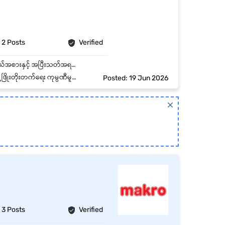
2 Posts
Verified
အဝတ်အထည်များနှင့် ဆက်စပ်ပစ္စည်းများ၏ အရည်အသွေးကို စစ်ဆေးရန် ချုပ်ရိုး၊ အထည်သား၊ အရွယ်အစားနှင့် အပြီးသတ်အရည်အသွေးများကို စစ်ဆေးအတည်ပြုရန် ချို့ယွင်းချက်ရှိသော ကုန်ပစ္စည်းများကို ခွဲခြားသတ်မှတ်ပြီး အစီရင်ခံတင်ပြရန် Packing မပြုလုပ်မီနှင့် ပစ္စည်းမပို့ဆောင်မီ အရည်အသွေးစစ်ဆေးမှုများ ပြုလုပ်ရန် အရည်အသွေးစံနှုန်းများနှင့် လုပ်ငန်းစဉ်များကို လိုက်နာဆောင်ရွက်ရန် Packing, Warehouse နှင့် သက်ဆိုင်ရာဌာနများနှင့် ပူးပေါင်း၍ အရည်အသွေးပြဿနာများကို ဖြေရှင်းရန် အရည်အသွေးစစ်ဆေးမှု မှတ်တမ်းများနှင့် Report များကို စနစ်တကျ ထိန်းသိမ်းရန် ကုန်ပစ္စည်းအရည်အသွေး တိုးတက်စေရန် အကြံပြုချက်များ ပေးနိုင်ရန် အတည်ပြုပြီးသော ကုန်ပစ္စည်းများကို စနစ်တကျ Label တပ်ဆင်ခြင်းနှင့် Packing ပြုလုပ်ထားကြောင်း သေချာစေရန်
ေး ကုမ္ပဏီမူဝါဒအရ ခံစားခွင့်များ
Posted: 19 Jun 2026
)
3 Posts
Verified