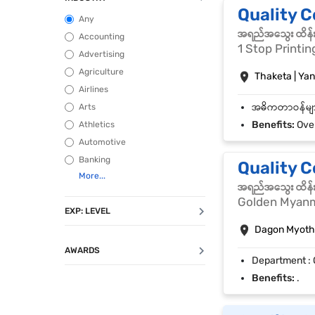
Quality C
Any
အရည်အသွေး ထိန်းသိ
Accounting
1 Stop Printin
Advertising
Agriculture
Thaketa | Ya
Airlines
Arts
Benefits:
Overti
Athletics
Automotive
Banking
Quality C
အရည်အသွေး ထိန်းသိ
Golden Myanma
EXP: LEVEL
Dagon Myothi
AWARDS
Benefits:
.