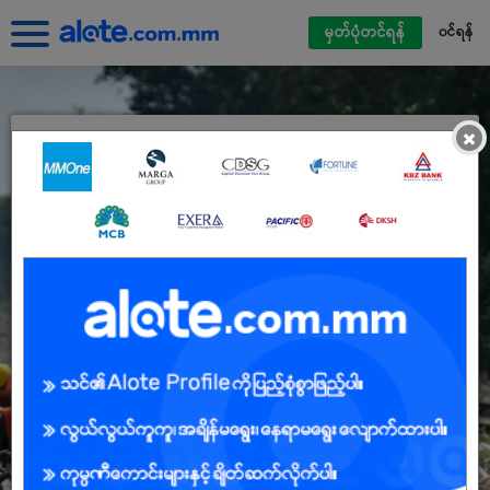
မှတ်ပုံတင်ရန်
၀င်ရန်
×
Alote ကိုယ်ရေးရာဇဝင်ဖြင့်ဝင်ရောက်ပါ
မြန်မာမိုဘိုင်းဖုန်းနံပါတ်
လျှို့ဝှက်နံပါတ်
လျှို့ဝှက်နံပါတ် မေ့နေသည်