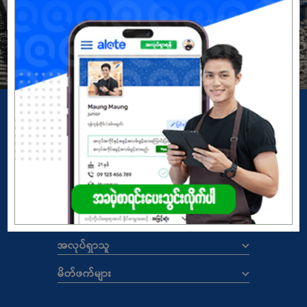
မှတ်ပုံတင်မယ်
အကောင့်မရှိသေးဘူးလား?
Copyright
© 2026 ALOTE.com.mm
မူဝါဒ
|
စည်းကမ်းနှင့်သတ်မှတ်ချက်များ
ALOTE.COM.MM
အလုပ်ရှင်များ
အလုပ်ရှာသူ
မိတ်ဖက်များ