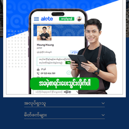
မှတ်ပုံတင်မယ်
အကောင့်မရှိသေးဘူးလား?
Copyright
© 2026 ALOTE.com.mm
မူဝါဒ
|
စည်းကမ်းနှင့်သတ်မှတ်ချက်များ
ALOTE.COM.MM
အလုပ်ရှင်များ
အလုပ်ရှာသူ
မိတ်ဖက်များ