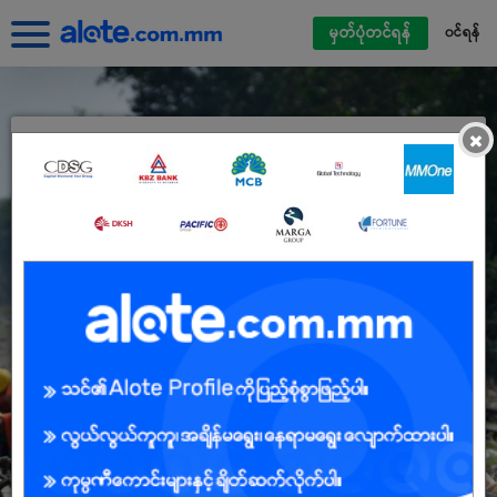
မှတ်ပုံတင်ရန်
၀င်ရန်
×
Alote ကိုယ်ရေးရာဇဝင်ဖြင့်ဝင်ရောက်ပါ
မြန်မာမိုဘိုင်းဖုန်းနံပါတ်
လျှို့ဝှက်နံပါတ်
လျှို့ဝှက်နံပါတ် မေ့နေသည်