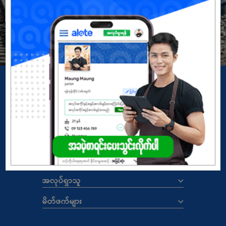
မှတ်ပုံတင်မယ်
အကောင့်မရှိသေးဘူးလား?
Copyright
© 2026 ALOTE.com.mm
မူဝါဒ
|
စည်းကမ်းနှင့်သတ်မှတ်ချက်များ
ALOTE.COM.MM
အလုပ်ရှင်များ
အလုပ်ရှာသူ
မိတ်ဖက်များ