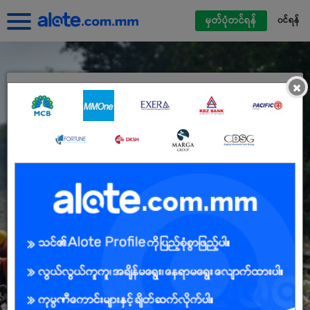
မှတ်ပုံတင်ရန်
၀င်ရန်
×
Alote ကိုယ်ရေးရာဇဝင်ဖြင့်ဝင်ရောက်ပါ
မြန်မာမိုဘိုင်းဖုန်းနံပါတ်
လျှို့ဝှက်နံပါတ်
လျှို့ဝှက်နံပါတ် မေ့နေသည်