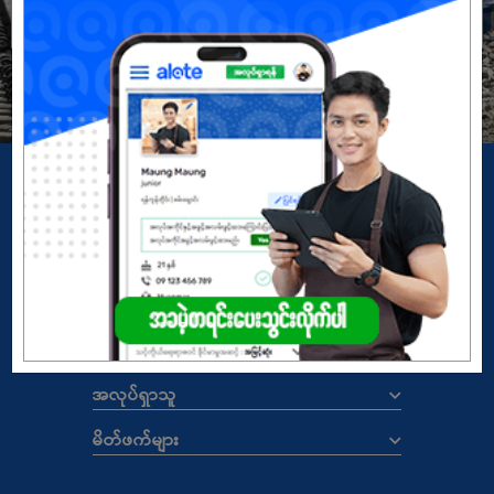
မှတ်ပုံတင်မယ်
အကောင့်မရှိသေးဘူးလား?
Copyright
© 2026 ALOTE.com.mm
မူဝါဒ
|
စည်းကမ်းနှင့်သတ်မှတ်ချက်များ
ALOTE.COM.MM
အလုပ်ရှင်များ
အလုပ်ရှာသူ
မိတ်ဖက်များ