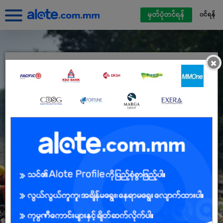
မှတ်ပုံတင်ရန်
၀င်ရန်
×
Alote ကိုယ်ရေးရာဇဝင်ဖြင့်ဝင်ရောက်ပါ
မြန်မာမိုဘိုင်းဖုန်းနံပါတ်
လျှို့ဝှက်နံပါတ်
လျှို့ဝှက်နံပါတ် မေ့နေသည်