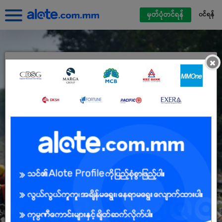
မှတ်ပုံတင်ရန်
၀င်ရန်
×
Alote ကိုယ်ရေးရာဇဝင်ဖြင့်ဝင်ရောက်ပါ
မြန်မာမိုဘိုင်းဖုန်းနံပါတ်
လျှို့ဝှက်နံပါတ်
လျှို့ဝှက်နံပါတ် မေ့နေသည်