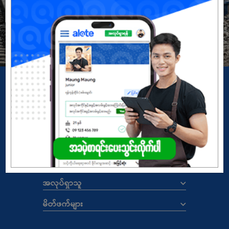
မှတ်ပုံတင်မယ်
အကောင့်မရှိသေးဘူးလား?
Copyright
© 2026 ALOTE.com.mm
မူဝါဒ
|
စည်းကမ်းနှင့်သတ်မှတ်ချက်များ
ALOTE.COM.MM
အလုပ်ရှင်များ
အလုပ်ရှာသူ
မိတ်ဖက်များ