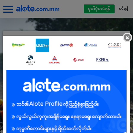
မှတ်ပုံတင်ရန်
၀င်ရန်
×
Alote ကိုယ်ရေးရာဇဝင်ဖြင့်ဝင်ရောက်ပါ
မြန်မာမိုဘိုင်းဖုန်းနံပါတ်
လျှို့ဝှက်နံပါတ်
လျှို့ဝှက်နံပါတ် မေ့နေသည်