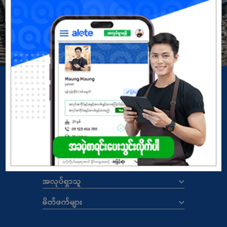
မှတ်ပုံတင်မယ်
အကောင့်မရှိသေးဘူးလား?
Copyright
© 2026 ALOTE.com.mm
မူဝါဒ
|
စည်းကမ်းနှင့်သတ်မှတ်ချက်များ
ALOTE.COM.MM
အလုပ်ရှင်များ
အလုပ်ရှာသူ
မိတ်ဖက်များ