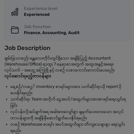
Experience level
Experienced
Job Function
Finance, Accounting, Audit
Job Description
ချမ်းမြသာစည်၊ မန္တလေးတိုင်းတွင်ရှိသော အချိန်ပြည့် Accountant
(Warehouse/Office) ရာထူး 7 နေရာစာအတွက် အထူးအခွင့်အရေး၊
လုပ်သက် - အတွေ့အကြုံရှိ နှင့် လစဉ် လစာကောင်းကောင်းပေးမည်။
လုပ်ဆောင်ရမည့်တာဝန်များ
နေ့စဉ်/လစဥ် Inventory စာရင်းများအား သက်ဆိုင်ရာသို report ပို
ပေးနိုင်ရမည်။
သက်ဆိုင်ရာ Team အလိုက် ငွေအဝင်/အထွက်များအားစာရင်းရေးသွင်းရ
ခြင်း
လုပ်ငန်းလိုအပ်ချက်အရ အခါအားလျော်စွာ ချမှတ်ပေးထားသော အလုပ်
တာ၀န်များကို အချိန်မှီဆောင်ရွက်ပေးနိုင်ရမည်။
လစဉ် Warehouse စာရင်း အဝင်အထွက်များ တိကျသေချာစွာ ရေးသွင်း
ရမည်။