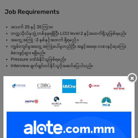
Job Requirements
အသက် 25 နှင့် 35 ကြား။
တက္ကသိုလ်မှဘွဲ့တစ်ခုခုရရှိပြီး LCCI level 2 နှင့်အထက်ရှိသူဖြစ်ရမည်။
အတွေ့အကြုံ -2 နှစ်နှင့်အထက် ရှိရမည် ။
ကျွမ်းကျင်မှုအတွေ့အကြုံပေါ်မူတည်ပြီး အခွင့်အရေး၊ လစာနှင့်ဆုကြေး
ခံစားခွင့်များ ရရှိမည်။
Pressure ဒဏ်ခံနိုင်သူဖြစ်ရမည်။
Interview ချက်ချင်းဝင်နိုင်သူပိုအဆင်ပြေပါသည်။
×
BENEFITS
Salary - Nego