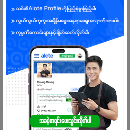
Male/Female
Open To :
Already Expired
Don't have an account?
REGISTER NOW!