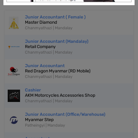
More Similar Jobs
Junior Accountant ( Female )
Master Diamond
Chanmyathazi | Mandalay
Junior Accountant (Mandalay)
Retail Company
Chanmyathazi | Mandalay
Junior Accountant
Red Dragon Myanmar (RD Mobile)
Chanmyathazi | Mandalay
Cashier
AKM Motorcycles Accessories Shop
Chanmyathazi | Mandalay
‎Junior Accountant (Office/Warehouse)
Myanmar Step
Patheingyi | Mandalay