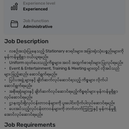
Experience level
Experienced
Job Function
Administrative
Job Description
• လစဉ်အသုံးပြုနေသည့် Stationary စာရင်းများ၊ အခြားရုံးသုံးပစ္စည်းများကို
မှန်ကန်မှုရှိစွာ ဝယ်ယူရမည်။
• Uniform ထုတ်ပေးသည့်ကိစ္စများ၊ အဝင် အထွက်စာရင်းများ ပြုလုပ်ရမည်။
• Event & Entertainment, Training & Meeting များတွင် လိုအပ်သည်
များ ဖြည့်ဆည်း ဆောင်ရွက်ရမည်။
• ပြင်ပအဖွဲ့များနှင့် ချိတ်ဆက်လုပ်ဆောင်ရသည့် ကိစ္စများ လိုက်ပါ
ဆောင်ရွက်ရမည်။
• အစိုးရရုံးများနှင့် ချိတ်ဆက်လုပ်ဆောင်ရမည့်ကိစ္စရပ်များ မှန်ကန်မှုရှိစွာ
လုပ်ဆောင်ရမည်။
• ဌာနတွင်းရှိလုပ်ငန်းတာဝန်များကို ပူးပေါင်းလိုက်ပါလုပ်ဆောင်ရမည်။
• ပေးအပ်သည့်လုပ်ငန်းတာဝန်များကို တက်တက်ကြွကြွနှင့် မှန်ကန်မှုရှိ
အောင်လုပ်ဆောင်ရမည်။
Job Requirements