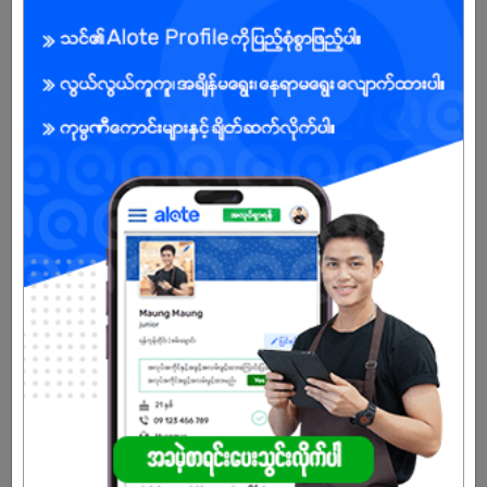
Male/Female
Open To :
Already Expired
Don't have an account?
REGISTER NOW!
More Similar Jobs
Admin Assistant