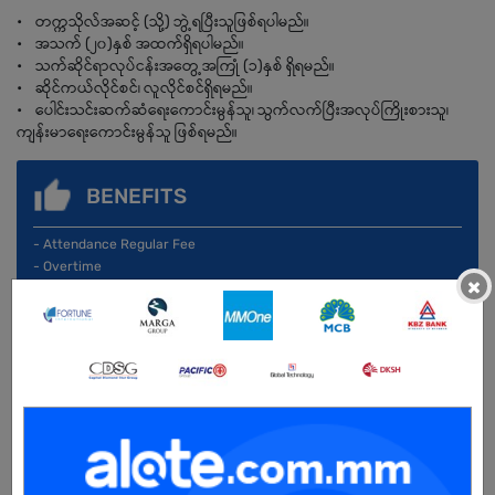
• တက္ကသိုလ်အဆင့် (သို့) ဘွဲ့ရပြီးသူဖြစ်ရပါမည်။
• အသက် (၂၀)နှစ် အထက်ရှိရပါမည်။
• သက်ဆိုင်ရာလုပ်ငန်းအတွေ့အကြုံ (၁)နှစ် ရှိရမည်။
• ဆိုင်ကယ်လိုင်စင်၊ လူလိုင်စင်ရှိရမည်။
• ပေါင်းသင်းဆက်ဆံရေးကောင်းမွန်သူ၊ သွက်လက်ပြီးအလုပ်ကြိုးစားသူ၊
ကျန်းမာရေးကောင်းမွန်သူ ဖြစ်ရမည်။
BENEFITS
- Attendance Regular Fee
- Overtime
×
- Bonus