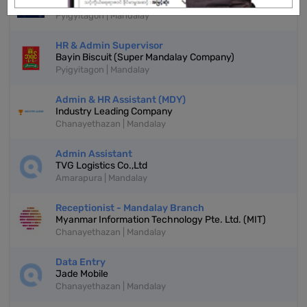
Shwe Pyi Thit Agricultural Machinery ( Mandalay )
Pyigyitagon | Mandalay
HR & Admin Supervisor
Bayin Biscuit (Super Mandalay Company)
Pyigyitagon | Mandalay
Admin & HR Assistant (MDY)
Industry Leading Company
Chanayethazan | Mandalay
Admin Assistant
TVG Logistics Co.,Ltd
Amarapura | Mandalay
Receptionist - Mandalay Branch
Myanmar Information Technology Pte. Ltd. (MIT)
Chanayethazan | Mandalay
Data Entry
Jade Mobile
Chanayethazan | Mandalay