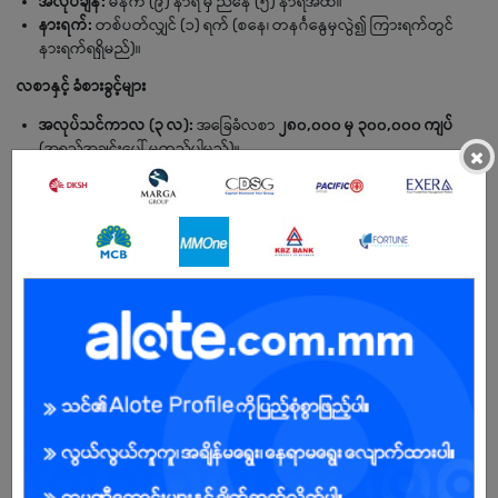
အလုပ်ချိန်:
မနက် (၉) နာရီ မှ ညနေ (၅) နာရီအထိ။
နားရက်:
တစ်ပတ်လျှင် (၁) ရက် (စနေ၊ တနင်္ဂနွေမှလွဲ၍ ကြားရက်တွင်
နားရက်ရရှိမည်)။
လစာနှင့် ခံစားခွင့်များ
အလုပ်သင်ကာလ (၃ လ):
အခြေခံလစာ
၂၈၀,၀၀၀ မှ ၃၀၀,၀၀၀ ကျပ်
(အရည်အချင်းပေါ် မူတည်ပါမည်)။
×
အမြဲတမ်းဝန်ထမ်း:
အစမ်းခန့်ကာလပြီးပါက လုပ်ငန်းကျွမ်းကျင်မှုအပေါ်
မူတည်၍ လစာတိုးမြှင့်ပေးမည်ဖြစ်ပြီး ဝန်ထမ်းထောက်ပံ့ကြေး သီးသန့်
ရရှိပါမည်။
အချိန်ပိုကြေး (OT):
သတ်မှတ်ချိန်ထက် ကျော်လွန်လုပ်ကိုင်ရပါက OT
ကြေး သီးသန့်ပေးပါမည်။
မှတ်ချက် ။ ။ လူတွေ့စစ်ဆေးမှု (Interview) အောင်မြင်သူများကိုသာ
အလုပ်ခန့်အပ်ပါမည်။
BENEFITS
.