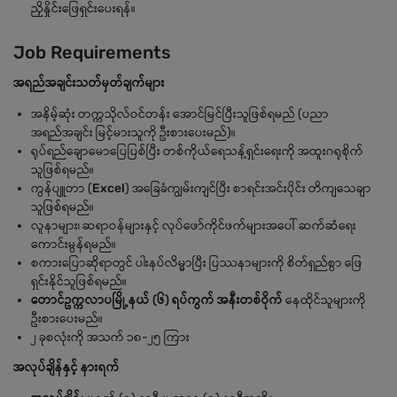
ညှိနှိုင်းဖြေရှင်းပေးရန်။
Job Requirements
အရည်အချင်းသတ်မှတ်ချက်များ
အနိမ့်ဆုံး တက္ကသိုလ်ဝင်တန်း အောင်မြင်ပြီးသူဖြစ်ရမည် (ပညာ
အရည်အချင်း မြင့်မားသူကို ဦးစားပေးမည်)။
ရုပ်ရည်ချောမောပြေပြစ်ပြီး တစ်ကိုယ်ရေသန့်ရှင်းရေးကို အထူးဂရုစိုက်
သူဖြစ်ရမည်။
ကွန်ပျူတာ (
Excel
) အခြေခံကျွမ်းကျင်ပြီး စာရင်းအင်းပိုင်း တိကျသေချာ
သူဖြစ်ရမည်။
လူနာများ၊ ဆရာဝန်များနှင့် လုပ်ဖော်ကိုင်ဖက်များအပေါ် ဆက်ဆံရေး
ကောင်းမွန်ရမည်။
စကားပြောဆိုရာတွင် ပါးနပ်လိမ္မာပြီး ပြဿနာများကို စိတ်ရှည်စွာ ဖြေ
ရှင်းနိုင်သူဖြစ်ရမည်။
တောင်ဥက္ကလာပမြို့နယ် (၆) ရပ်ကွက် အနီးတစ်ဝိုက်
နေထိုင်သူများကို
ဦးစားပေးမည်။
၂ ခုစလုံးကို အသက် ၁၈-၂၅ ကြား
အလုပ်ချိန်နှင့် နားရက်