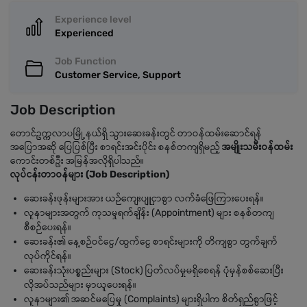
Experience level
Experienced
Job Function
Customer Service, Support
Job Description
တောင်ဥက္ကလာပမြို့နယ်ရှိ သွားဆေးခန်းတွင် တာဝန်ထမ်းဆောင်ရန်
အပြောအဆို ပြေပြစ်ပြီး စာရင်းအင်းပိုင်း စနစ်တကျရှိမည့်
အမျိုးသမီးဝန်ထမ်း
ကောင်းတစ်ဦး အမြန်အလိုရှိပါသည်။
လုပ်ငန်းတာဝန်များ (Job Description)
ဆေးခန်းဖုန်းများအား ယဉ်ကျေးပျူငှာစွာ လက်ခံဖြေကြားပေးရန်။
လူနာများအတွက် ကုသမှုရက်ချိန်း (Appointment) များ စနစ်တကျ
စီစဉ်ပေးရန်။
ဆေးခန်း၏ နေ့စဉ်ဝင်ငွေ/ထွက်ငွေ စာရင်းများကို တိကျစွာ တွက်ချက်
လုပ်ကိုင်ရန်။
ဆေးခန်းသုံးပစ္စည်းများ (Stock) ပြတ်လပ်မှုမရှိစေရန် ပုံမှန်စစ်ဆေးပြီး
လိုအပ်သည်များ မှာယူပေးရန်။
လူနာများ၏ အဆင်မပြေမှု (Complaints) များရှိပါက စိတ်ရှည်စွာဖြင့်