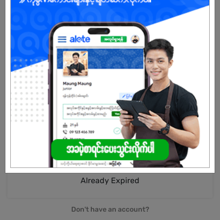
Female
Open To :
Already Expired
Don't have an account?