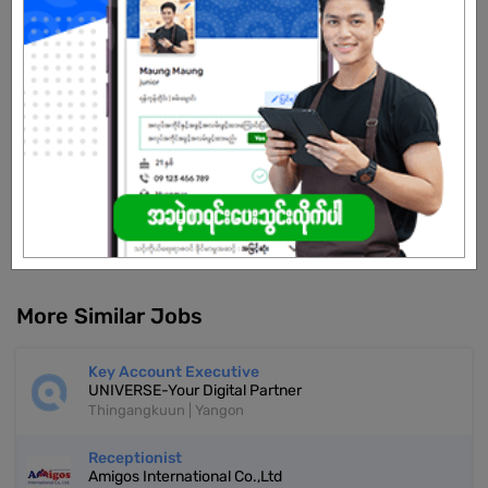
Male/Female
Open To :
Already Expired
Don't have an account?
REGISTER NOW!
More Similar Jobs
Key Account Executive
UNIVERSE-Your Digital Partner
Thingangkuun | Yangon
Receptionist
Amigos International Co.,Ltd