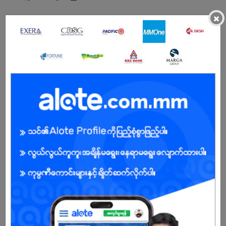
×
BENEFITS
💰 Salary : အခြေခံလစာ+ ရက်မှန်ကြေး + ထောက်ပံ့ကြေး + အချိန်ပိုကြေး +
Bonus
🕘 Working Hours : 8:30 AM – 5:00 PM
📅 Off Day : 1 Day per Week