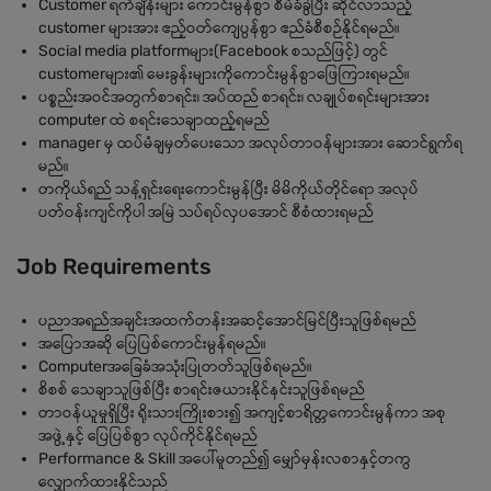
Customer ရက်ချိန်းများ ကောင်းမွန်စွာ စီမံခံခွဲပြီး ဆိုင်လာသည့်
customer များအား ဧည့်ဝတ်ကျေပွန်စွာ ဧည်ခံစီစဉ်နိုင်ရမည်။
Social media platformများ(Facebook စသည်ဖြင့်) တွင်
customerများ၏ မေးခွန်းများကိုကောင်းမွန်စွာဖြေကြားရမည်။
ပစ္စည်းအဝင်အတွက်စာရင်း၊ အပ်ထည် စာရင်း၊ လချုပ်စရင်းများအား
computer ထဲ စရင်းသေချာထည့်ရမည်
manager မှ ထပ်မံချမှတ်ပေးသော အလုပ်တာဝန်များအား ဆောင်ရွက်ရ
မည်။
တကိုယ်ရည် သန့်ရှင်းရေးကောင်းမွန်ပြီး မိမိကိုယ်တိုင်ရော အလုပ်
ပတ်ဝန်းကျင်ကိုပါ အမြဲ သပ်ရပ်လှပအောင် စီစံထားရမည်
Job Requirements
ပညာအရည်အချင်းအထက်တန်းအဆင့်အောင်မြင်ပြီးသူဖြစ်ရမည်
အပြောအဆို ပြေပြစ်ကောင်းမွန်ရမည်။
Computerအခြေခံအသုံးပြုတတ်သူဖြစ်ရမည်။
စိစစ် သေချာသူဖြစ်ပြီး စာရင်းဇယားနိုင်နင်းသူဖြစ်ရမည်
တာဝန်ယူမှုရှိပြီး ရိုးသားကြိုးစား၍ အကျင့်စာရိတ္တကောင်းမွန်ကာ အစု
အဖွဲ့နှင့် ပြေပြစ်စွာ လုပ်ကိုင်နိုင်ရမည်
Performance & Skill အပေါ်မူတည်၍ မျှော်မှန်းလစာနှင့်တကွ
လျှောက်ထားနိုင်သည်