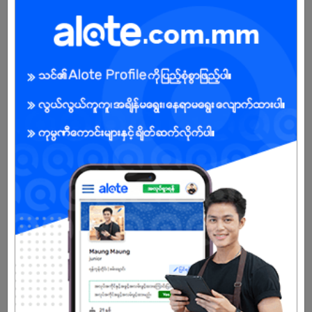
Male/Female
Open To :
Already Expired
Don't have an account?