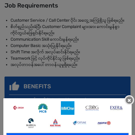
Job Requirements
Customer Service / Call Center ပိုင်း အတွေ့အကြုံရှိသူ ဖြစ်ရမည်။
စိတ်ရှည်သည်းခံပြီး Customer Complaint များအား ကောင်းမွန်စွာ
ကိုင်တွယ်ဖြေရှင်းနိုင်ရမည်။
Communication Skill ကောင်းမွန်ရမည်။
Computer Basic အသုံးပြုနိုင်ရမည်။
Shift Time အလိုက် အလုပ်ဆင်းနိုင်ရမည်။
Teamwork ဖြင့် လုပ်ကိုင်နိုင်သူ ဖြစ်ရမည်။
အလုပ်တာဝန်အပေါ် တာဝန်ယူမှုရှိရမည်။
BENEFITS
×
Holiday – တပတ်တရက် (Saturday / Sunday မရ)
Salary
Morning Shift – 350,000 MMK +
Night Shift – 450,000 MMK +