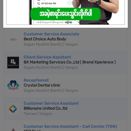
REGISTER NOW!
More Similar Jobs
Customer Service Associate
Best Choice Auto Body
Dagon Myothit (North) | Yangon
Client Service Assistant
BX Marketing Services Co.,Ltd ( Brand Xperience )
Dagon Myothit (North) | Yangon
Receptionist
Crystal Dental clinic
Dagon Myothit (North) | Yangon
Customer Service Assistant
Billionaire United Co.,ltd
Tamwe | Yangon
Customer Service Assistant - Call Center (YGN)